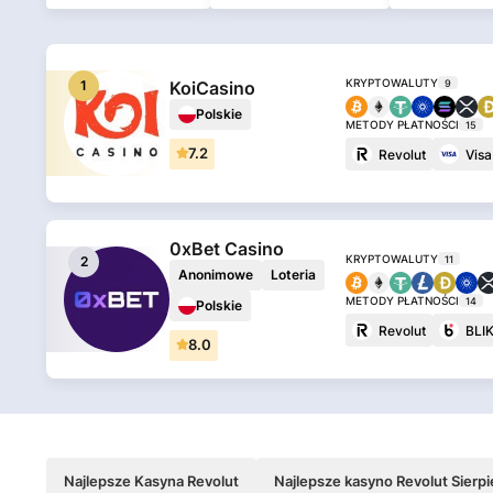
KRYPTOWALUTY
KoiCasino
9
1
Polskie
METODY PŁATNOŚCI
15
7.2
Revolut
Visa
0xBet Casino
KRYPTOWALUTY
11
2
Anonimowe
Loteria
METODY PŁATNOŚCI
14
Polskie
Revolut
BLI
8.0
Najlepsze Kasyna Revolut
Najlepsze kasyno Revolut Sierp