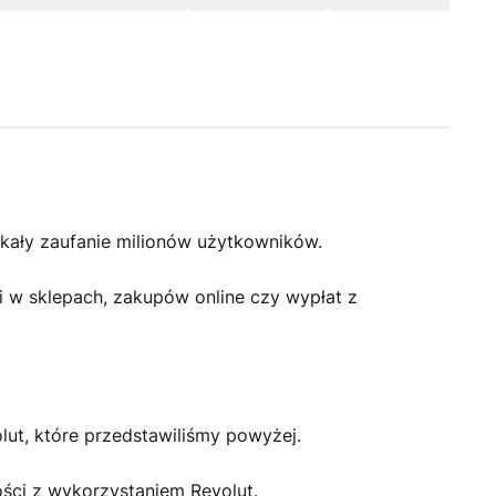
skały zaufanie milionów użytkowników.
i w sklepach, zakupów online czy wypłat z
lut, które przedstawiliśmy powyżej.
ości z wykorzystaniem Revolut.