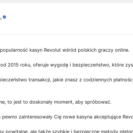
m
popularność kasyn Revolut wśród polskich graczy online.
 od 2015 roku, oferuje wygodę i bezpieczeństwo, które zy
ieczeństwo transakcji, jakie znasz z codziennych płatnośc
ne, to jest to doskonały moment, aby spróbować.
 na pewno zainteresowały Cię nowe kasyna akceptujące Revo
usy powitalne, ale także szybkie i bezpieczne metody płatn