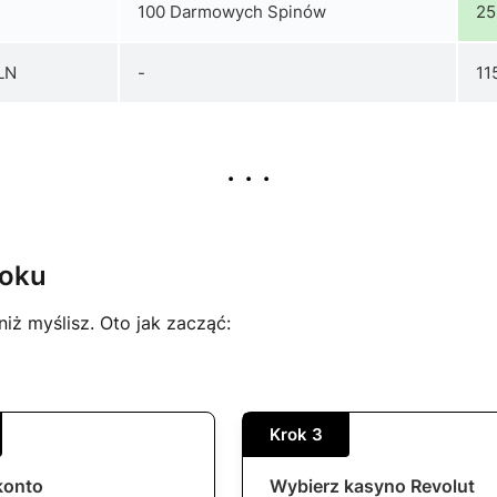
100 Darmowych Spinów
25
LN
-
11
. . .
roku
niż myślisz. Oto jak zacząć:
Krok 3
konto
Wybierz kasyno Revolut