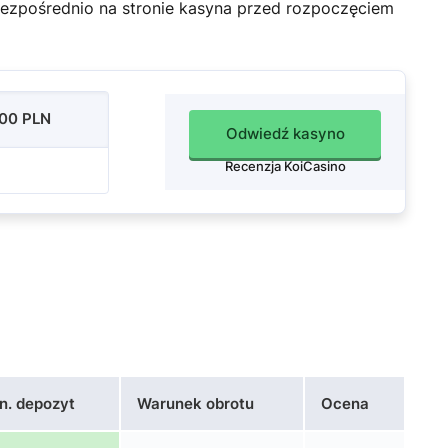
 bezpośrednio na stronie kasyna przed rozpoczęciem
00 PLN
Odwiedź kasyno
Recenzja KoiCasino
n. depozyt
Warunek obrotu
Ocena