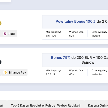
Powitalny Bonus 100%
do 2 0
Min. Depozyt
Wymóg Obr.
Czas wypłaty
Skrill
115 PLN
50x
Instant+
Bonus 75%
do 200 EUR + 100 
Spinów
Min. Depozyt
Wymóg Obr.
Czas wypłaty
K
Binance Pay
25 EUR
40x
Instant+
ień
Top 5 Kasyn Revolut w Polsce: Wybór Redakcji
Kasyna Online