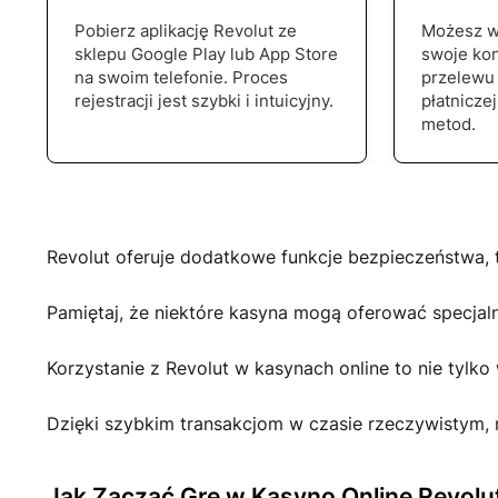
Pobierz aplikację Revolut ze
Możesz wp
sklepu Google Play lub App Store
swoje ko
na swoim telefonie. Proces
przelewu
rejestracji jest szybki i intuicyjny.
płatnicze
metod.
Revolut oferuje dodatkowe funkcje bezpieczeństwa, 
Pamiętaj, że niektóre kasyna mogą oferować specjal
Korzystanie z Revolut w kasynach online to nie tylko
Dzięki szybkim transakcjom w czasie rzeczywistym, 
Jak Zacząć Grę w Kasyno Online Revolu