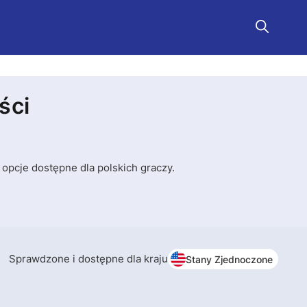
ści
opcje dostępne dla polskich graczy.
Sprawdzone i dostępne dla kraju
Stany Zjednoczone