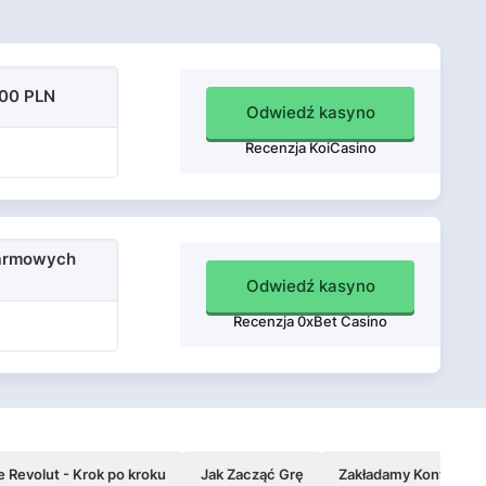
00 PLN
Odwiedź kasyno
Recenzja KoiCasino
Darmowych
Odwiedź kasyno
Recenzja 0xBet Casino
 Revolut - Krok po kroku
Jak Zacząć Grę
Zakładamy Konto Revo