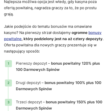
Najlepsza możliwa opcja jest wtedy, gdy kasyna poza
ofertą powitalną, nagradza graczy za to, że po prostu
grają.
Jakie podejście do tematu bonusów ma omawiane
kasyno? Na pierwszy strzał dostajemy
ogromne
bonusy
powitalne
, który podzielony jest na aż cztery depozyty
.
Oferta powitalna dla nowych graczy prezentuje się w
następujący sposób:
Pierwszy depozyt –
bonus powitalny 120% plus
100 Darmowych Spinów
Drugi depozyt –
bonus powitalny 100% plus 100
Darmowych Spinów
Trzeci depozyt –
bonus powitalny 150% plus 100
Darmowych Spinów