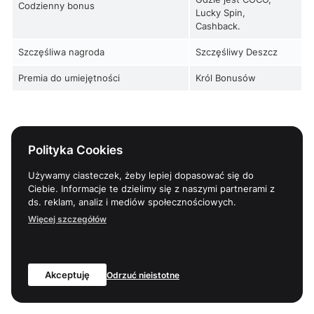
Codzienny bonus
Lucky Spin,
Cashback.
Szczęśliwa nagroda
Szczęśliwy Deszcz
Premia do umiejętności
Król Bonusów
. . .
Polityka Cookies
Nie dość, że po założeniu konta otrzymasz
kasyno bonus
Używamy ciasteczek, żeby lepiej dopasować się do
powitalny złożony z nawet czterech depozytów, to jeszcze
Ciebie. Informacje te dzielimy się z naszymi partnerami z
w kolejnych etapach możesz wziąć udział w programie
ds. reklam, analiz i mediów społecznościowych.
VIP. Program VIP natomiast nie wygląda na zrobiony tak,
Więcej szczegółów
aby tylko był. Jest on dobrze przemyślany i dopracowany
tak, aby dopasować się do różnych graczy. W programie
VIP mamy aż cztery kategorie a w nich różne nagrody i
Akceptuję
Odrzuć nieistotne
atrakcje.