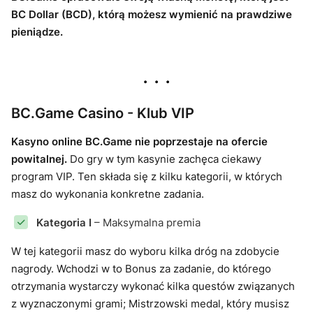
BC Dollar (BCD), którą możesz wymienić na prawdziwe
pieniądze.
. . .
BC.Game Casino - Klub VIP
Kasyno online BC.Game nie poprzestaje na ofercie
powitalnej.
Do gry w tym kasynie zachęca ciekawy
program VIP. Ten składa się z kilku kategorii, w których
masz do wykonania konkretne zadania.
Kategoria I
– Maksymalna premia
W tej kategorii masz do wyboru kilka dróg na zdobycie
nagrody. Wchodzi w to Bonus za zadanie, do którego
otrzymania wystarczy wykonać kilka questów związanych
z wyznaczonymi grami; Mistrzowski medal, który musisz