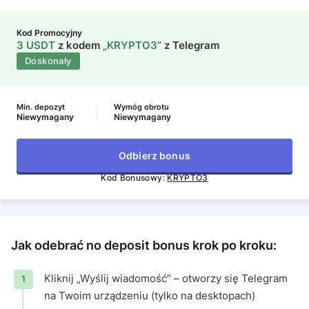
Kod Promocyjny
3 USDT
z kodem
„KRYPTO3”
z Telegram
Doskonały
Min. depozyt
Wymóg obrotu
Niewymagany
Niewymagany
Odbierz bonus
Kod Bonusowy:
KRYPTO3
Jak odebrać no deposit bonus krok po kroku:
Kliknij „Wyślij wiadomość” – otworzy się Telegram
na Twoim urządzeniu (tylko na desktopach)