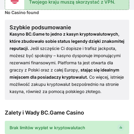
Twojego kraju muszą skorzystać z VPN.
No Casino found
Szybkie podsumowanie
Kasyno BC.Game to jedno z kasyn kryptowalutowych,
które zbudowało sobie status legendy dzięki znakomitej
reputacji.
Jeśli szczęście Ci dopisze i trafisz jackpota,
możesz być spokojny – kasyno dysponuje imponującymi
rezerwami finansowymi. Platforma ta jest otwarta dla
graczy z Polski oraz z całej Europy,
stając się idealnym
miejscem dla posiadaczy kryptowalut.
Co więcej, istnieje
możliwość zakupu kryptowalut bezpośrednio na stronie
kasyna, również za pomocą polskiego złotego.
Zalety i Wady BC.Game Casino
Brak limitów wypłat w kryptowalutach