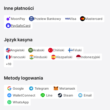
Inne płatności
MoonPay
Przelew Bankowy
Visa
Mastercard
PaySafeCard
Język kasyna
Angielski
Arabski
Chiński
Fiński
Francuski
Hinduski
Hiszpański
Indonezyjski
+10
Metody logowania
Google
Telegram
Metamask
WalletConnect
Line
Steam
Email
WhatsApp