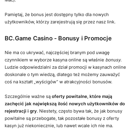
Pamiętaj, że bonus jest dostępny tylko dla nowych
użytkowników, którzy zarejestrują się przez nasz link.
BC.Game Casino - Bonusy i Promocje
Nie ma co ukrywać, najczęściej branym pod uwagę
czynnikiem w wyborze kasyna online są właśnie
bonusy
.
Ludzie odpowiedzialni za dział promocji w kasynach online
doskonale o tym wiedzą, dlatego też możemy zauważyć
coś na kształt „wyścigów” w atrakcyjności bonusów.
Szczególnie ważne są
oferty powitalne, które mają
zachęcić jak największą ilość nowych użytkowników do
rejestracji i gry
. Niestety, często bywa tak, że jak bonusy
powitalne są przebogate, tak pozostałe bonusy z oferty
kasyn już niekoniecznie, lub nawet wcale ich nie ma.