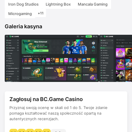
Iron Dog Studios
Lightning Box
Mancala Gaming
+11
Microgaming
Galeria kasyna
Zagłosuj na BC.Game Casino
Przyznaj swoją ocenę w skali od 1 do 5. Twoje zdanie
pomaga kształtować naszą społeczność opartą na
autentycznych recenzjach.