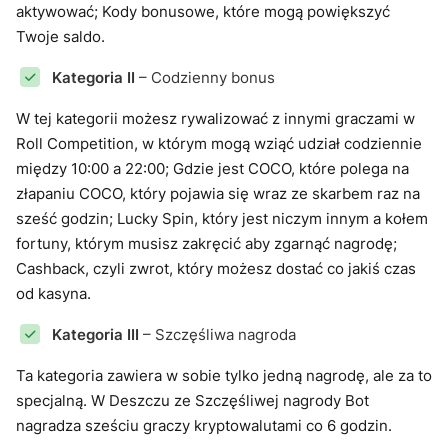
aktywować; Kody bonusowe, które mogą powiększyć
Twoje saldo.
Kategoria II
– Codzienny bonus
W tej kategorii możesz rywalizować z innymi graczami w
Roll Competition, w którym mogą wziąć udział codziennie
między 10:00 a 22:00; Gdzie jest COCO, które polega na
złapaniu COCO, który pojawia się wraz ze skarbem raz na
sześć godzin; Lucky Spin, który jest niczym innym a kołem
fortuny, którym musisz zakręcić aby zgarnąć nagrodę;
Cashback, czyli zwrot, który możesz dostać co jakiś czas
od kasyna.
Kategoria III
– Szczęśliwa nagroda
Ta kategoria zawiera w sobie tylko jedną nagrodę, ale za to
specjalną. W Deszczu ze Szczęśliwej nagrody Bot
nagradza sześciu graczy kryptowalutami co 6 godzin.