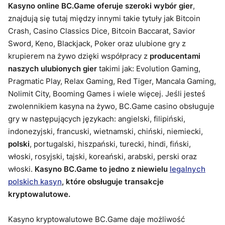
Kasyno online BC.Game oferuje szeroki wybór gier
,
znajdują się tutaj między innymi takie tytuły jak Bitcoin
Crash, Casino Classics Dice, Bitcoin Baccarat, Savior
Sword, Keno, Blackjack, Poker oraz ulubione gry z
krupierem na żywo dzięki współpracy z
producentami
naszych ulubionych gier
takimi jak: Evolution Gaming,
Pragmatic Play, Relax Gaming, Red Tiger, Mancala Gaming,
Nolimit City, Booming Games i wiele więcej. Jeśli jesteś
zwolennikiem kasyna na żywo, BC.Game casino obsługuje
gry w następujących językach: angielski, filipiński,
indonezyjski, francuski, wietnamski, chiński, niemiecki,
polski
, portugalski, hiszpański, turecki, hindi, fiński,
włoski, rosyjski, tajski, koreański, arabski, perski oraz
włoski.
Kasyno BC.Game to jedno z niewielu
legalnych
polskich kasyn
, które obsługuje transakcje
kryptowalutowe.
Kasyno kryptowalutowe BC.Game daje możliwość