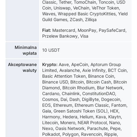
Classic, Tether, TomoChain, Toncoin, USD
Coin, Uniswap, VeChain, VeThor Token,
Waves, Wrapped Basic CryptoKitties, Yield
Guild Games, ZCash, Zilliqa
Fiat:
Mastercard, MoonPay, PaySafeCard,
Przelew Bankowy, Visa
Minimalna
10 USDT
wpłata
Akceptowane
Krypto:
Aave, ApeCoin, Aptorum Group
waluty
Limited, Avalanche, Axie Infinity, BCT Coin,
Basic Attention Token, Binance Coin,
Binance USD, Bitcoin, Bitcoin Cash, Bitcoin
Diamond, Bitcoin Rhodium, Blur Network,
Cardano, Chainlink, ConstitutionDAO,
Cosmos, Dai, Dash, DigiByte, Dogecoin,
EOS, Ethereum, Ethereum Classic, Fantom,
Gala, Green Satoshi Token (SOL), HEX,
Harmony, Hedera, Helium, Kava, Klaytn,
Litecoin, Monero, NEAR Protocol, Nano,
Nexo, Oasis Network, Parachute, Pepe,
Polkadot, Polygon, Ravencoin, Ripple,