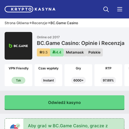
Strona Główna
Recenzje
BC.Game Casino
Online od 2017
BC.Game Casino: Opinie i Recenzja
9.5
4.4
Metamask
Polskie
VPN Friendly
Czas wypłaty
Gry
RTP
Tak
Instant
6000+
97.89%
Odwiedź kasyno
Aby grać w BC.Game Casino, gracze z