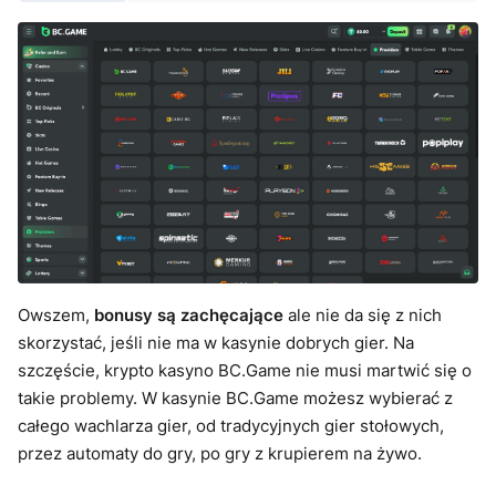
Owszem,
bonusy są zachęcające
ale nie da się z nich
skorzystać, jeśli nie ma w kasynie dobrych gier. Na
szczęście, krypto kasyno BC.Game nie musi martwić się o
takie problemy. W kasynie BC.Game możesz wybierać z
całego wachlarza gier, od tradycyjnych gier stołowych,
przez automaty do gry, po gry z krupierem na żywo.