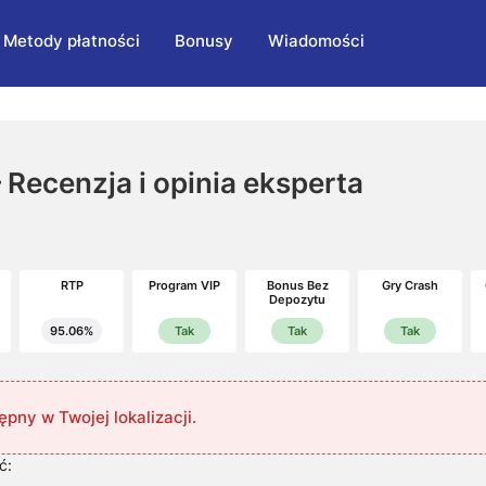
Metody płatności
Bonusy
Wiadomości
 Recenzja i opinia eksperta
RTP
Program VIP
Bonus Bez
Gry Crash
Depozytu
95.06%
Tak
Tak
Tak
ępny w Twojej lokalizacji.
ć: