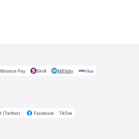
Binance Pay
Skrill
MiFinity
Visa
X (Twitter)
Facebook
TikTok