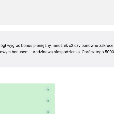
 mógł wygrać bonus pieniężny, mnożnik x2 czy ponowne zakrę
iowym bonusem i urodzinową niespodzianką. Oprócz tego 5000+ 