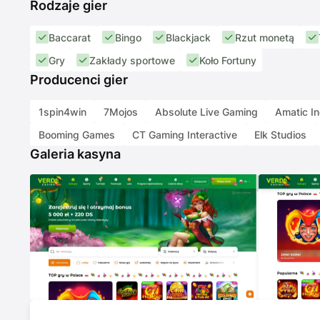
Rodzaje gier
Baccarat
Bingo
Blackjack
Rzut monetą
Gry
Zakłady sportowe
Koło Fortuny
Producenci gier
1spin4win
7Mojos
Absolute Live Gaming
Amatic In
Booming Games
CT Gaming Interactive
Elk Studios
Galeria kasyna