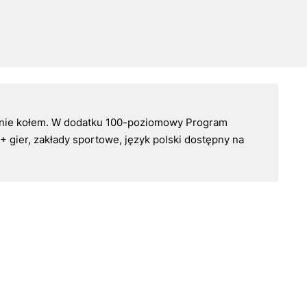
cenie kołem. W dodatku 100-poziomowy Program
gier, zakłady sportowe, język polski dostępny na