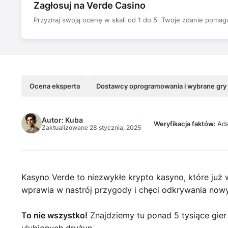
Zagłosuj na Verde Casino
Przyznaj swoją ocenę w skali od 1 do 5. Twoje zdanie pomag
Ocena eksperta
Dostawcy oprogramowania i wybrane gry
Autor: Kuba
Weryfikacja faktów:
Ad
Zaktualizowane 28 stycznia, 2025
Kasyno Verde to niezwykłe krypto kasyno, które ju
wprawia w nastrój przygody i chęci odkrywania now
To nie wszystko!
Znajdziemy tu ponad 5 tysiące gie