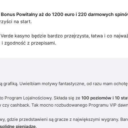
ż
Bonus Powitalny aż do 1200 euro i 220 darmowych spin
yści na start.
 Verde kasyno będzie bardzo przejrzysta, łatwa i co najwa
 i zgodność z przepisami.
 grafiką. Uwielbiam motywy fantastyczne, od razu mam ochotę n
to Program Lojalnościowy. Składa się ze
100 poziomów i 10 st
wy czy cashback. Tak mocno rozbudowanego Programu VIP dawno
wy, gdzie przedstawieni są gracze z największymi wygrany. Bar
solidne pieniądze
.