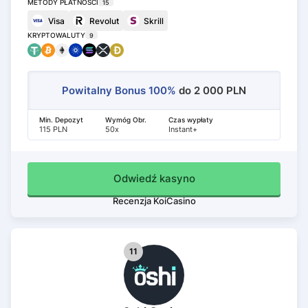
METODY PŁATNOŚCI
15
Visa
Revolut
Skrill
KRYPTOWALUTY
9
Powitalny Bonus 100%
do 2 000 PLN
Min. Depozyt
Wymóg Obr.
Czas wypłaty
115 PLN
50x
Instant+
Odwiedź kasyno
Recenzja KoiCasino
11