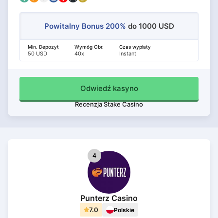
Powitalny Bonus 200%
do 1000 USD
Min. Depozyt
Wymóg Obr.
Czas wypłaty
50 USD
40x
Instant
Odwiedź kasyno
Recenzja Stake Casino
4
Punterz Casino
7.0
Polskie