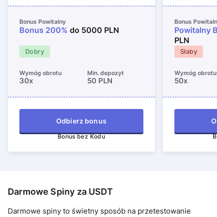
Bonus Powitalny
Bonus Powital
Bonus 200%
do 5000 PLN
Powitalny
PLN
Dobry
Słaby
Wymóg obrotu
Min. depozyt
Wymóg obrotu
30x
50 PLN
50x
Odbierz bonus
O
Bonus bez Kodu
B
Darmowe Spiny za USDT
Darmowe spiny to świetny sposób na przetestowanie