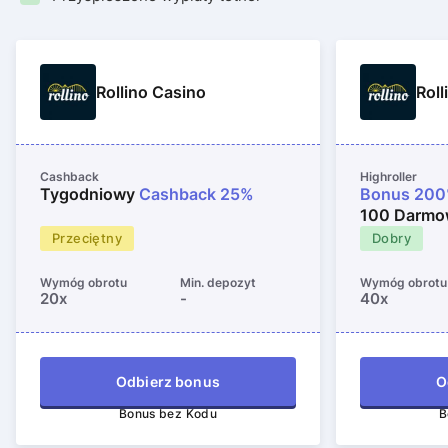
Rollino Casino
Roll
Cashback
Highroller
Tygodniowy
Cashback 25%
Bonus 20
100 Darmo
Przeciętny
Dobry
Wymóg obrotu
Min. depozyt
Wymóg obrotu
20x
-
40x
Odbierz bonus
O
Bonus bez Kodu
B