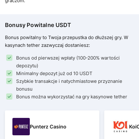
graczom.
Bonusy Powitalne USDT
Bonus powitalny to Twoja przepustka do dłuższej gry. W
kasynach tether zazwyczaj dostaniesz:
Bonus od pierwszej wpłaty (100-200% wartości
depozytu)
Minimalny depozyt już od 10 USDT
Szybkie transakcje i natychmiastowe przyznanie
bonusu
Bonus można wykorzystać na gry kasynowe tether
Punterz Casino
Koi