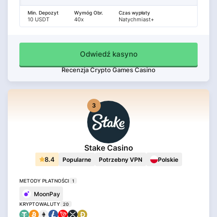
Min. Depozyt
Wymóg Obr.
Czas wypłaty
10 USDT
40x
Natychmiast+
Odwiedź kasyno
Recenzja Crypto Games Casino
3
Stake Casino
8.4
Popularne
Potrzebny VPN
Polskie
METODY PŁATNOŚCI
1
MoonPay
KRYPTOWALUTY
20