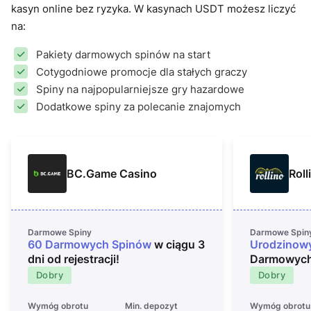
kasyn online bez ryzyka. W kasynach USDT możesz liczyć
na:
Pakiety darmowych spinów na start
Cotygodniowe promocje dla stałych graczy
Spiny na najpopularniejsze gry hazardowe
Dodatkowe spiny za polecanie znajomych
BC.Game Casino
Roll
Darmowe Spiny
Darmowe Spin
60 Darmowych Spinów
w ciągu 3
Urodzinow
dni od rejestracji!
Darmowych
Dobry
Dobry
Wymóg obrotu
Min. depozyt
Wymóg obrotu