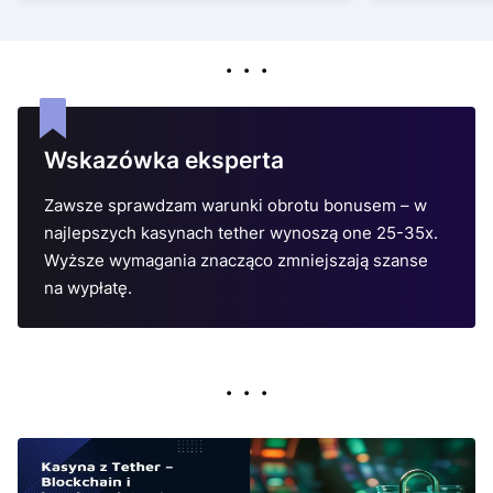
. . .
Wskazówka eksperta
Zawsze sprawdzam warunki obrotu bonusem – w
najlepszych kasynach tether wynoszą one 25-35x.
Wyższe wymagania znacząco zmniejszają szanse
na wypłatę.
. . .