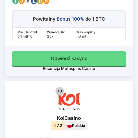
Powitalny
Bonus 100%
do 1 BTC
Min. Depozyt
Wymóg Obr.
Czas wypłaty
0.1 mBTC
25x
Instant
Odwiedź kasyno
Recenzja Metaspins Casino
10
KoiCasino
7.2
Polskie