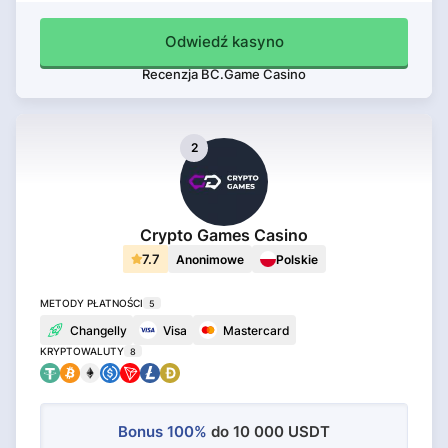
Odwiedź kasyno
Recenzja BC.Game Casino
2
Crypto Games Casino
7.7
Anonimowe
Polskie
METODY PŁATNOŚCI
5
Changelly
Visa
Mastercard
KRYPTOWALUTY
8
Bonus 100%
do 10 000 USDT