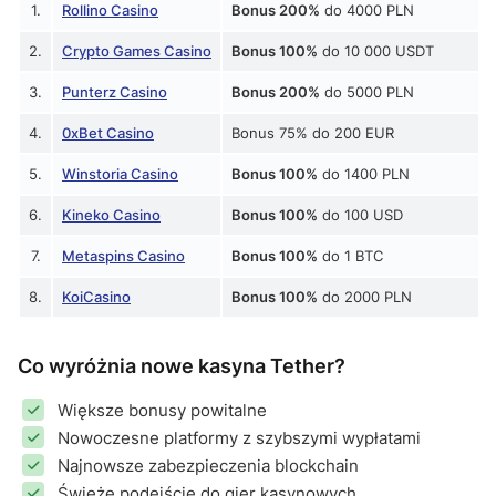
1.
Rollino Casino
Bonus 200%
do 4000 PLN
2.
Crypto Games Casino
Bonus 100%
do 10 000 USDT
3.
Punterz Casino
Bonus 200%
do 5000 PLN
4.
0xBet Casino
Bonus 75% do 200 EUR
5.
Winstoria Casino
Bonus 100%
do 1400 PLN
6.
Kineko Casino
Bonus 100%
do 100 USD
7.
Metaspins Casino
Bonus 100%
do 1 BTC
8.
KoiCasino
Bonus 100%
do 2000 PLN
Co wyróżnia nowe kasyna Tether?
Większe bonusy powitalne
Nowoczesne platformy z szybszymi wypłatami
Najnowsze zabezpieczenia blockchain
Świeże podejście do gier kasynowych