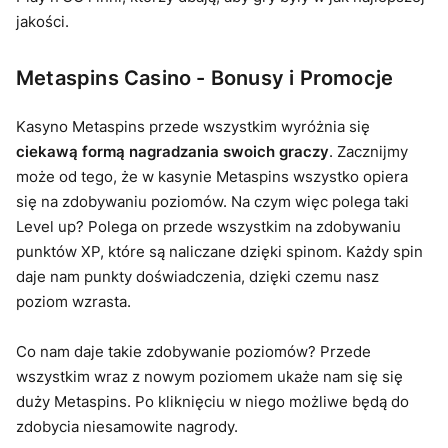
jakości.
Metaspins Casino - Bonusy i Promocje
Kasyno Metaspins przede wszystkim wyróżnia się
ciekawą formą nagradzania swoich graczy
. Zacznijmy
może od tego, że w kasynie Metaspins wszystko opiera
się na zdobywaniu poziomów. Na czym więc polega taki
Level up? Polega on przede wszystkim na zdobywaniu
punktów XP, które są naliczane dzięki spinom. Każdy spin
daje nam punkty doświadczenia, dzięki czemu nasz
poziom wzrasta.
Co nam daje takie zdobywanie poziomów? Przede
wszystkim wraz z nowym poziomem ukaże nam się się
duży Metaspins. Po kliknięciu w niego możliwe będą do
zdobycia niesamowite nagrody.