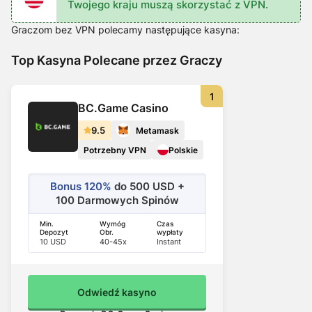
Twojego kraju muszą skorzystać z VPN.
Graczom bez VPN polecamy następujące kasyna:
Top Kasyna Polecane przez Graczy
1
BC.Game Casino
9.5
Metamask
Potrzebny VPN
Polskie
Bonus 120%
do 500 USD +
100 Darmowych Spinów
Min.
Wymóg
Czas
Depozyt
Obr.
wypłaty
10 USD
40-45x
Instant
Odwiedź kasyno