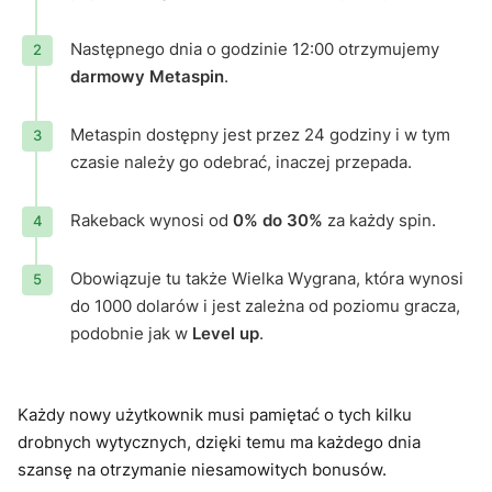
Następnego dnia o godzinie 12:00 otrzymujemy
darmowy Metaspin
.
Metaspin dostępny jest przez 24 godziny i w tym
czasie należy go odebrać, inaczej przepada.
Rakeback wynosi od
0% do 30%
za każdy spin.
Obowiązuje tu także Wielka Wygrana, która wynosi
do 1000 dolarów i jest zależna od poziomu gracza,
podobnie jak w
Level up
.
Każdy nowy użytkownik musi pamiętać o tych kilku
drobnych wytycznych, dzięki temu ma każdego dnia
szansę na otrzymanie niesamowitych bonusów.