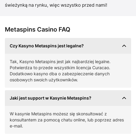
świeżynką na rynku, więc wszystko przed nami!
Metaspins Casino FAQ
Czy Kasyno Metaspins jest legalne?
Tak, Kasyno Metaspins jest jak najbardziej legalne.
Potwierdza to przede wszystkim licencja Curacao.
Dodatkowo kasyno dba o zabezpieczenie danych
osobowych swoich użytkowników.
Jaki jest support w Kasynie Metaspins?
W kasynie Metaspins możesz się skonsultować z
konsultantem za pomocą chatu online, lub poprzez adres
e-mail.