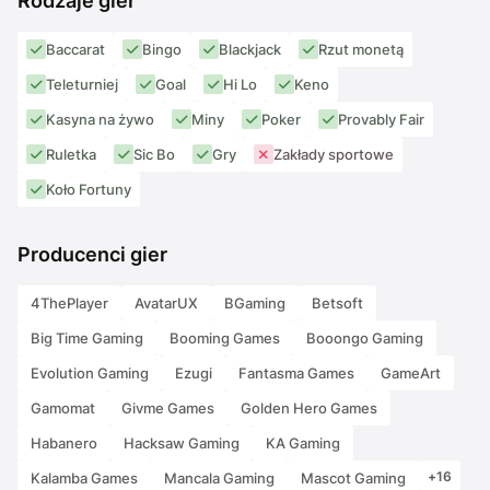
Rodzaje gier
Baccarat
Bingo
Blackjack
Rzut monetą
Teleturniej
Goal
Hi Lo
Keno
Kasyna na żywo
Miny
Poker
Provably Fair
Ruletka
Sic Bo
Gry
Zakłady sportowe
Koło Fortuny
Producenci gier
4ThePlayer
AvatarUX
BGaming
Betsoft
Big Time Gaming
Booming Games
Booongo Gaming
Evolution Gaming
Ezugi
Fantasma Games
GameArt
Gamomat
Givme Games
Golden Hero Games
Habanero
Hacksaw Gaming
KA Gaming
+16
Kalamba Games
Mancala Gaming
Mascot Gaming