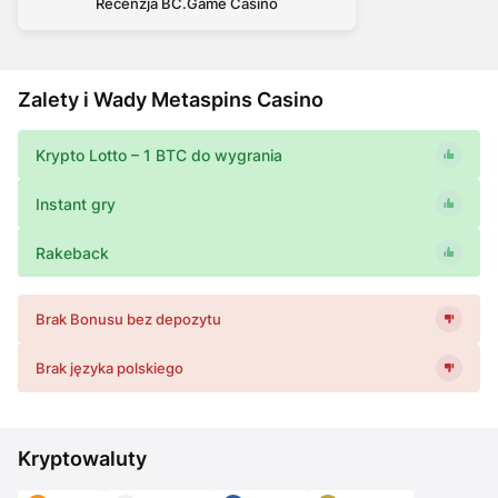
Recenzja BC.Game Casino
Zalety i Wady Metaspins Casino
Krypto Lotto – 1 BTC do wygrania
Instant gry
Rakeback
Brak Bonusu bez depozytu
Brak języka polskiego
Kryptowaluty