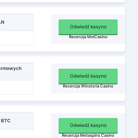
LN
Odwiedź kasyno
Recenzja MoiCasino
armowych
Odwiedź kasyno
Recenzja Winstoria Casino
1 BTC
Odwiedź kasyno
Recenzja Metaspins Casino