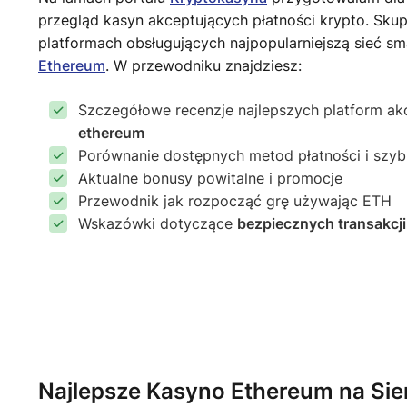
przegląd kasyn akceptujących płatności krypto. Skup
platformach obsługujących najpopularniejszą sieć sm
Ethereum
. W przewodniku znajdziesz:
Szczegółowe recenzje najlepszych platform a
ethereum
Porównanie dostępnych metod płatności i szybk
Aktualne bonusy powitalne i promocje
Przewodnik jak rozpocząć grę używając ETH
Wskazówki dotyczące
bezpiecznych transakcji
Najlepsze Kasyno Ethereum na Sie