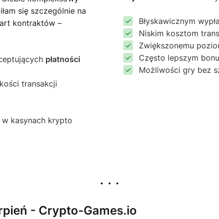
iłam się szczególnie na
Błyskawicznym wypł
art kontraktów –
Niskim kosztom trans
Zwiększonemu pozio
Często lepszym bonu
kceptujących
płatności
Możliwości gry bez s
ości transakcji
w kasynach krypto
. . .
rpień - Crypto-Games.io