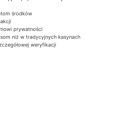
atom środków
akcji
mowi prywatności
som niż w tradycyjnych kasynach
zczegółowej weryfikacji