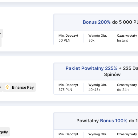
Bonus 200%
do 5 000 P
y
Min. Depozyt
Wymóg Obr.
Czas wypłaty
50 PLN
30x
Instant
Pakiet Powitalny 225%
+ 225 D
Spinów
Min. Depozyt
Wymóg Obr.
Czas wypłaty
y
Binance Pay
375 PLN
40-45x
do 24h
Powitalny
Bonus 100%
do 
gelly
Min. Depozyt
Wymóg Obr.
Czas wypłaty