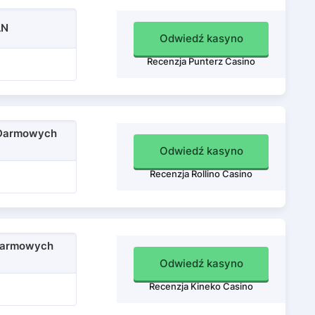
LN
Odwiedź kasyno
Recenzja Punterz Casino
 Darmowych
Odwiedź kasyno
Recenzja Rollino Casino
Darmowych
Odwiedź kasyno
Recenzja Kineko Casino