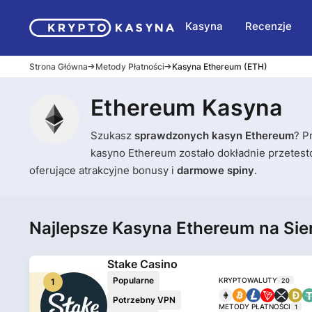
Kasyna
Recenzje
Strona Główna
Metody Płatności
Kasyna Ethereum (ETH)
Ethereum Kasyna
Szukasz
sprawdzonych kasyn Ethereum
? P
kasyno Ethereum zostało dokładnie przetesto
oferujące atrakcyjne bonusy i
darmowe spiny
.
Najlepsze Kasyna Ethereum na Sie
Stake Casino
Popularne
KRYPTOWALUTY
20
1
Potrzebny VPN
METODY PŁATNOŚCI
1