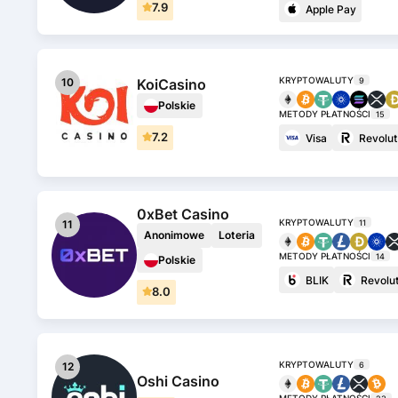
7.9
Apple Pay
KRYPTOWALUTY
KoiCasino
9
10
Polskie
METODY PŁATNOŚCI
15
7.2
Visa
Revolut
0xBet Casino
KRYPTOWALUTY
11
11
Anonimowe
Loteria
METODY PŁATNOŚCI
14
Polskie
BLIK
Revolu
8.0
KRYPTOWALUTY
6
12
Oshi Casino