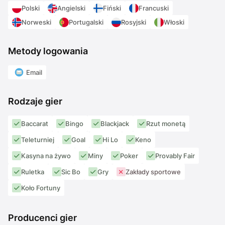
Polski
Angielski
Fiński
Francuski
Norweski
Portugalski
Rosyjski
Włoski
Metody logowania
Email
Rodzaje gier
Baccarat
Bingo
Blackjack
Rzut monetą
Teleturniej
Goal
Hi Lo
Keno
Kasyna na żywo
Miny
Poker
Provably Fair
Ruletka
Sic Bo
Gry
Zakłady sportowe
Koło Fortuny
Producenci gier