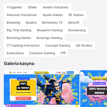
1x2games
3Oaks
Amatic Industries
Amusnet Interactive
Apollo Games
BF Games
BGaming
Belatra
BetGames.TV
Betsoft
Big Time Gaming
Blueprint Gaming
Boomerang
Booming Games
Booongo Gaming
CT Gaming Interactive
Concept Gaming
Elk Studios
+55
Endorphina
Evolution Gaming
Galeria kasyna