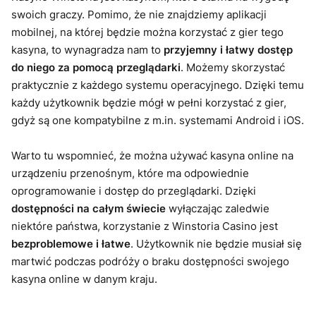
swoich graczy. Pomimo, że nie znajdziemy aplikacji
mobilnej, na której będzie można korzystać z gier tego
kasyna, to wynagradza nam to
przyjemny i łatwy dostęp
do niego za pomocą przeglądarki
. Możemy skorzystać
praktycznie z każdego systemu operacyjnego. Dzięki temu
każdy użytkownik będzie mógł w pełni korzystać z gier,
gdyż są one kompatybilne z m.in. systemami Android i iOS.
Warto tu wspomnieć, że można używać kasyna online na
urządzeniu przenośnym, które ma odpowiednie
oprogramowanie i dostęp do przeglądarki. Dzięki
dostępności na całym świecie
wyłączając zaledwie
niektóre państwa, korzystanie z Winstoria Casino jest
bezproblemowe i łatwe
. Użytkownik nie będzie musiał się
martwić podczas podróży o braku dostępności swojego
kasyna online w danym kraju.