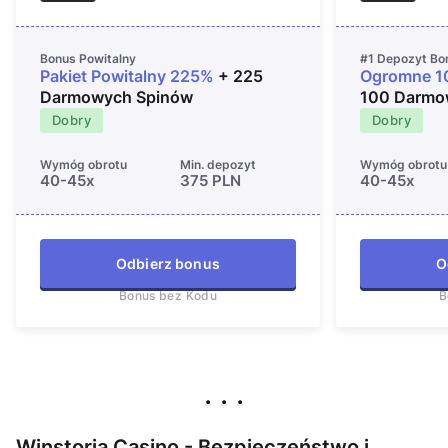
Bonus Powitalny
#1 Depozyt Bo
Pakiet Powitalny 225%
+ 225
Ogromne 
Darmowych Spinów
100 Darmo
Dobry
Dobry
Wymóg obrotu
Min. depozyt
Wymóg obrotu
40-45x
375 PLN
40-45x
Odbierz bonus
O
Bonus bez Kodu
B
. . .
Winstoria Casino - Bezpieczeństwo i