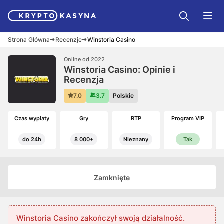
Strona Główna
Recenzje
Winstoria Casino
Online od 2022
Winstoria Casino: Opinie i
Recenzja
7.0
3.7
Polskie
Czas wypłaty
Gry
RTP
Program VIP
do 24h
8 000+
Nieznany
Tak
Zamknięte
Winstoria Casino zakończył swoją działalność.