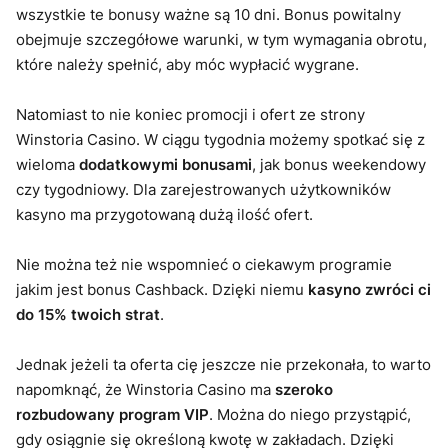
wszystkie te bonusy ważne są 10 dni. Bonus powitalny
obejmuje szczegółowe warunki, w tym wymagania obrotu,
które należy spełnić, aby móc wypłacić wygrane.
Natomiast to nie koniec promocji i ofert ze strony
Winstoria Casino. W ciągu tygodnia możemy spotkać się z
wieloma
dodatkowymi bonusami
, jak bonus weekendowy
czy tygodniowy. Dla zarejestrowanych użytkowników
kasyno ma przygotowaną dużą ilość ofert.
Nie można też nie wspomnieć o ciekawym programie
jakim jest bonus Cashback. Dzięki niemu
kasyno zwróci ci
do 15% twoich strat
.
Jednak jeżeli ta oferta cię jeszcze nie przekonała, to warto
napomknąć, że Winstoria Casino ma
szeroko
rozbudowany
program VIP
. Można do niego przystąpić,
gdy osiągnie się określoną kwotę w zakładach. Dzięki