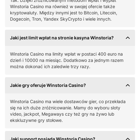
Tak. Dzięki zróżnicowanym metodom wpłat i wypłat
Winstoria Casino ma również w swojej ofercie także
kryptowaluty. Między innymi jest to Bitcoin, Litecoin,
Dogecoin, Tron, Yandex SkyCrypto i wiele innych.
Jaki jest limit wpłat na stronie kasyna Winstoria?
Winstoria Casino ma limity wpłat w postaci 400 euro na
dzień i 10000 na miesiąc. Dodatkowo za jednym razem
można dokonać ich zaledwie trzy razy.
Jakie gry oferuje Winstoria Casino?
Winstoria Casino ma wiele dostawców gier, co przekłada
się na ich duże zróżnicowanie. Mamy do wyboru sloty
video, jackpot, Megaways czy też gry na żywo lub
ekskluzywne gry stołowe.
Jaki support posiada Winstoria Casino?