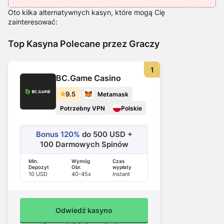
Oto kilka alternatywnych kasyn, które mogą Cię
zainteresować:
Top Kasyna Polecane przez Graczy
1
BC.Game Casino
9.5
Metamask
Potrzebny VPN
Polskie
Bonus 120%
do 500 USD +
100 Darmowych Spinów
Min.
Wymóg
Czas
Depozyt
Obr.
wypłaty
10 USD
40-45x
Instant
Odwiedź kasyno