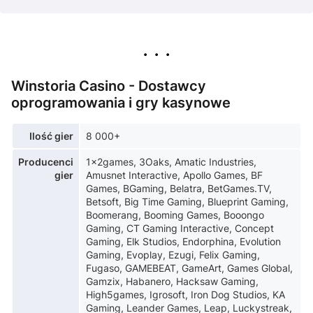
. . .
Winstoria Casino - Dostawcy
oprogramowania i gry kasynowe
Ilość gier
8 000+
Producenci
1x2games, 3Oaks, Amatic Industries,
gier
Amusnet Interactive, Apollo Games, BF
Games, BGaming, Belatra, BetGames.TV,
Betsoft, Big Time Gaming, Blueprint Gaming,
Boomerang, Booming Games, Booongo
Gaming, CT Gaming Interactive, Concept
Gaming, Elk Studios, Endorphina, Evolution
Gaming, Evoplay, Ezugi, Felix Gaming,
Fugaso, GAMEBEAT, GameArt, Games Global,
Gamzix, Habanero, Hacksaw Gaming,
High5games, Igrosoft, Iron Dog Studios, KA
Gaming, Leander Games, Leap, Luckystreak,