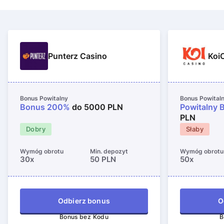
Punterz Casino
Koi
Bonus Powitalny
Bonus Powital
Bonus 200%
do 5000 PLN
Powitalny
PLN
Dobry
Słaby
Wymóg obrotu
Min. depozyt
Wymóg obrotu
30x
50 PLN
50x
Odbierz bonus
O
Bonus bez Kodu
B