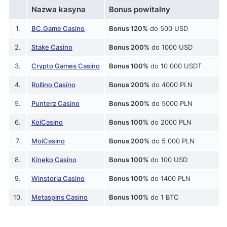
Nazwa kasyna
Bonus powitalny
1.
BC.Game Casino
Bonus 120%
do 500 USD
2.
Stake Casino
Bonus 200%
do 1000 USD
3.
Crypto Games Casino
Bonus 100%
do 10 000 USDT
4.
Rollino Casino
Bonus 200%
do 4000 PLN
5.
Punterz Casino
Bonus 200%
do 5000 PLN
6.
KoiCasino
Bonus 100%
do 2000 PLN
7.
MoiCasino
Bonus 200%
do 5 000 PLN
8.
Kineko Casino
Bonus 100%
do 100 USD
9.
Winstoria Casino
Bonus 100%
do 1400 PLN
10.
Metaspins Casino
Bonus 100%
do 1 BTC