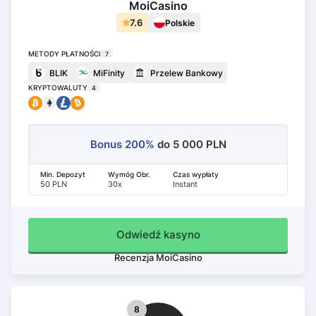
MoiCasino
7.6
Polskie
METODY PŁATNOŚCI
7
BLIK
MiFinity
Przelew Bankowy
KRYPTOWALUTY
4
Bonus 200%
do 5 000 PLN
Min. Depozyt
Wymóg Obr.
Czas wypłaty
50 PLN
30x
Instant
Odwiedź kasyno
Recenzja MoiCasino
8