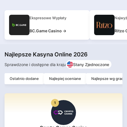
Ekspresowe Wypłaty
Najwyż
BC.Game Casino ->
Ritzo 
Najlepsze Kasyna Online 2026
Sprawdzone i dostępne dla kraju
Stany Zjednoczone
Ostatnio dodane
Najlepiej oceniane
Najlepsze wg gracz
1