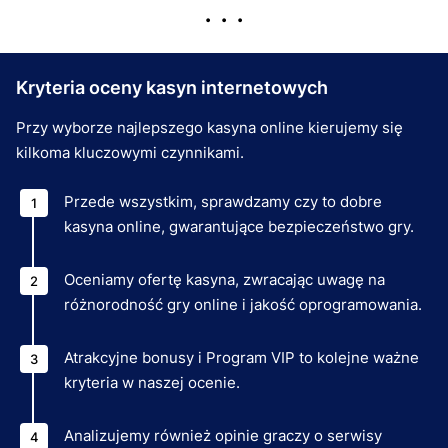
. . .
Kryteria oceny kasyn internetowych
Przy wyborze najlepszego kasyna online kierujemy się
kilkoma kluczowymi czynnikami.
Przede wszystkim, sprawdzamy czy to dobre
kasyna online, gwarantujące bezpieczeństwo gry.
Oceniamy ofertę kasyna, zwracając uwagę na
różnorodność gry online i jakość oprogramowania.
Atrakcyjne bonusy i Program VIP to kolejne ważne
kryteria w naszej ocenie.
Analizujemy również opinie graczy o serwisy