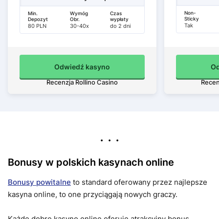
Non-
Min.
Wymóg
Czas
Sticky
Depozyt
Obr.
wypłaty
Tak
80 PLN
30-40x
do 2 dni
Odwiedź kasyno
Od
Recenzja Rollino Casino
Recen
. . .
Bonusy w polskich kasynach online
Bonusy powitalne
to standard oferowany przez najlepsze
kasyna online, to one przyciągają nowych graczy.
Każde dobre kasyno online oferuje atrakcyjny bonus