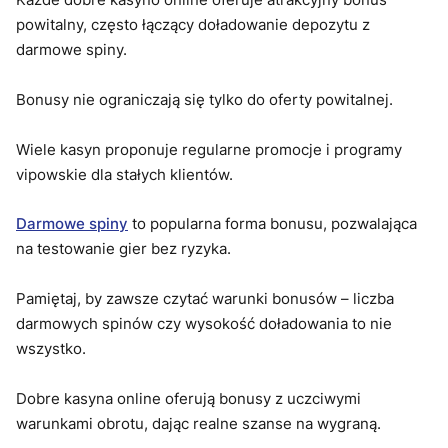
powitalny, często łączący doładowanie depozytu z
darmowe spiny.
Bonusy nie ograniczają się tylko do oferty powitalnej.
Wiele kasyn proponuje regularne promocje i programy
vipowskie dla stałych klientów.
Darmowe spiny
to popularna forma bonusu, pozwalająca
na testowanie gier bez ryzyka.
Pamiętaj, by zawsze czytać warunki bonusów – liczba
darmowych spinów czy wysokość doładowania to nie
wszystko.
Dobre kasyna online oferują bonusy z uczciwymi
warunkami obrotu, dając realne szanse na wygraną.