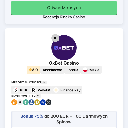
Odwiedź kasyno
Recenzja Kineko Casino
10
0xBet Casino
8.0
Anonimowe
Loteria
Polskie
METODY PŁATNOŚCI
14
BLIK
Revolut
Binance Pay
KRYPTOWALUTY
11
Bonus 75%
do 200 EUR + 100 Darmowych
Spinów