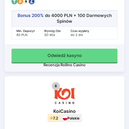
Bonus 200%
do 4000 PLN + 100 Darmowych
Spinów
Min. Depozyt
Wymóg Obr.
Czas wypłaty
80 PLN
30-40x
do 2 dni
Odwiedź kasyno
Recenzja Rollino Casino
6
KoiCasino
7.2
Polskie