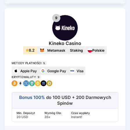
9
Kineko Casino
8.2
Metamask
Staking
Polskie
METODY PŁATNOŚCI
5
Apple Pay
Google Pay
Visa
KRYPTOWALUTY
9
Bonus 100%
do 100 USD + 200 Darmowych
Spinów
Min. Depozyt
Wymóg Obr.
Czas wypłaty
20 USD
35x
Instant!