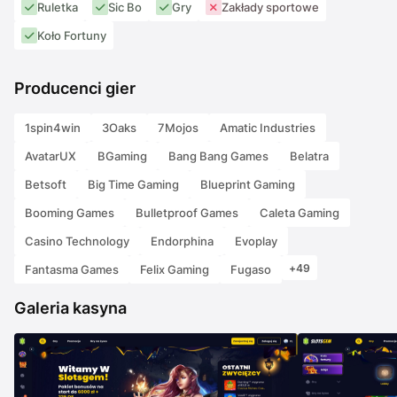
Ruletka
Sic Bo
Gry
Zakłady sportowe
Koło Fortuny
Producenci gier
1spin4win
3Oaks
7Mojos
Amatic Industries
AvatarUX
BGaming
Bang Bang Games
Belatra
Betsoft
Big Time Gaming
Blueprint Gaming
Booming Games
Bulletproof Games
Caleta Gaming
Casino Technology
Endorphina
Evoplay
+49
Fantasma Games
Felix Gaming
Fugaso
Galeria kasyna