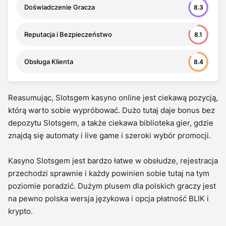
Doświadczenie Gracza
8.3
Reputacja i Bezpieczeństwo
8.1
Obsługa Klienta
8.4
Reasumując, Slotsgem kasyno online jest ciekawą pozycją,
którą warto sobie wypróbować. Dużo tutaj daje bonus bez
depozytu Slotsgem, a także ciekawa biblioteka gier, gdzie
znajdą się automaty i live game i szeroki wybór promocji.
Kasyno Slotsgem jest bardzo łatwe w obsłudze, rejestracja
przechodzi sprawnie i każdy powinien sobie tutaj na tym
poziomie poradzić. Dużym plusem dla polskich graczy jest
na pewno polska wersja językowa i opcja płatność BLIK i
krypto.