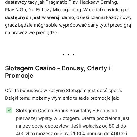
dostawcy
tacy jak Pragmatic Play, Hacksaw Gaming,
Play’N Go, NetEnt czy Microgaming. W dodatku
wiele gier
dostępnych jest w wersji demo
, dzięki czemu każdy nowy
gracz będzie mógł sobie wypróbować dany tytuł przed grą
na prawdziwe pieniądze.
. . .
Slotsgem Casino - Bonusy, Oferty i
Promocje
Oferta bonusowa w kasynie Slotsgem jest dość spora.
Dzięki temu możemy wymienić tu takie promocje jak:
Slotsgem Casino Bonus Powitalny
– Bonus od
pierwszej wpłaty w Slotsgem. Oferta podzielona jest
na trzy opcje depozytów. Jeśli wpłacisz od 80 zł do
400 zł to możesz odebrać
100% bonusu do 400 zł i