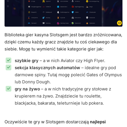
Biblioteka gier kasyna Slotsgem jest bardzo zróżnicowana,
dzięki czemu każdy gracz znajdzie tu coś ciekawego dla
siebie. Mogę tu wymienić takie kategorie gier jak:
szybkie gry
– a w nich Aviator czy High Flyer.
sekcja klasycznych automatów
– idealne gry pod
darmowe spiny. Tutaj mogę polecić Gates of Olympus
lub Donny Dough.
gry na żywo
– a w nich tradycyjne gry stołowe z
krupierem na żywo. Znajdziecie tu roulette,
blackjacka, bakarata, teleturnieje lub pokera.
Oczywiście te gry w Slotsgem dostarczają
najlepsi