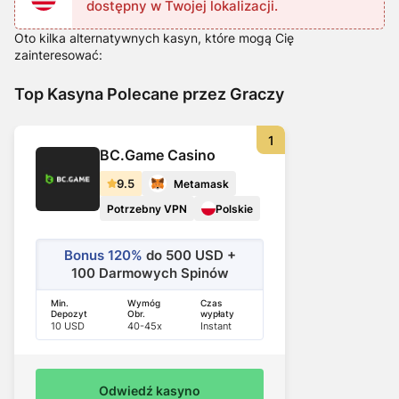
dostępny w Twojej lokalizacji.
Oto kilka alternatywnych kasyn, które mogą Cię
zainteresować:
Top Kasyna Polecane przez Graczy
1
BC.Game Casino
9.5
Metamask
Potrzebny VPN
Polskie
Bonus 120%
do 500 USD +
100 Darmowych Spinów
Min.
Wymóg
Czas
Depozyt
Obr.
wypłaty
10 USD
40-45x
Instant
Odwiedź kasyno