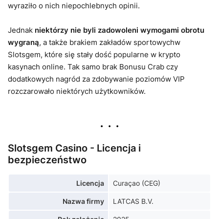
wyraziło o nich niepochlebnych opinii.
Jednak
niektórzy nie byli zadowoleni wymogami obrotu
wygraną
, a także brakiem zakładów sportowychw
Slotsgem, które się stały dość popularne w krypto
kasynach online. Tak samo brak Bonusu Crab czy
dodatkowych nagród za zdobywanie poziomów VIP
rozczarowało niektórych użytkowników.
. . .
Slotsgem Casino - Licencja i
bezpieczeństwo
Licencja
Curaçao (CEG)
Nazwa firmy
LATCAS B.V.