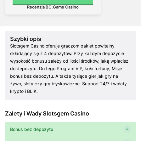
Recenzja BC.Game Casino
Szybki opis
Slotsgem Casino oferuje graczom pakiet powitalny
składający się z 4 depozytów. Przy każdym depozycie
wysokość bonusu zależy od ilości środków, jaką wpłacisz
do depozytu. Do tego Program VIP, koło fortuny, Misje i
bonus bez depozytu. A także tysiące gier jak gry na
żywo, sloty czy gry błyskawiczne. Support 24/7 i wpłaty
krypto i BLIK.
Zalety i Wady Slotsgem Casino
Bonus bez depozytu