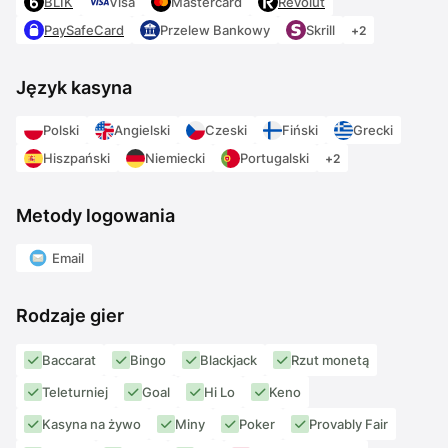
BLIK
Visa
Mastercard
Revolut
PaySafeCard
Przelew Bankowy
Skrill
+2
Język kasyna
Polski
Angielski
Czeski
Fiński
Grecki
Hiszpański
Niemiecki
Portugalski
+2
Metody logowania
Email
Rodzaje gier
Baccarat
Bingo
Blackjack
Rzut monetą
Teleturniej
Goal
Hi Lo
Keno
Kasyna na żywo
Miny
Poker
Provably Fair