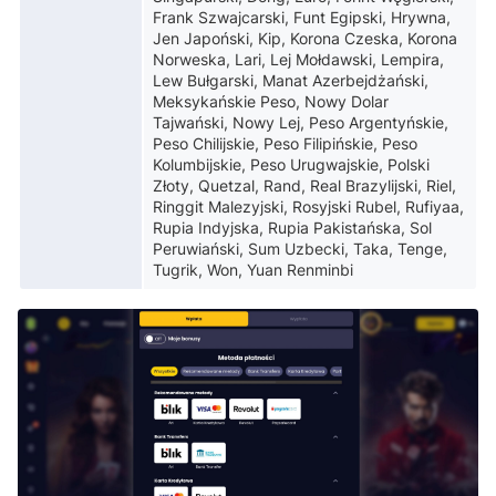
Frank Szwajcarski, Funt Egipski, Hrywna,
Jen Japoński, Kip, Korona Czeska, Korona
Norweska, Lari, Lej Mołdawski, Lempira,
Lew Bułgarski, Manat Azerbejdżański,
Meksykańskie Peso, Nowy Dolar
Tajwański, Nowy Lej, Peso Argentyńskie,
Peso Chilijskie, Peso Filipińskie, Peso
Kolumbijskie, Peso Urugwajskie, Polski
Złoty, Quetzal, Rand, Real Brazylijski, Riel,
Ringgit Malezyjski, Rosyjski Rubel, Rufiyaa,
Rupia Indyjska, Rupia Pakistańska, Sol
Peruwiański, Sum Uzbecki, Taka, Tenge,
Tugrik, Won, Yuan Renminbi