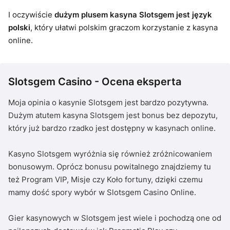
I oczywiście
dużym plusem kasyna Slotsgem jest język
polski
, który ułatwi polskim graczom korzystanie z kasyna
online.
Slotsgem Casino - Ocena eksperta
Moja opinia o kasynie Slotsgem jest bardzo pozytywna.
Dużym atutem kasyna Slotsgem jest bonus bez depozytu,
który już bardzo rzadko jest dostępny w kasynach online.
Kasyno Slotsgem wyróżnia się również zróżnicowaniem
bonusowym. Oprócz bonusu powitalnego znajdziemy tu
też Program VIP, Misje czy Koło fortuny, dzięki czemu
mamy dość spory wybór w Slotsgem Casino Online.
Gier kasynowych w Slotsgem jest wiele i pochodzą one od