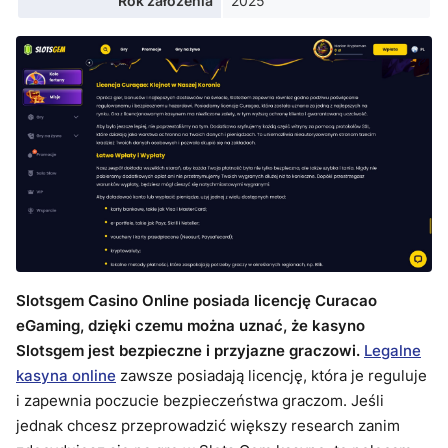
Rok założenia
2025
Slotsgem Casino Online posiada licencję Curacao
eGaming, dzięki czemu można uznać, że kasyno
Slotsgem jest bezpieczne i przyjazne graczowi.
Legalne
kasyna online
zawsze posiadają licencję, która je reguluje
i zapewnia poczucie bezpieczeństwa graczom. Jeśli
jednak chcesz przeprowadzić większy research zanim