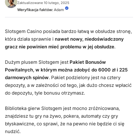
Zaktualizowane 10 lutego, 2025
Weryfikacja faktów:
Adam
Slotsgem Casino posiada bardzo łatwą w obsłudze stronę,
która działa sprawnie i
nawet nowy, niedoświadczony
gracz nie powinien mieć problemu w jej obsłudze
.
Dużym plusem Slotsgem jest
Pakiet Bonusów
Powitalnych, w którym można zdobyć do 6000 zł i 225
darmowych spinów
. Pakiet podzielony jest na cztery
depozyty, a w zależności od tego, jak dużo chcesz wpłacić
do depozytu, tyle bonusu otrzymasz.
Biblioteka gierw Slotsgem jest mocno zróżnicowana,
znajdziesz tu gry na żywo, pokera, automaty czy gry
błyskawiczne, co sprawi, że na pewno nie będzie ci się
nudzić.