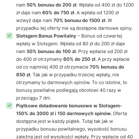
nam
50% bonusu do 200 zł
. Wpłata od 400 zł do 1200
zł daje nam
60% do 750 zł
. A wpłata od 1200 zł
wzwyż daje nam
70% bonusu do 1500 zł
. W
przypadku tej oferty nie są dostępne darmowe spiny.
Slotsgem Bonus Powitalny
– Bonus od czwartej
wpłaty w Slotsgem. Wpłata od 80 zł do 200 zł daje
nam
50% bonusu do 100 zł
. Przy wpłacie od 200 zł
do 400 zł otrzymamy
60% do 250 zł
. A przy wpłacie
od co najmniej 400 zł otrzymacie
70% bonusu do
850 zł
. Tak jak w przypadku trzeciej wpłaty, nie
otrzymamy tu darmowych spinów. To co istotne, to
bonusy powitalne podlegają obrotowi 40 razy w
przeciągu 7 dni.
Piątkowe doładowanie bonusowe w Slotsgem-
150% do 3000 zł i 150 darmowych spinów.
Oferta
dostępna jest w każdy piątek. Tutaj tak jak w
przypadku bonusu powitalnego, wysokość bonusu
zależna jest od wysokości wpłaty. Przy wpłacie od 40