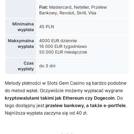
Fiat:
Mastercard, Neteller, Przelew
Bankowy, Revolut, Skrill, Visa
Minimalna
45 PLN
wypłata
Maksymalna
4000 EUR dziennie
wypłata
16 000 EUR tygodniowo
50 000 EUR miesięcznie
Czas
do 3 dni
wypłaty
Metody płatności w Slots Gem Casino są bardzo podobne
do metod wpłat. Oczywiście możemy wypłacać wygrane
kryptowalutami takimi jak Ethereum czy Dogecoin
. Do
tego dostępny jest
przelew bankowy, a także e-portfele
.
Najniższa wypłata zaczyna się od 40 zł.
. . .