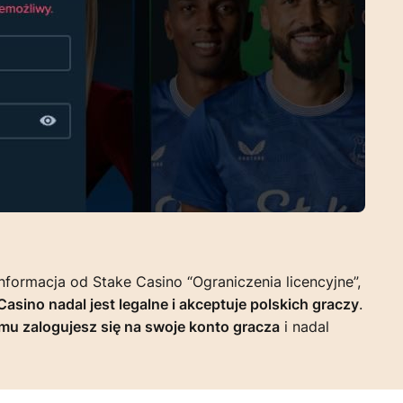
nformacja od Stake Casino “Ograniczenia licencyjne”,
Casino nadal jest legalne i akceptuje polskich graczy
.
u zalogujesz się na swoje konto gracza
i nadal