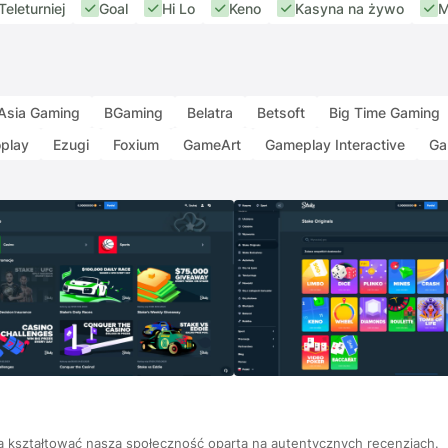
Teleturniej
Goal
Hi Lo
Keno
Kasyna na żywo
M
Asia Gaming
BGaming
Belatra
Betsoft
Big Time Gaming
play
Ezugi
Foxium
GameArt
Gameplay Interactive
Ga
a kształtować naszą społeczność opartą na autentycznych recenzjach.