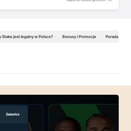
 Stake jest legalny w Polsce?
Bonusy i Promocje
Porada autora