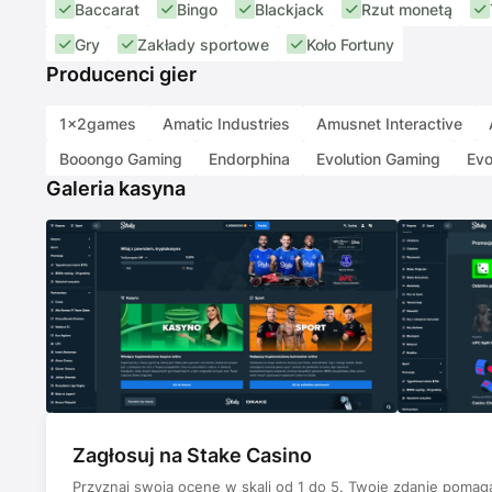
Baccarat
Bingo
Blackjack
Rzut monetą
Gry
Zakłady sportowe
Koło Fortuny
Producenci gier
1x2games
Amatic Industries
Amusnet Interactive
Booongo Gaming
Endorphina
Evolution Gaming
Evo
Galeria kasyna
Zagłosuj na Stake Casino
Przyznaj swoją ocenę w skali od 1 do 5. Twoje zdanie pomag