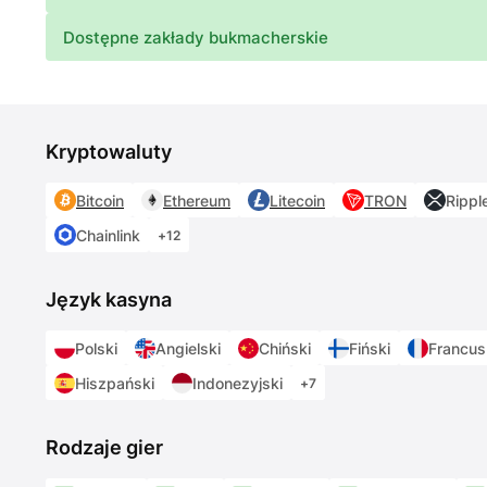
Dostępne zakłady bukmacherskie
Kryptowaluty
Bitcoin
Ethereum
Litecoin
TRON
Rippl
Chainlink
+12
Język kasyna
Polski
Angielski
Chiński
Fiński
Francus
Hiszpański
Indonezyjski
+7
Rodzaje gier