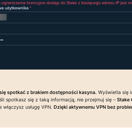
 się spotkać z brakiem dostępności kasyna.
Wyświetla się i
śli spotkasz się z taką informacją, nie przejmuj się –
Stake 
e włączysz usługę VPN.
Dzięki aktywnemu VPN bez problem