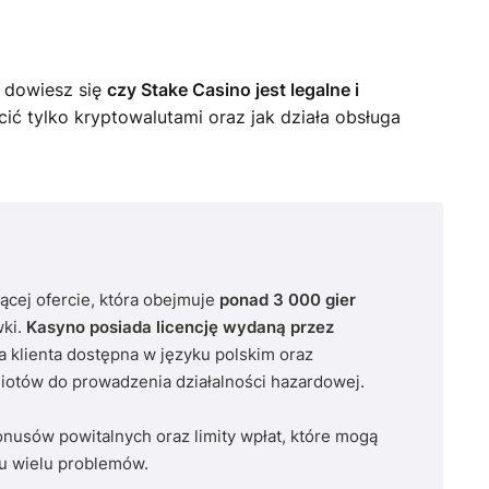
i dowiesz się
czy Stake Casino jest legalne i
ić tylko kryptowalutami oraz jak działa obsługa
ącej ofercie, która obejmuje
ponad 3 000 gier
wki.
Kasyno posiada licencję wydaną przez
a klienta dostępna w języku polskim oraz
miotów do prowadzenia działalności hazardowej.
onusów powitalnych oraz limity wpłat, które mogą
iu wielu problemów.