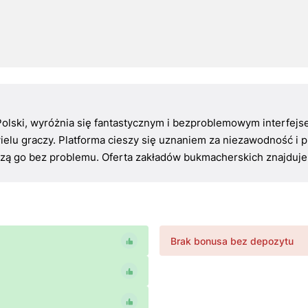
Polski, wyróżnia się fantastycznym i bezproblemowym interfej
elu graczy. Platforma cieszy się uznaniem za niezawodność i p
odzą go bez problemu. Oferta zakładów bukmacherskich znajduje
Brak bonusa bez depozytu