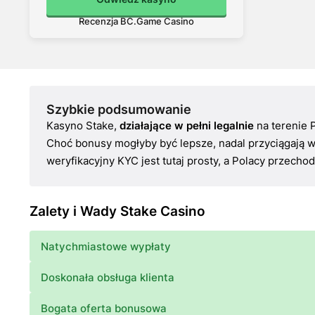
Recenzja BC.Game Casino
Szybkie podsumowanie
Kasyno Stake,
działające w pełni legalnie
na terenie 
Choć bonusy mogłyby być lepsze, nadal przyciągają wi
weryfikacyjny KYC jest tutaj prosty, a Polacy przech
Zalety i Wady Stake Casino
Natychmiastowe wypłaty
Doskonała obsługa klienta
Bogata oferta bonusowa