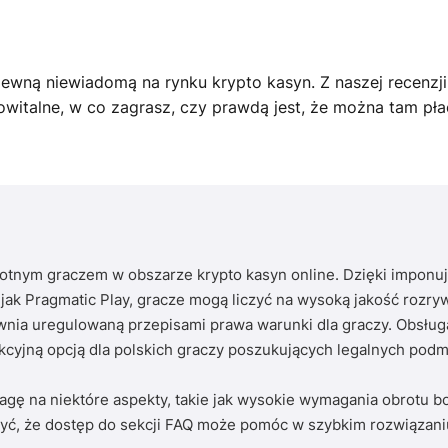
ewną niewiadomą na rynku krypto kasyn. Z naszej recenzj
witalne, w co zagrasz, czy prawdą jest, że można tam płac
totnym graczem w obszarze krypto kasyn online. Dzięki imponuj
h jak Pragmatic Play, gracze mogą liczyć na wysoką jakość rozry
pewnia uregulowaną przepisami prawa warunki dla graczy. Obsług
rakcyjną opcją dla polskich graczy poszukujących legalnych pod
agę na niektóre aspekty, takie jak wysokie wymagania obrotu b
żyć, że dostęp do sekcji FAQ może pomóc w szybkim rozwiązan