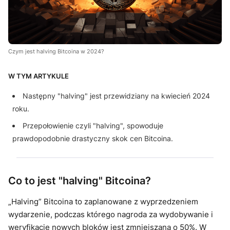
Czym jest halving Bitcoina w 2024?
W TYM ARTYKULE
Następny "halving" jest przewidziany na kwiecień 2024
roku.
Przepołowienie czyli "halving", spowoduje
prawdopodobnie drastyczny skok cen Bitcoina.
Co to jest "halving" Bitcoina?
„Halving” Bitcoina to zaplanowane z wyprzedzeniem
wydarzenie, podczas którego nagroda za wydobywanie i
weryfikację nowych bloków jest zmniejszana o 50%. W