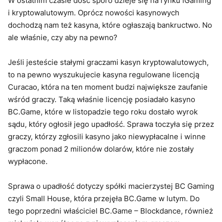
W ostatnim czasie dość sporo dzieje się na rynku iGaming
i kryptowalutowym. Oprócz nowości kasynowych
dochodzą nam też kasyna, które ogłaszają bankructwo. No
ale właśnie, czy aby na pewno?
Jeśli jesteście stałymi graczami kasyn kryptowalutowych,
to na pewno wyszukujecie kasyna regulowane licencją
Curacao, która na ten moment budzi największe zaufanie
wśród graczy. Taką właśnie licencję posiadało kasyno
BC.Game, które w listopadzie tego roku dostało wyrok
sądu, który ogłosił jego upadłość. Sprawa toczyła się przez
graczy, którzy zgłosili kasyno jako niewypłacalne i winne
graczom ponad 2 milionów dolarów, które nie zostały
wypłacone.
Sprawa o upadłość dotyczy spółki macierzystej BC Gaming
czyli Small House, która przejęła BC.Game w lutym. Do
tego poprzedni właściciel BC.Game – Blockdance, również