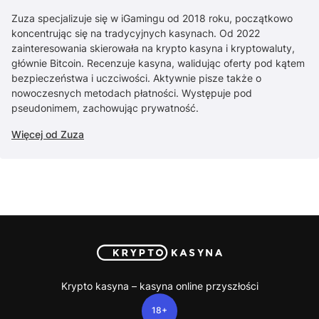
Zuza specjalizuje się w iGamingu od 2018 roku, początkowo
koncentrując się na tradycyjnych kasynach. Od 2022
zainteresowania skierowała na krypto kasyna i kryptowaluty,
głównie Bitcoin. Recenzuje kasyna, walidując oferty pod kątem
bezpieczeństwa i uczciwości. Aktywnie pisze także o
nowoczesnych metodach płatności. Występuje pod
pseudonimem, zachowując prywatność.
Więcej od Zuza
Krypto kasyna – kasyna online przyszłości
18+