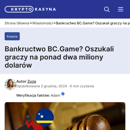
Strona Główna
Wiadomości
Bankructwo BC.Game? Oszukali graczy na p
Kasyna
Bankructwo BC.Game? Oszukali
graczy na ponad dwa miliony
dolarów
Autor
Zuza
Opublikowane 2 grudnia, 2024 · 4 min czytania
Weryfikacja faktów:
Adam