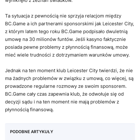
wyniknęło z zeznań świadków.
Ta sytuacja z pewnością nie sprzyja relacjom między
BC.Game a ich partnerami sponsorskimi jak Leicester City,
z którym latem tego roku BC.Game podpisało dwuletnią
umowę na 30 milionów funtów. Jeśli kasyno faktycznie
posiada pewne problemy z płynnością finansową, może
mieć wiele trudności z dotrzymaniem warunków umowy.
Jednak na ten moment klub Leicester City twierdzi, że nie
ma żadnych problemów w związku z umową, co więcej, są
prowadzone regularne rozmowy ze swoim sponsorem.
BC.Game cały czas zapewnia klub, że odwołuje się od
decyzji sądu i na ten moment nie mają problemów z
płynnością finansową.
PODOBNE ARTYKUŁY