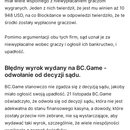
miał wiele wspólnego z niewypłacaniem graczom
wygranych. Jeden z nich twierdził, że jest mu winien aż 10
948 USD, na co Blockdance w odpowiedzi twierdziło, że te
środki zostały wypłacone graczowi.
Pomimo argumentacji obu tych firm, sąd uznał je za
niewypłacalne wobec graczy i ogłosił ich bankructwo, i
upadłość.
Błędny wyrok wydany na BC.Game -
odwołanie od decyzji sądu.
BC.Game stanowczo nie zgadza się z decyzją sądu, jakoby
miało ogłosić swoją upadłość. 21 listopada BC.Game
oświadczyło, że odwoła się od decyzji sądu, która nie jest
adekwatna do stanu finansowego kasyna, a dowody, które
zostały przeciw nim zebrane, nie są wystarczające, aby
wydawać taki wyrok, szczególnie, że wiele niespójności