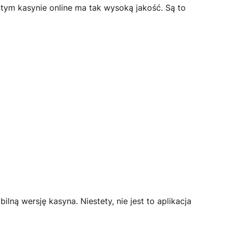
tym kasynie online ma tak wysoką jakość. Są to
ną wersję kasyna. Niestety, nie jest to aplikacja