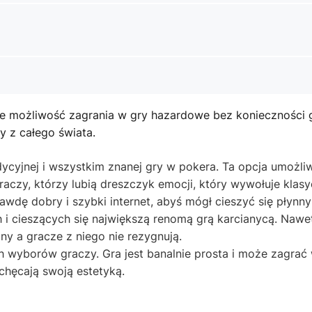
ruje możliwość zagrania w gry hazardowe bez konieczności 
y z całego świata.
ycyjnej i wszystkim znanej gry w pokera. Ta opcja umożliw
graczy, którzy lubią dreszczyk emocji, który wywołuje kla
awdę dobry i szybki internet, abyś mógł cieszyć się pły
h i cieszących się największą renomą grą karcianycą. Nawet
ny a gracze z niego nie rezygnują.
ch wyborów graczy. Gra jest banalnie prosta i może zagrać
hęcają swoją estetyką.