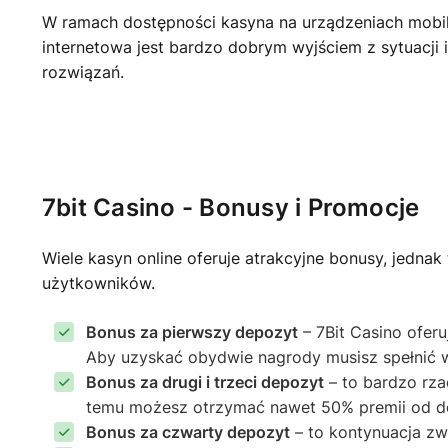
W ramach dostępności kasyna na urządzeniach mobiln
internetowa jest bardzo dobrym wyjściem z sytuacji
rozwiązań.
7bit Casino - Bonusy i Promocje
Wiele kasyn online oferuje atrakcyjne bonusy, jednak
użytkowników.
Bonus za pierwszy depozyt
– 7Bit Casino ofer
Aby uzyskać obydwie nagrody musisz spełnić
Bonus za drugi i trzeci depozyt
– to bardzo rza
temu możesz otrzymać nawet 50% premii od d
Bonus za czwarty depozyt
– to kontynuacja zw