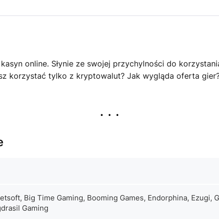
 kasyn online. Słynie ze swojej przychylności do korzystan
sz korzystać tylko z kryptowalut? Jak wygląda oferta gier
. . .
e
Betsoft, Big Time Gaming, Booming Games, Endorphina, Ezugi, Ga
gdrasil Gaming