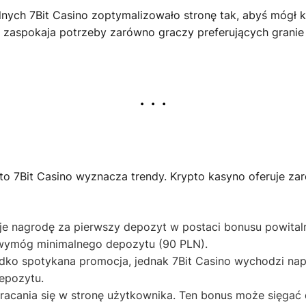
ych 7Bit Casino zoptymalizowało stronę tak, abyś mógł kor
 i zaspokaja potrzeby zarówno graczy preferujących granie
. . .
 to 7Bit Casino wyznacza trendy. Krypto kasyno oferuje zaró
uje nagrodę za pierwszy depozyt w postaci bonusu powit
 wymóg minimalnego depozytu (90 PLN).
dko spotykana promocja, jednak 7Bit Casino wychodzi nap
epozytu.
racania się w stronę użytkownika. Ten bonus może sięgać