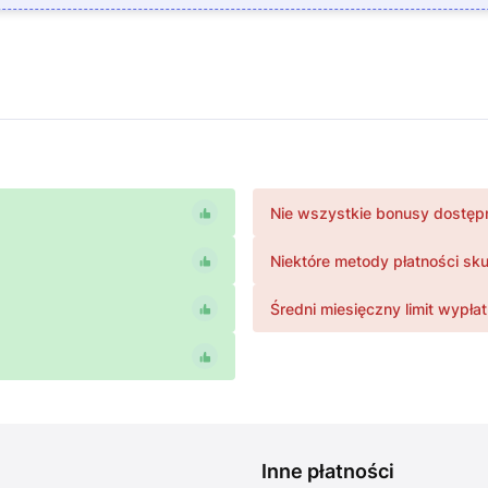
Nie wszystkie bonusy dostęp
Niektóre metody płatności sk
Średni miesięczny limit wypłat
Inne płatności