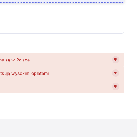
ne są w Polsce
utkują wysokimi opłatami