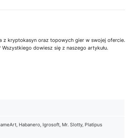
ia z kryptokasyn oraz topowych gier w swojej ofercie.
? Wszystkiego dowiesz się z naszego artykułu.
meArt, Habanero, Igrosoft, Mr. Slotty, Platipus