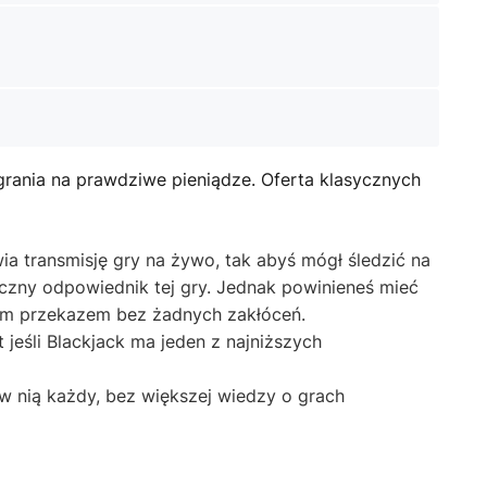
grania na prawdziwe pieniądze. Oferta klasycznych
ia transmisję gry na żywo, tak abyś mógł śledzić na
syczny odpowiednik tej gry. Jednak powinieneś mieć
nnym przekazem bez żadnych zakłóceń.
 jeśli Blackjack ma jeden z najniższych
 w nią każdy, bez większej wiedzy o grach