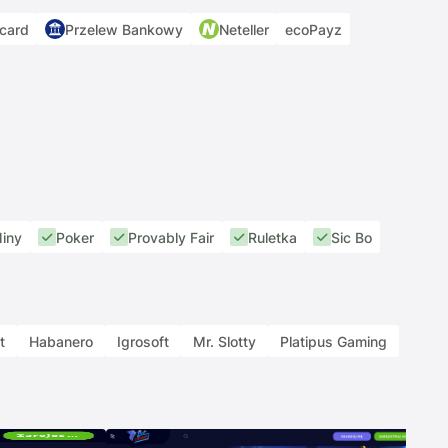
card
Przelew Bankowy
Neteller
ecoPayz
iny
Poker
Provably Fair
Ruletka
Sic Bo
t
Habanero
Igrosoft
Mr. Slotty
Platipus Gaming