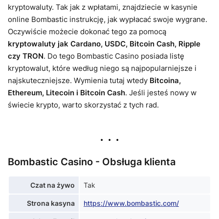
kryptowaluty. Tak jak z wpłatami, znajdziecie w kasynie
online Bombastic instrukcję, jak wypłacać swoje wygrane.
Oczywiście możecie dokonać tego za pomocą
kryptowaluty jak Cardano, USDC, Bitcoin Cash, Ripple
czy TRON
. Do tego Bombastic Casino posiada listę
kryptowalut, które według niego są najpopularniejsze i
najskuteczniejsze. Wymienia tutaj wtedy
Bitcoina,
Ethereum, Litecoin i Bitcoin Cash
. Jeśli jesteś nowy w
świecie krypto, warto skorzystać z tych rad.
. . .
Bombastic Casino - Obsługa klienta
Czat na żywo
Tak
Strona kasyna
https://www.bombastic.com/