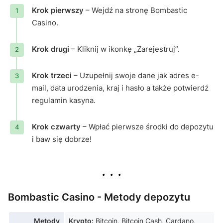
Krok pierwszy
– Wejdź na stronę Bombastic
Casino.
Krok drugi
– Kliknij w ikonkę „Zarejestruj”.
Krok trzeci
– Uzupełnij swoje dane jak adres e-
mail, data urodzenia, kraj i hasło a także potwierdź
regulamin kasyna.
Krok czwarty
– Wpłać pierwsze środki do depozytu
i baw się dobrze!
. . .
Bombastic Casino - Metody depozytu
Metody
Krypto:
Bitcoin, Bitcoin Cash, Cardano,