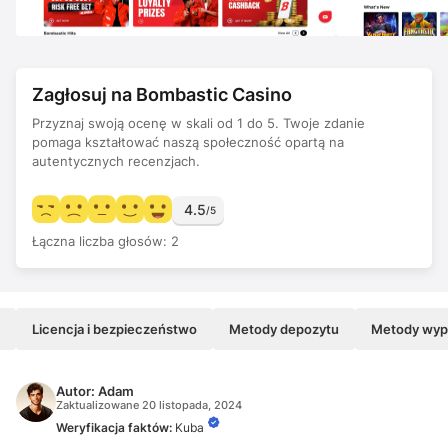
Zagłosuj na Bombastic Casino
Przyznaj swoją ocenę w skali od 1 do 5. Twoje zdanie
pomaga kształtować naszą społeczność opartą na
autentycznych recenzjach.
4.5
/5
Łączna liczba głosów: 2
Licencja i bezpieczeństwo
Metody depozytu
Metody wyp
Autor: Adam
Zaktualizowane 20 listopada, 2024
Weryfikacja faktów:
Kuba