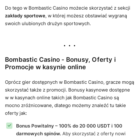
Do tego w Bombastic Casino możecie skorzystać z sekcji
zakłady sportowe
, w której możesz obstawiać wygraną
swoich ulubionych drużyn sportowych.
. . .
Bombastic Casino - Bonusy, Oferty i
Promocje w kasynie online
Oprócz gier dostępnych w Bombastic Casino, gracze mogą
skorzystać także z promocji. Bonusy kasynowe dostępne
w w kasynach online takich jak Bombastic Casino są
mocno zróżnicowane, dlatego możemy znaleźć tu takie
oferty jak:
Bonus Powitalny – 100% do 20 000 USDT i 100
darmowych spinów.
Aby skorzystać z oferty nowi