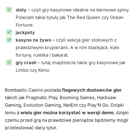
sloty
– czyli gry kasynowe idealne na darmowe spiny.
Polecam takie tytuły jak The Red Queen czy Ocean
Fortune.
jackpoty
kasyno na żywo
– czyli sekcja gier stołowych z
prawdziwymi krupierami. A w nim blackjack, koło
fortuny, ruletka i bakarat.
gry crash
– tutaj znajdziecie takie gry kasynowe jak
Limbo czy Keno.
Bombastic Casino posiada
flagowych dostawców
gier
takich jak Pragmatic Play, Booming Games, Hacksaw
Gaming, Evolution Gaming, NetEnt czy Play’N Go. Dzięki
temu
z wielu gier można korzystać w wersji demo
, dzięki
czemu przed grą na prawdziwe pieniądze będziemy mogli
przetestować dany tytuł.