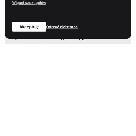
Więcej szczegółów
W Bombastic Casino możesz wpłacić takie kryptowaluty
jak Bitcoin, Ethereum, Dogecoin, Cardano, USDC, Tether,
Litecoin, Bitcoin Cash, Ripple, Binance Coin i TRON.
Akceptuję
Odrzuć nieistotne
Czy Bombastic Casino wypłaca wygrane?
Tak, Bombastic Casino wypłaca wygrane.
Adam
EKSPERT KASYN I ZAKŁADÓW SPORTOWYCH
125 artykułów
Adam łączy pasję do sportu i gier z karierą w digital
marketingu.