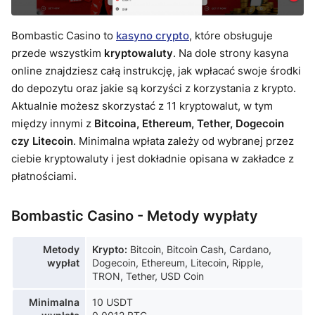
Bombastic Casino to
kasyno crypto
, które obsługuje
przede wszystkim
kryptowaluty
. Na dole strony kasyna
online znajdziesz całą instrukcję, jak wpłacać swoje środki
do depozytu oraz jakie są korzyści z korzystania z krypto.
Aktualnie możesz skorzystać z 11 kryptowalut, w tym
między innymi z
Bitcoina, Ethereum, Tether, Dogecoin
czy Litecoin
. Minimalna wpłata zależy od wybranej przez
ciebie kryptowaluty i jest dokładnie opisana w zakładce z
płatnościami.
Bombastic Casino - Metody wypłaty
Metody
Krypto:
Bitcoin, Bitcoin Cash, Cardano,
wypłat
Dogecoin, Ethereum, Litecoin, Ripple,
TRON, Tether, USD Coin
Minimalna
10 USDT