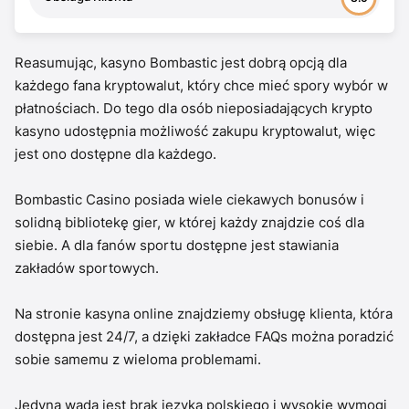
Reasumując, kasyno Bombastic jest dobrą opcją dla
każdego fana kryptowalut, który chce mieć spory wybór w
płatnościach. Do tego dla osób nieposiadających krypto
kasyno udostępnia możliwość zakupu kryptowalut, więc
jest ono dostępne dla każdego.
Bombastic Casino posiada wiele ciekawych bonusów i
solidną bibliotekę gier, w której każdy znajdzie coś dla
siebie. A dla fanów sportu dostępne jest stawiania
zakładów sportowych.
Na stronie kasyna online znajdziemy obsługę klienta, która
dostępna jest 24/7, a dzięki zakładce FAQs można poradzić
sobie samemu z wieloma problemami.
Jedyną wadą jest brak języka polskiego i wysokie wymogi