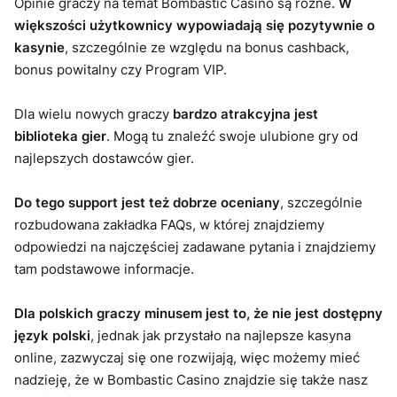
Opinie graczy na temat Bombastic Casino są różne.
W
większości użytkownicy wypowiadają się pozytywnie o
kasynie
, szczególnie ze względu na bonus cashback,
bonus powitalny czy Program VIP.
Dla wielu nowych graczy
bardzo atrakcyjna jest
biblioteka gier
. Mogą tu znaleźć swoje ulubione gry od
najlepszych dostawców gier.
Do tego support jest też dobrze oceniany
, szczególnie
rozbudowana zakładka FAQs, w której znajdziemy
odpowiedzi na najczęściej zadawane pytania i znajdziemy
tam podstawowe informacje.
Dla polskich graczy minusem jest to, że nie jest dostępny
język polski
, jednak jak przystało na najlepsze kasyna
online, zazwyczaj się one rozwijają, więc możemy mieć
nadzieję, że w Bombastic Casino znajdzie się także nasz