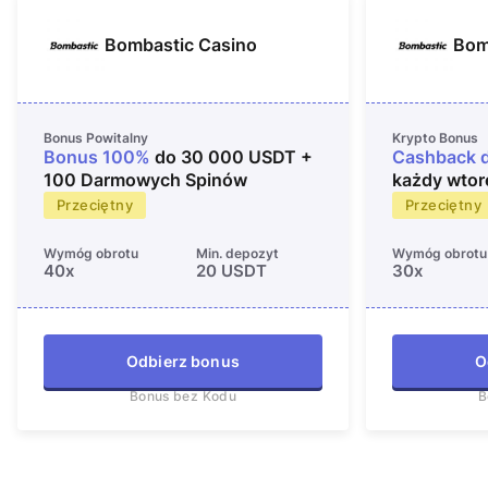
Bombastic Casino
Bom
Bonus Powitalny
Krypto Bonus
Bonus 100%
do 30 000 USDT +
Cashback
100 Darmowych Spinów
każdy wtor
Przeciętny
Przeciętny
Wymóg obrotu
Min. depozyt
Wymóg obrotu
40x
20 USDT
30x
Odbierz bonus
O
Bonus bez Kodu
B