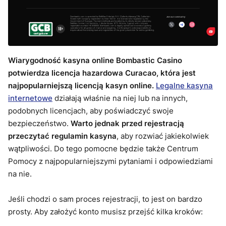
Wiarygodność kasyna online Bombastic Casino
potwierdza licencja hazardowa Curacao, która jest
najpopularniejszą licencją kasyn online.
Legalne kasyna
internetowe
działają właśnie na niej lub na innych,
podobnych licencjach, aby poświadczyć swoje
bezpieczeństwo.
Warto jednak przed rejestracją
przeczytać regulamin kasyna
, aby rozwiać jakiekolwiek
wątpliwości. Do tego pomocne będzie także Centrum
Pomocy z najpopularniejszymi pytaniami i odpowiedziami
na nie.
Jeśli chodzi o sam proces rejestracji, to jest on bardzo
prosty. Aby założyć konto musisz przejść kilka kroków: