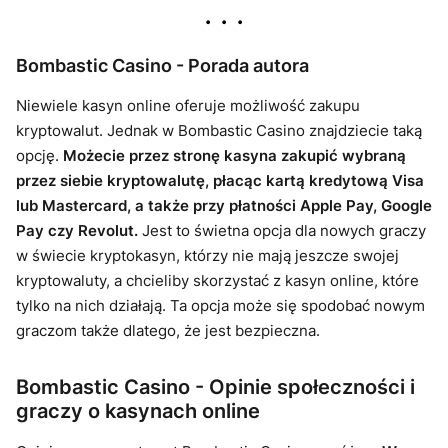
. . .
Bombastic Casino - Porada autora
Niewiele kasyn online oferuje możliwość zakupu
kryptowalut. Jednak w Bombastic Casino znajdziecie taką
opcję.
Możecie przez stronę kasyna zakupić wybraną
przez siebie kryptowalutę, płacąc kartą kredytową Visa
lub Mastercard, a także przy płatności Apple Pay, Google
Pay czy Revolut.
Jest to świetna opcja dla nowych graczy
w świecie kryptokasyn, którzy nie mają jeszcze swojej
kryptowaluty, a chcieliby skorzystać z kasyn online, które
tylko na nich działają. Ta opcja może się spodobać nowym
graczom także dlatego, że jest bezpieczna.
Bombastic Casino - Opinie społeczności i
graczy o kasynach online