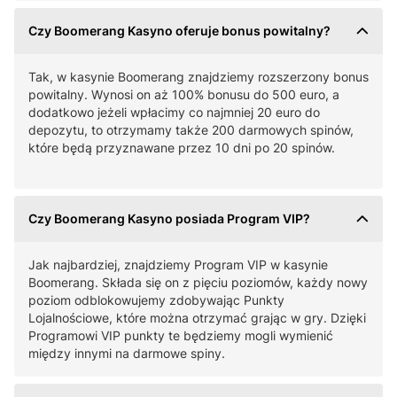
Czy Boomerang Kasyno oferuje bonus powitalny?
Tak, w kasynie Boomerang znajdziemy rozszerzony bonus
powitalny. Wynosi on aż 100% bonusu do 500 euro, a
dodatkowo jeżeli wpłacimy co najmniej 20 euro do
depozytu, to otrzymamy także 200 darmowych spinów,
które będą przyznawane przez 10 dni po 20 spinów.
Czy Boomerang Kasyno posiada Program VIP?
Jak najbardziej, znajdziemy Program VIP w kasynie
Boomerang. Składa się on z pięciu poziomów, każdy nowy
poziom odblokowujemy zdobywając Punkty
Lojalnościowe, które można otrzymać grając w gry. Dzięki
Programowi VIP punkty te będziemy mogli wymienić
między innymi na darmowe spiny.