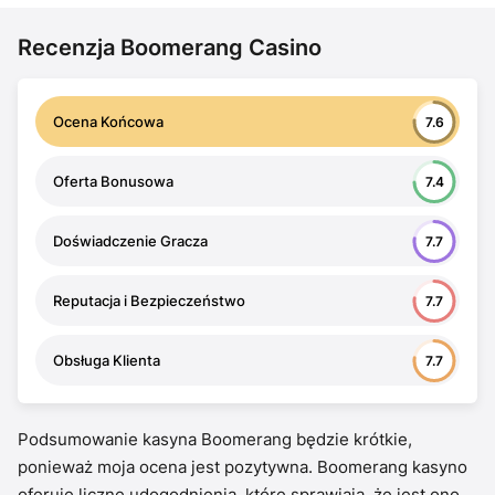
Recenzja Boomerang Casino
Ocena Końcowa
7.6
Oferta Bonusowa
7.4
Doświadczenie Gracza
7.7
Reputacja i Bezpieczeństwo
7.7
Obsługa Klienta
7.7
Podsumowanie kasyna Boomerang będzie krótkie,
ponieważ moja ocena jest pozytywna. Boomerang kasyno
oferuje liczne udogodnienia, które sprawiają, że jest ono