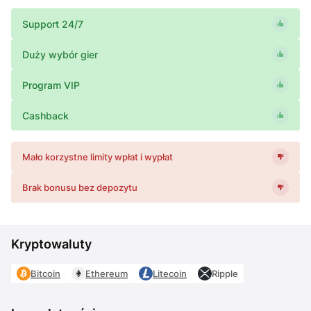
Support 24/7
Duży wybór gier
Program VIP
Cashback
Mało korzystne limity wpłat i wypłat
Brak bonusu bez depozytu
Kryptowaluty
Bitcoin
Ethereum
Litecoin
Ripple