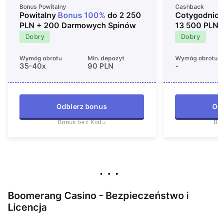
Bonus Powitalny
Cashback
Powitalny
Bonus 100%
do 2 250
Cotygodni
PLN + 200 Darmowych Spinów
13 500 PL
Dobry
Dobry
Wymóg obrotu
Min. depozyt
Wymóg obrotu
35-40x
90 PLN
-
Odbierz bonus
O
Bonus bez Kodu
B
. . .
Boomerang Casino - Bezpieczeństwo i
Licencja