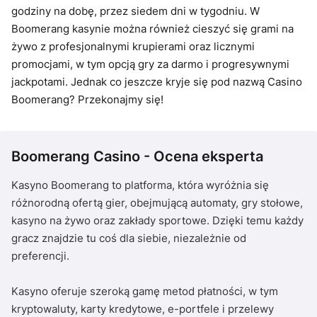
godziny na dobę, przez siedem dni w tygodniu. W
Boomerang kasynie można również cieszyć się grami na
żywo z profesjonalnymi krupierami oraz licznymi
promocjami, w tym opcją gry za darmo i progresywnymi
jackpotami. Jednak co jeszcze kryje się pod nazwą Casino
Boomerang? Przekonajmy się!
Boomerang Casino - Ocena eksperta
Kasyno Boomerang to platforma, która wyróżnia się
różnorodną ofertą gier, obejmującą automaty, gry stołowe,
kasyno na żywo oraz zakłady sportowe. Dzięki temu każdy
gracz znajdzie tu coś dla siebie, niezależnie od
preferencji.
Kasyno oferuje szeroką gamę metod płatności, w tym
kryptowaluty, karty kredytowe, e-portfele i przelewy