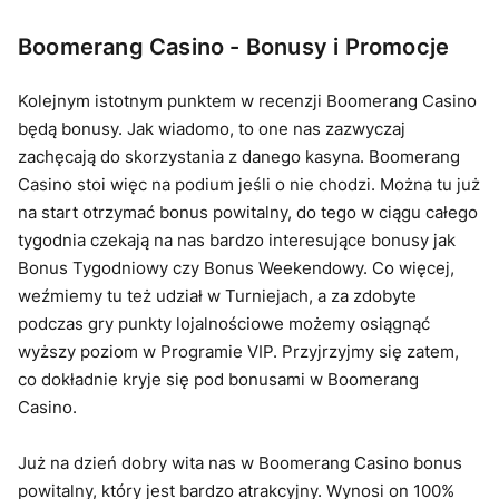
Boomerang Casino - Bonusy i Promocje
Kolejnym istotnym punktem w recenzji Boomerang Casino
będą bonusy. Jak wiadomo, to one nas zazwyczaj
zachęcają do skorzystania z danego kasyna. Boomerang
Casino stoi więc na podium jeśli o nie chodzi. Można tu już
na start otrzymać bonus powitalny, do tego w ciągu całego
tygodnia czekają na nas bardzo interesujące bonusy jak
Bonus Tygodniowy czy Bonus Weekendowy. Co więcej,
weźmiemy tu też udział w Turniejach, a za zdobyte
podczas gry punkty lojalnościowe możemy osiągnąć
wyższy poziom w Programie VIP. Przyjrzyjmy się zatem,
co dokładnie kryje się pod bonusami w Boomerang
Casino.
Już na dzień dobry wita nas w Boomerang Casino bonus
powitalny, który jest bardzo atrakcyjny. Wynosi on 100%