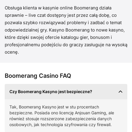
Obsługa klienta w kasynie online Boomerang działa
sprawnie – live czat dostępny jest przez całą dobę, co
pozwala szybko rozwiązywać problemy i zadbać o temat
odpowiedzialnej gry. Kasyno Boomerang to nowe kasyno,
które dzięki swojej ofercie katalogu gier, bonusom i
profesjonalnemu podejściu do graczy zasługuje na wysoką
ocenę.
Boomerang Casino FAQ
Czy Boomerang Kasyno jest bezpieczne?
Tak, Boomerang Kasyno jest w stu procentach
bezpieczne. Posiada ono licencję Anjouan Gaming, ale
również stosuje rozszerzone zabezpieczenia danych
osobowych, jak technologia szyfrowania czy firewall.