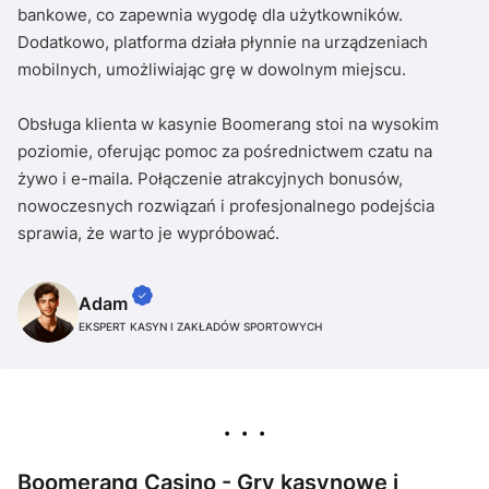
bankowe, co zapewnia wygodę dla użytkowników.
Dodatkowo, platforma działa płynnie na urządzeniach
mobilnych, umożliwiając grę w dowolnym miejscu.
Obsługa klienta w kasynie Boomerang stoi na wysokim
poziomie, oferując pomoc za pośrednictwem czatu na
żywo i e-maila. Połączenie atrakcyjnych bonusów,
nowoczesnych rozwiązań i profesjonalnego podejścia
sprawia, że warto je wypróbować.
Adam
EKSPERT KASYN I ZAKŁADÓW SPORTOWYCH
. . .
Boomerang Casino - Gry kasynowe i