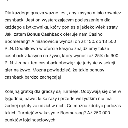
Dla każdego gracza ważne jest, aby kasyno miało również
cashback. Jest on wystarczającym pocieszeniem dla
każdego użytkownika, który poniesie jakiekolwiek straty.
Jaki zatem
Bonus Cashback
oferuje nam Casino
Boomerang? A mianowicie wynosi on aż 15% do 13 500
PLN. Dodatkowo w ofercie kasyna znajdziemy także
cashback z kasyna na żywo, który wynosi aż 25% do 900
PLN. Jednak ten cashback obowiązuje jedynie w sekcji
gier na żywo. Można powiedzieć, że takie bonusy
cashback bardzo zachęcają!
Kolejną gratką dla graczy są Turnieje. Odbywają się one w
tygodniu, nawet kilka razy i przede wszystkim nie ma
żadnej opłaty za udział w nich. Co można zdobyć podczas
takich Turniejów w kasynie Boomerang? Aż 250 000
punktów lojalnościowych!