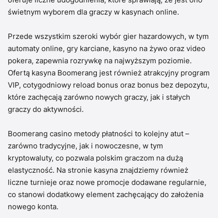
świetnym wyborem dla graczy w kasynach online.
Przede wszystkim szeroki wybór gier hazardowych, w tym
automaty online, gry karciane, kasyno na żywo oraz video
pokera, zapewnia rozrywkę na najwyższym poziomie.
Ofertą kasyna Boomerang jest również atrakcyjny program
VIP, cotygodniowy reload bonus oraz bonus bez depozytu,
które zachęcają zarówno nowych graczy, jak i stałych
graczy do aktywności.
Boomerang casino metody płatności to kolejny atut –
zarówno tradycyjne, jak i nowoczesne, w tym
kryptowaluty, co pozwala polskim graczom na dużą
elastyczność. Na stronie kasyna znajdziemy również
liczne turnieje oraz nowe promocje dodawane regularnie,
co stanowi dodatkowy element zachęcający do założenia
nowego konta.