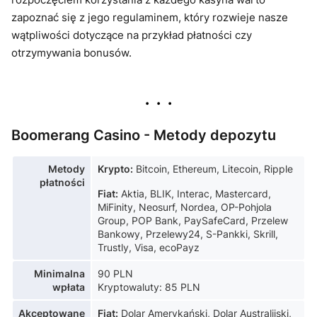
zapoznać się z jego regulaminem, który rozwieje nasze
wątpliwości dotyczące na przykład płatności czy
otrzymywania bonusów.
. . .
Boomerang Casino - Metody depozytu
Metody
Krypto:
Bitcoin, Ethereum, Litecoin, Ripple
płatności
Fiat:
Aktia, BLIK, Interac, Mastercard,
MiFinity, Neosurf, Nordea, OP-Pohjola
Group, POP Bank, PaySafeCard, Przelew
Bankowy, Przelewy24, S-Pankki, Skrill,
Trustly, Visa, ecoPayz
Minimalna
90 PLN
wpłata
Kryptowaluty: 85 PLN
Akceptowane
Fiat:
Dolar Amerykański, Dolar Australijski,