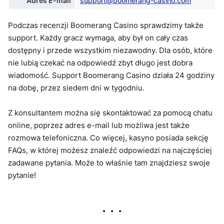
Adres E-mail
support@boomerang-casino.com
Podczas recenzji Boomerang Casino sprawdzimy także
support. Każdy gracz wymaga, aby był on cały czas
dostępny i przede wszystkim niezawodny. Dla osób, które
nie lubią czekać na odpowiedź zbyt długo jest dobra
wiadomość. Support Boomerang Casino działa 24 godziny
na dobę, przez siedem dni w tygodniu.
Z konsultantem można się skontaktować za pomocą chatu
online, poprzez adres e-mail lub możliwa jest także
rozmowa telefoniczna. Co więcej, kasyno posiada sekcję
FAQs, w której możesz znaleźć odpowiedzi na najczęściej
zadawane pytania. Może to właśnie tam znajdziesz swoje
pytanie!
. . .