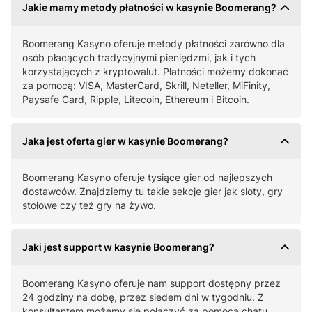
Jakie mamy metody płatności w kasynie Boomerang?
Boomerang Kasyno oferuje metody płatności zarówno dla
osób płacących tradycyjnymi pieniędzmi, jak i tych
korzystających z kryptowalut. Płatności możemy dokonać
za pomocą: VISA, MasterCard, Skrill, Neteller, MiFinity,
Paysafe Card, Ripple, Litecoin, Ethereum i Bitcoin.
Jaka jest oferta gier w kasynie Boomerang?
Boomerang Kasyno oferuje tysiące gier od najlepszych
dostawców. Znajdziemy tu takie sekcje gier jak sloty, gry
stołowe czy też gry na żywo.
Jaki jest support w kasynie Boomerang?
Boomerang Kasyno oferuje nam support dostępny przez
24 godziny na dobę, przez siedem dni w tygodniu. Z
konsultantem możemy się połączyć za pomocą chatu