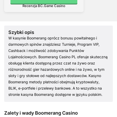
Recenzja BC.Game Casino
Szybki opis
W kasynie Boomerang oprócz bonusu powitalnego i
darmowych spinów znajdziesz Turnieje, Program VIP,
Cashback i możliwość zdobywania Punktów
Lojalnościowych. Boomerang Casino PL oferuje skuteczną
obsługę klienta dostępną przez czat na żywo oraz
różnorodność gier hazardowych online i na żywo, w tym
sloty i gry stołowe od najlepszych dostawców. Kasyno
Boomerang metody płatności obejmują kryptowaluty,
BLIK, e-portfele i przelewy bankowe. A to wszystko na
stronie kasyna Boomerang dostępne w języku polskim.
Zalety i wady Boomerang Casino