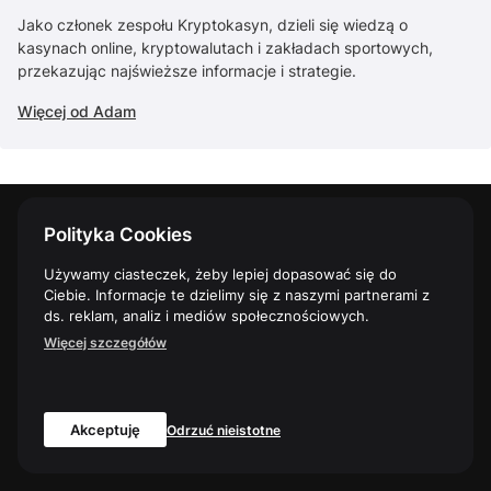
Jako członek zespołu Kryptokasyn, dzieli się wiedzą o
kasynach online, kryptowalutach i zakładach sportowych,
przekazując najświeższe informacje i strategie.
Więcej od Adam
Polityka Cookies
Używamy ciasteczek, żeby lepiej dopasować się do
Krypto kasyna – kasyna online przyszłości
Ciebie. Informacje te dzielimy się z naszymi partnerami z
ds. reklam, analiz i mediów społecznościowych.
18+
Więcej szczegółów
Akceptuję
Odrzuć nieistotne
Copyright © 2026 - kryptokasyna.org