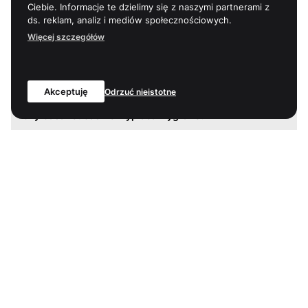
Ciebie. Informacje te dzielimy się z naszymi partnerami z
ds. reklam, analiz i mediów społecznościowych.
Jakie krypto mogę wpłacić w CasaBet?
Więcej szczegółów
Możesz wpłacić w kasynie CasaBet takie krypto jak
Bitcoin, TRON, Litecoin czy Ethereum.
Akceptuję
Odrzuć nieistotne
Czy CasaBet Casino wypłaca wygrane?
Tak, kasyno online CasaBet wypłaca wygrane.
Adam
EKSPERT KASYN I ZAKŁADÓW SPORTOWYCH
125 artykułów