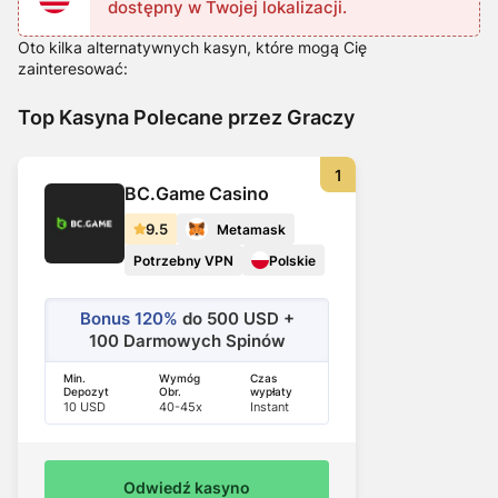
dostępny w Twojej lokalizacji.
Oto kilka alternatywnych kasyn, które mogą Cię
zainteresować:
Top Kasyna Polecane przez Graczy
1
BC.Game Casino
9.5
Metamask
Potrzebny VPN
Polskie
Bonus 120%
do 500 USD +
100 Darmowych Spinów
Min.
Wymóg
Czas
Depozyt
Obr.
wypłaty
10 USD
40-45x
Instant
Odwiedź kasyno