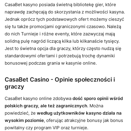
CasaBet kasyno posiada świetną bibliotekę gier, które
naprawdę zachęcają do skorzystania z możliwości kasyna.
Jednak oprócz tych podstawowych ofert możemy cieszyć
się tu także promocjami ograniczonymi czasowo. Należą
do nich Turnieje i różne eventy, które zazwyczaj mają
solidną pulę nagród liczącą kilka lub kilkanaście tysięcy.
Jest to świetna opcja dla graczy, którzy często nudzą się
standardowymi ofertami i potrzebują trochę dynamiki
bonusowej podczas grania w kasynie online.
CasaBet Casino - Opinie społeczności i
graczy
CasaBet kasyno online zdobywa
dość sporo opinii wśród
polskich graczy, ale też zagranicznych
. Można
powiedzieć, że
według użytkowników kasyno działa na
wysokim poziomie
, oferując atrakcyjne bonusy jak bonus
powitalny czy program VIP oraz turnieje.