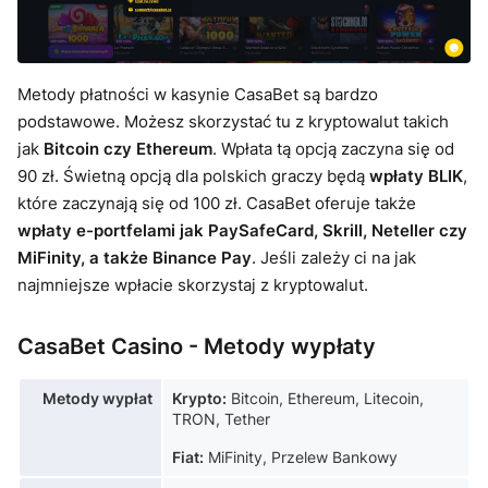
Metody płatności w kasynie CasaBet są bardzo
podstawowe. Możesz skorzystać tu z kryptowalut takich
jak
Bitcoin czy Ethereum
. Wpłata tą opcją zaczyna się od
90 zł. Świetną opcją dla polskich graczy będą
wpłaty BLIK
,
które zaczynają się od 100 zł. CasaBet oferuje także
wpłaty e-portfelami jak PaySafeCard, Skrill, Neteller czy
MiFinity, a także Binance Pay
. Jeśli zależy ci na jak
najmniejsze wpłacie skorzystaj z kryptowalut.
CasaBet Casino - Metody wypłaty
Metody wypłat
Krypto:
Bitcoin, Ethereum, Litecoin,
TRON, Tether
Fiat:
MiFinity, Przelew Bankowy