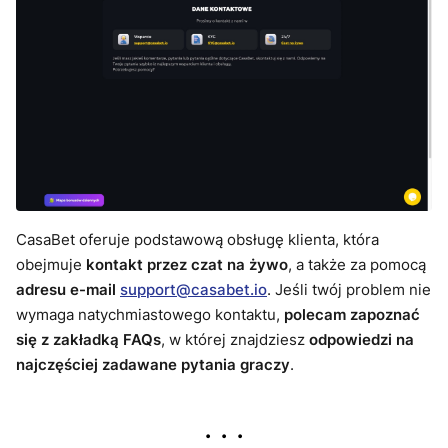
CasaBet oferuje podstawową obsługę klienta, która
obejmuje
kontakt przez czat na żywo
, a także za pomocą
adresu e-mail
support@casabet.io
. Jeśli twój problem nie
wymaga natychmiastowego kontaktu,
polecam zapoznać
się z zakładką FAQs
, w której znajdziesz
odpowiedzi na
najczęściej zadawane pytania graczy
.
. . .