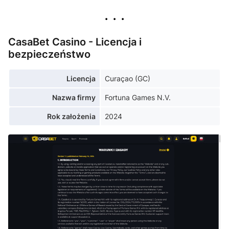
. . .
CasaBet Casino - Licencja i
bezpieczeństwo
Licencja
Curaçao (GC)
Nazwa firmy
Fortuna Games N.V.
Rok założenia
2024