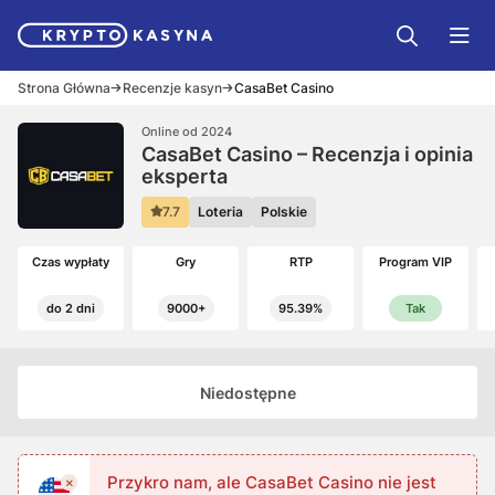
Strona Główna
Recenzje kasyn
CasaBet Casino
Online od 2024
CasaBet Casino – Recenzja i opinia
eksperta
7.7
Loteria
Polskie
Czas wypłaty
Gry
RTP
Program VIP
do 2 dni
9000+
95.39%
Tak
Niedostępne
Przykro nam, ale CasaBet Casino nie jest