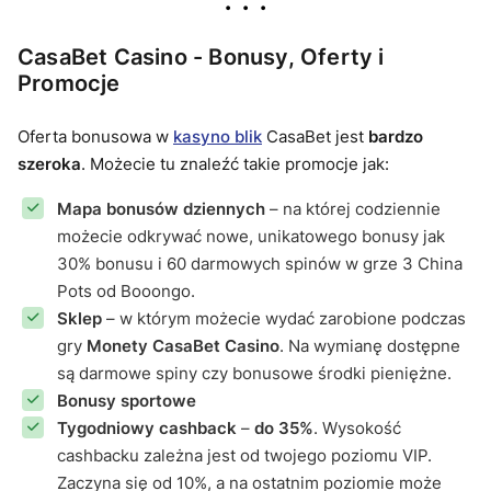
CasaBet Casino - Bonusy, Oferty i
Promocje
Oferta bonusowa w
kasyno blik
CasaBet jest
bardzo
szeroka
. Możecie tu znaleźć takie promocje jak:
Mapa bonusów dziennych
– na której codziennie
możecie odkrywać nowe, unikatowego bonusy jak
30% bonusu i 60 darmowych spinów w grze 3 China
Pots od Booongo.
Sklep
– w którym możecie wydać zarobione podczas
gry
Monety CasaBet Casino
. Na wymianę dostępne
są darmowe spiny czy bonusowe środki pieniężne.
Bonusy sportowe
Tygodniowy cashback
–
do 35%
. Wysokość
cashbacku zależna jest od twojego poziomu VIP.
Zaczyna się od 10%, a na ostatnim poziomie może