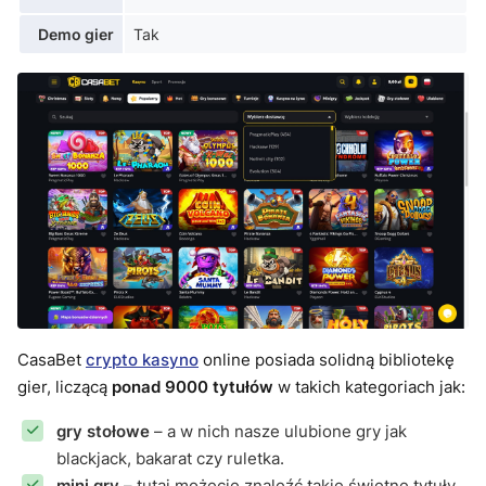
Demo gier
Tak
CasaBet
crypto kasyno
online posiada solidną bibliotekę
gier, liczącą
ponad 9000 tytułów
w takich kategoriach jak:
gry stołowe
– a w nich nasze ulubione gry jak
blackjack, bakarat czy ruletka.
mini
gry
– tutaj możecie znaleźć takie świetne tytuły