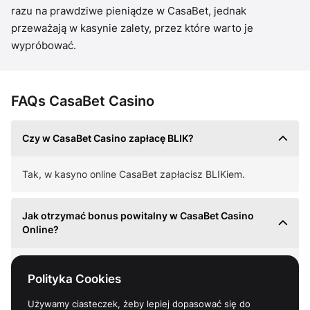
razu na prawdziwe pieniądze w CasaBet, jednak
przeważają w kasynie zalety, przez które warto je
wypróbować.
FAQs CasaBet Casino
Czy w CasaBet Casino zapłacę BLIK?
Tak, w kasyno online CasaBet zapłacisz BLIKiem.
Jak otrzymać bonus powitalny w CasaBet Casino
Online?
Aby otrzymać bonus powitalny kasyna CasaBet musisz się
Polityka Cookies
najpierw zarejestrować, a następnie wpłacić minimum 110
zł do depozytu.
Używamy ciasteczek, żeby lepiej dopasować się do