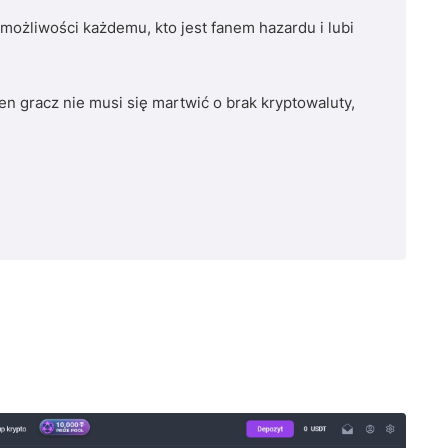
e możliwości każdemu, kto jest fanem hazardu i lubi
n gracz nie musi się martwić o brak kryptowaluty,