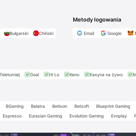
Metody logowania
Bułgarski
Chiński
Email
Google
Teleturniej
Goal
Hi Lo
Keno
Kasyna na żywo
M
BGaming
Belatra
Betixon
Betsoft
Blueprint Gaming
Espresso
Eurasian Gaming
Evolution Gaming
Evoplay