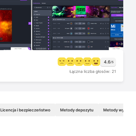
4.6
/5
Łączna liczba głosów: 21
Licencja i bezpieczeństwo
Metody depozytu
Metody wypłaty