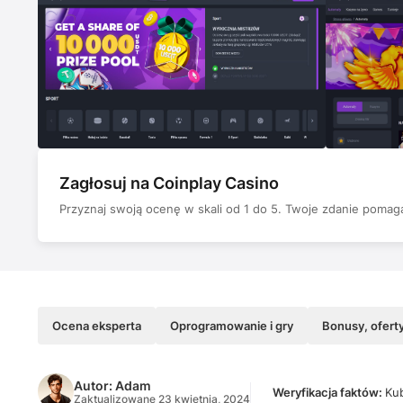
Zagłosuj na Coinplay Casino
Przyznaj swoją ocenę w skali od 1 do 5. Twoje zdanie pomag
Ocena eksperta
Oprogramowanie i gry
Bonusy, ofert
Autor: Adam
Weryfikacja faktów:
Ku
Zaktualizowane 23 kwietnia, 2024