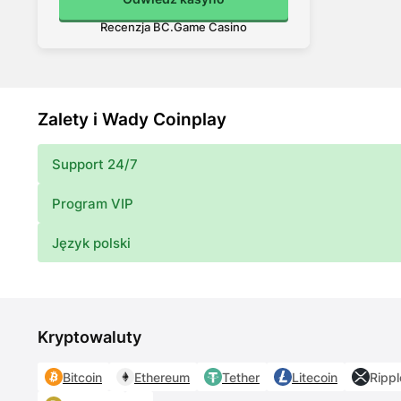
Recenzja BC.Game Casino
Zalety i Wady Coinplay
Support 24/7
Program VIP
Język polski
Kryptowaluty
Bitcoin
Ethereum
Tether
Litecoin
Rippl