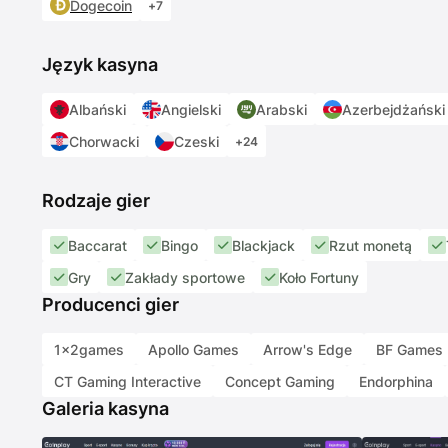
Dogecoin
+7
Język kasyna
Albański
Angielski
Arabski
Azerbejdżański
Chorwacki
Czeski
+24
Rodzaje gier
Baccarat
Bingo
Blackjack
Rzut monetą
Gry
Zakłady sportowe
Koło Fortuny
Producenci gier
1x2games
Apollo Games
Arrow's Edge
BF Games
CT Gaming Interactive
Concept Gaming
Endorphina
Galeria kasyna