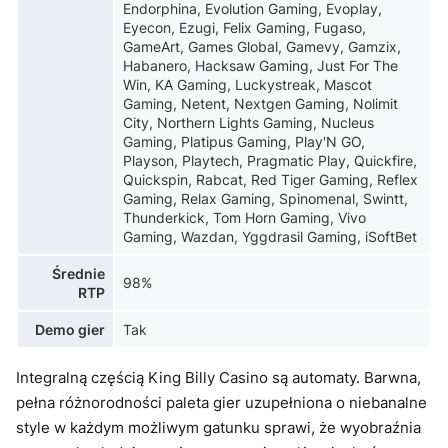
Endorphina, Evolution Gaming, Evoplay,
Eyecon, Ezugi, Felix Gaming, Fugaso,
GameArt, Games Global, Gamevy, Gamzix,
Habanero, Hacksaw Gaming, Just For The
Win, KA Gaming, Luckystreak, Mascot
Gaming, Netent, Nextgen Gaming, Nolimit
City, Northern Lights Gaming, Nucleus
Gaming, Platipus Gaming, Play'N GO,
Playson, Playtech, Pragmatic Play, Quickfire,
Quickspin, Rabcat, Red Tiger Gaming, Reflex
Gaming, Relax Gaming, Spinomenal, Swintt,
Thunderkick, Tom Horn Gaming, Vivo
Gaming, Wazdan, Yggdrasil Gaming, iSoftBet
Średnie
98%
RTP
Demo gier
Tak
Integralną częścią King Billy Casino są automaty. Barwna,
pełna różnorodności paleta gier uzupełniona o niebanalne
style w każdym możliwym gatunku sprawi, że wyobraźnia