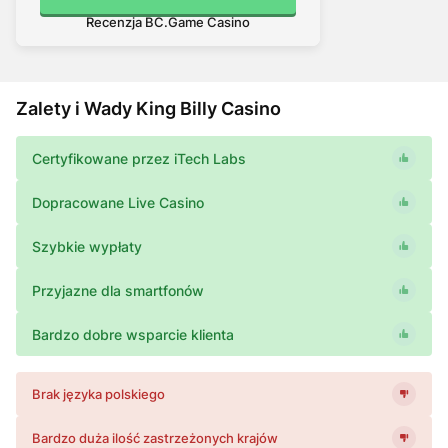
Recenzja BC.Game Casino
Zalety i Wady King Billy Casino
Certyfikowane przez iTech Labs
Dopracowane Live Casino
Szybkie wypłaty
Przyjazne dla smartfonów
Bardzo dobre wsparcie klienta
Brak języka polskiego
Bardzo duża ilość zastrzeżonych krajów