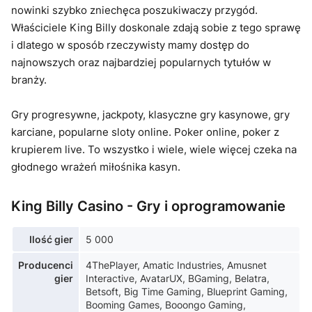
nowinki szybko zniechęca poszukiwaczy przygód.
Właściciele King Billy doskonale zdają sobie z tego sprawę
i dlatego w sposób rzeczywisty mamy dostęp do
najnowszych oraz najbardziej popularnych tytułów w
branży.
Gry progresywne, jackpoty, klasyczne gry kasynowe, gry
karciane, popularne sloty online. Poker online, poker z
krupierem live. To wszystko i wiele, wiele więcej czeka na
głodnego wrażeń miłośnika kasyn.
King Billy Casino - Gry i oprogramowanie
Ilość gier
5 000
Producenci
4ThePlayer, Amatic Industries, Amusnet
gier
Interactive, AvatarUX, BGaming, Belatra,
Betsoft, Big Time Gaming, Blueprint Gaming,
Booming Games, Booongo Gaming,