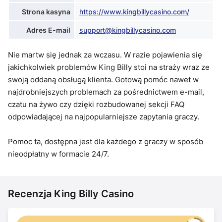
Strona kasyna
https://www.kingbillycasino.com/
Adres E-mail
support@kingbillycasino.com
Nie martw się jednak za wczasu. W razie pojawienia się
jakichkolwiek problemów King Billy stoi na straży wraz ze
swoją oddaną obsługą klienta. Gotową pomóc nawet w
najdrobniejszych problemach za pośrednictwem e-mail,
czatu na żywo czy dzięki rozbudowanej sekcji FAQ
odpowiadającej na najpopularniejsze zapytania graczy.
Pomoc ta, dostępna jest dla każdego z graczy w sposób
nieodpłatny w formacie 24/7.
Recenzja King Billy Casino