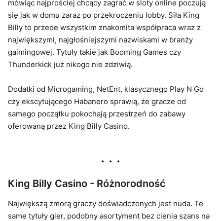
mówiąc najprościej chcący zagrać w sloty online poczują
się jak w domu zaraz po przekroczeniu lobby. Siła King
Billy to przede wszystkim znakomita współpraca wraz z
największymi, najgłośniejszymi nazwiskami w branży
gaimingowej. Tytuły takie jak Booming Games czy
Thunderkick już nikogo nie zdziwią.
Dodatki od Microgaming, NetEnt, klasycznego Play N Go
czy ekscytującego Habanero sprawią, że gracze od
samego początku pokochają przestrzeń do zabawy
oferowaną przez King Billy Casino.
. . .
King Billy Casino - Różnorodność
Największą zmorą graczy doświadczonych jest nuda. Te
same tytuły gier, podobny asortyment bez cienia szans na