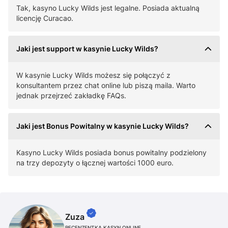
Tak, kasyno Lucky Wilds jest legalne. Posiada aktualną
licencję Curacao.
Jaki jest support w kasynie Lucky Wilds?
W kasynie Lucky Wilds możesz się połączyć z
konsultantem przez chat online lub piszą maila. Warto
jednak przejrzeć zakładkę FAQs.
Jaki jest Bonus Powitalny w kasynie Lucky Wilds?
Kasyno Lucky Wilds posiada bonus powitalny podzielony
na trzy depozyty o łącznej wartości 1000 euro.
Zuza
RECENZENTKA KASYN ONLINE