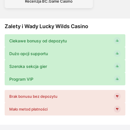
Recenzja BC.Game Casino
Zalety i Wady Lucky Wilds Casino
Ciekawe bonusy od depozytu
Dużo opcji supportu
Szeroka sekcja gier
Program VIP
Brak bonusu bez depozytu
Mało metod płatności