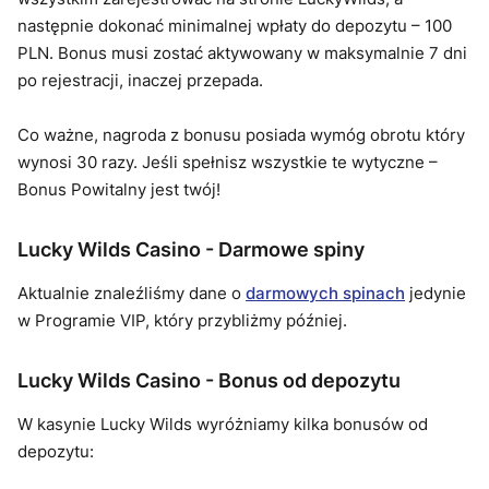
następnie dokonać minimalnej wpłaty do depozytu – 100
PLN. Bonus musi zostać aktywowany w maksymalnie 7 dni
po rejestracji, inaczej przepada.
Co ważne, nagroda z bonusu posiada wymóg obrotu który
wynosi 30 razy. Jeśli spełnisz wszystkie te wytyczne –
Bonus Powitalny jest twój!
Lucky Wilds Casino - Darmowe spiny
Aktualnie znaleźliśmy dane o
darmowych spinach
jedynie
w Programie VIP, który przybliżmy później.
Lucky Wilds Casino - Bonus od depozytu
W kasynie Lucky Wilds wyróżniamy kilka bonusów od
depozytu: