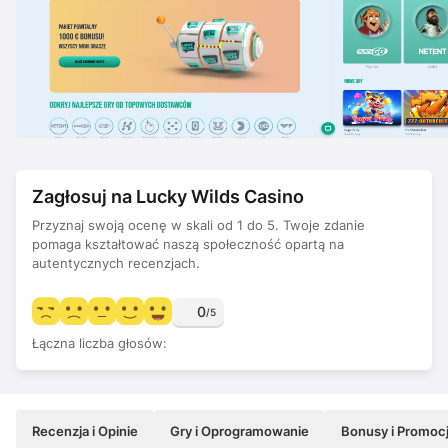
Zagłosuj na Lucky Wilds Casino
Przyznaj swoją ocenę w skali od 1 do 5. Twoje zdanie
pomaga kształtować naszą społeczność opartą na
autentycznych recenzjach.
0
/5
Łączna liczba głosów:
Recenzja i Opinie
Gry i Oprogramowanie
Bonusy i Promoc