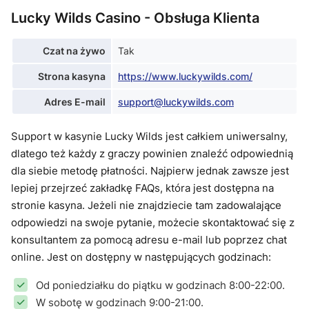
Lucky Wilds Casino - Obsługa Klienta
Czat na żywo
Tak
Strona kasyna
https://www.luckywilds.com/
Adres E-mail
support@luckywilds.com
Support w kasynie Lucky Wilds jest całkiem uniwersalny,
dlatego też każdy z graczy powinien znaleźć odpowiednią
dla siebie metodę płatności. Najpierw jednak zawsze jest
lepiej przejrzeć zakładkę FAQs, która jest dostępna na
stronie kasyna. Jeżeli nie znajdziecie tam zadowalające
odpowiedzi na swoje pytanie, możecie skontaktować się z
konsultantem za pomocą adresu e-mail lub poprzez chat
online. Jest on dostępny w następujących godzinach:
Od poniedziałku do piątku w godzinach 8:00-22:00.
W sobotę w godzinach 9:00-21:00.