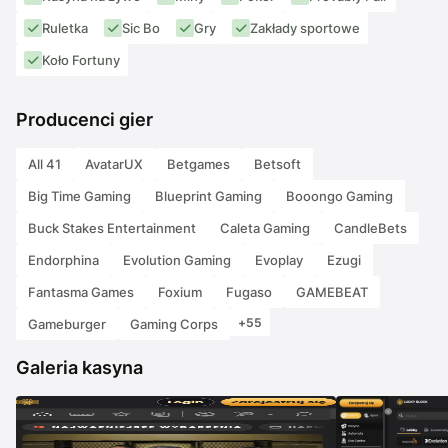
Ruletka
Sic Bo
Gry
Zakłady sportowe
Koło Fortuny
Producenci gier
All 41
AvatarUX
Betgames
Betsoft
Big Time Gaming
Blueprint Gaming
Booongo Gaming
Buck Stakes Entertainment
Caleta Gaming
CandleBets
Endorphina
Evolution Gaming
Evoplay
Ezugi
Fantasma Games
Foxium
Fugaso
GAMEBEAT
+55
Gameburger
Gaming Corps
Galeria kasyna