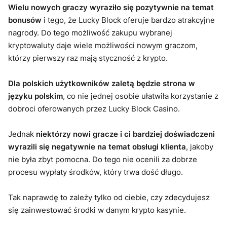
Wielu nowych graczy wyraziło się pozytywnie na temat
bonusów
i tego, że Lucky Block oferuje bardzo atrakcyjne
nagrody. Do tego możliwość zakupu wybranej
kryptowaluty daje wiele możliwości nowym graczom,
którzy pierwszy raz mają styczność z krypto.
Dla polskich użytkowników zaletą będzie strona w
języku polskim
, co nie jednej osobie ułatwiła korzystanie z
dobroci oferowanych przez Lucky Block Casino.
Jednak
niektórzy nowi gracze i ci bardziej doświadczeni
wyrazili się negatywnie na temat obsługi klienta
, jakoby
nie była zbyt pomocna. Do tego nie ocenili za dobrze
procesu wypłaty środków, który trwa dość długo.
Tak naprawdę to zależy tylko od ciebie, czy zdecydujesz
się zainwestować środki w danym krypto kasynie.