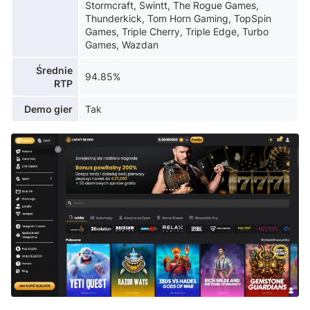
Stormcraft, Swintt, The Rogue Games,
Thunderkick, Tom Horn Gaming, TopSpin
Games, Triple Cherry, Triple Edge, Turbo
Games, Wazdan
Średnie
94.85%
RTP
Demo gier
Tak