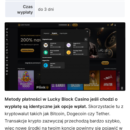
Czas
do 3 dni
wypłaty
Metody płatności w Lucky Block Casino jeśli chodzi o
wypłatę są identyczne jak opcje wpłat.
Skorzystacie tu z
kryptowalut takich jak Bitcoin, Dogecoin czy Tether.
Transakcje krypto zazwyczaj przechodzą bardzo szybko,
więc nowe środki na twoim koncie powinny się pojawić w