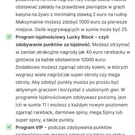
obstawiać zakłady na prawdziwe pieniądze w grach
kasyna na żywo z minimalną stawką 2 euro na rudnę.
Maksymalnie możesz zdobyć 1000 euro za pierwsze
miejsce. Osób wygrywających w sumie może być 25.
Program lojalnościowy Lucky Block – czyli
zdobywanie punktów za lojalność.
Możesz otrzymać
w zamian atrakcyjne nagrody jak 40 euro rarebacku w
gotówce za każde obstawione 10000 euro.
Dodatkowo możesz zgarnąć obroty kołem, w których
wygrasz wiele nagród jak super obroty czy mega
obroty. Aby zdobyć punkty musisz po prostu być
aktywnym graczem i korzystać z ulubionych gier. W
programie lojalnościowym zdobywasz poziomy, jest
ich w sumie 11 i możesz z każdym nowym poziomem
zgarnąć rareback, darmowe spiny, mega Spiny lub
super spiny, a także punkty.
Program VIP
– podczas zdobywania punktów
lojalnościowych możesz załapać się także na status