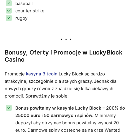
baseball
counter strike
rugby
. . .
Bonusy, Oferty i Promocje w LuckyBlock
Casino
Promocje
kasyna Bitcoin
Lucky Block są bardzo
atrakcyjne, szczególnie dla stałych graczy. Jednak dla
nowych graczy również znajdzie się kilka ciekawych
promocji. Sprawdźmy je sobie:
Bonus powitalny w kasynie Lucky Block – 200% do
25000 euro i 50 darmowych spinów.
Minimalny
depozyt aby otrzymać bonus powitalny wynosi 20
euro. Darmowe spiny dostępne są na grze Wanted