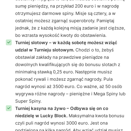
sumę pieniędzy, na przykład 200 euro i w nagrodę
otrzymujesz darmowe spiny. Misje są cztery, a w
ostatniej możesz zgarnąć superobroty. Pamiętaj
jednak, że z każdą kolejną misją zadanie jest cięższe,
bo wzrasta wysokość kwoty do obstawienia.
Turniej slotowy
– w każdą sobotę możesz wziąć
udział w Turnieju slotowym.
Chodzi o to, żebyś
obstawiał zakłady na prawdziwe pieniądze na
dowolnych kwalifikujących się do bonusu slotach z
minimalną stawką 0,25 euro. Następnie musisz
pokonać rywali i możesz zgarnąć nagrody. Pula
nagród wynosi aż 3500 euro. Co ważne, aż 50 osób
wygrywa różne nagrody – pieniężne i Mega Spiny lub
Super Spiny.
Turniej kasyna na żywo – Odbywa się on co
niedzielę w Lucky Block.
Maksymalna kwota bonusu
czyli puli nagród wynosi 3000 euro. Jest ona
podzielona na kilka nagród. Aby wziąć udział musisz