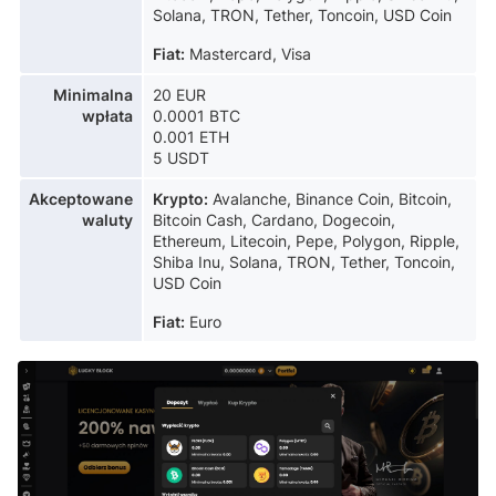
Solana, TRON, Tether, Toncoin, USD Coin
Fiat:
Mastercard, Visa
Minimalna
20 EUR
wpłata
0.0001 BTC
0.001 ETH
5 USDT
Akceptowane
Krypto:
Avalanche, Binance Coin, Bitcoin,
waluty
Bitcoin Cash, Cardano, Dogecoin,
Ethereum, Litecoin, Pepe, Polygon, Ripple,
Shiba Inu, Solana, TRON, Tether, Toncoin,
USD Coin
Fiat:
Euro