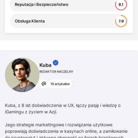
Reputacja i Bezpieczeństwo
8.1
Obsługa Klienta
7.9
Kuba
REDAKTOR NACZELNY
10 artykułów
Kuba, z 8 lat doświadczenia w UX, łączy pasję i wiedzę o
iGamingu z życiem w Azji.
Jego strategie marketingowe i rozwiązania użytkowe
poprawiają doświadczenia w kasynach online, a zamiłowanie
do kryptowalut i aktywna obecność na forach branżowych