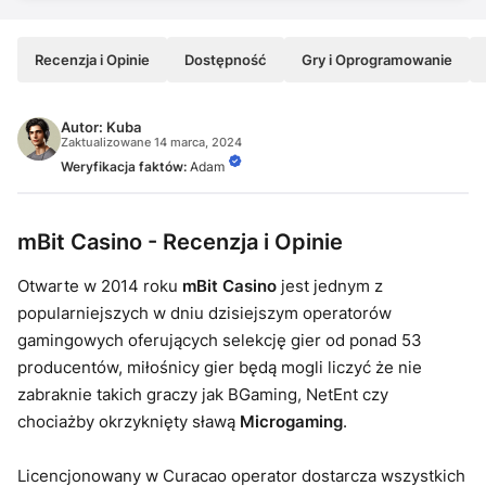
Recenzja i Opinie
Dostępność
Gry i Oprogramowanie
Autor: Kuba
Zaktualizowane 14 marca, 2024
Weryfikacja faktów:
Adam
mBit Casino - Recenzja i Opinie
Otwarte w 2014 roku
mBit Casino
jest jednym z
popularniejszych w dniu dzisiejszym operatorów
gamingowych oferujących selekcję gier od ponad 53
producentów, miłośnicy gier będą mogli liczyć że nie
zabraknie takich graczy jak BGaming, NetEnt czy
chociażby okrzyknięty sławą
Microgaming
.
Licencjonowany w Curacao operator dostarcza wszystkich