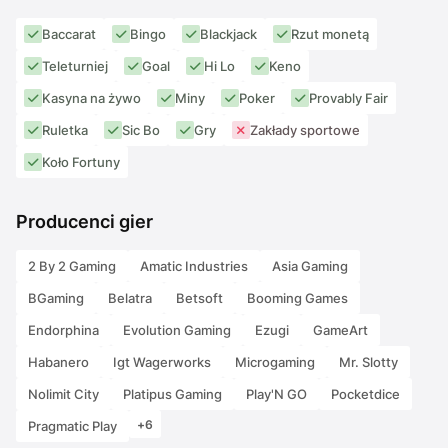
Baccarat
Bingo
Blackjack
Rzut monetą
Teleturniej
Goal
Hi Lo
Keno
Kasyna na żywo
Miny
Poker
Provably Fair
Ruletka
Sic Bo
Gry
Zakłady sportowe
Koło Fortuny
Producenci gier
2 By 2 Gaming
Amatic Industries
Asia Gaming
BGaming
Belatra
Betsoft
Booming Games
Endorphina
Evolution Gaming
Ezugi
GameArt
Habanero
Igt Wagerworks
Microgaming
Mr. Slotty
Nolimit City
Platipus Gaming
Play'N GO
Pocketdice
+6
Pragmatic Play