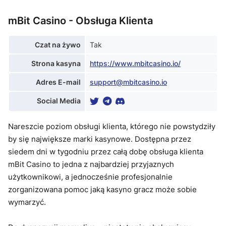
mBit Casino - Obsługa Klienta
Czat na żywo
Tak
Strona kasyna
https://www.mbitcasino.io/
Adres E-mail
support@mbitcasino.io
Social Media
Nareszcie poziom obsługi klienta, którego nie powstydziły
by się największe marki kasynowe. Dostępna przez
siedem dni w tygodniu przez całą dobę obsługa klienta
mBit Casino to jedna z najbardziej przyjaznych
użytkownikowi, a jednocześnie profesjonalnie
zorganizowana pomoc jaką kasyno gracz może sobie
wymarzyć.