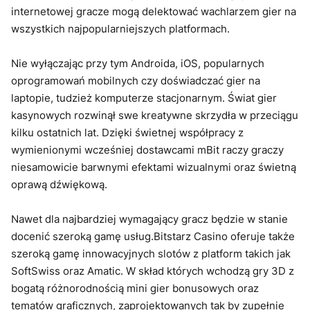
internetowej gracze mogą delektować wachlarzem gier na
wszystkich najpopularniejszych platformach.
Nie wyłączając przy tym Androida, iOS, popularnych
oprogramowań mobilnych czy doświadczać gier na
laptopie, tudzież komputerze stacjonarnym. Świat gier
kasynowych rozwinął swe kreatywne skrzydła w przeciągu
kilku ostatnich lat. Dzięki świetnej współpracy z
wymienionymi wcześniej dostawcami mBit raczy graczy
niesamowicie barwnymi efektami wizualnymi oraz świetną
oprawą dźwiękową.
Nawet dla najbardziej wymagający gracz będzie w stanie
docenić szeroką gamę usług.Bitstarz Casino oferuje także
szeroką gamę innowacyjnych slotów z platform takich jak
SoftSwiss oraz Amatic. W skład których wchodzą gry 3D z
bogatą różnorodnością mini gier bonusowych oraz
tematów graficznych, zaprojektowanych tak by zupełnie