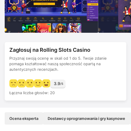
Zagłosuj na Rolling Slots Casino
Przyznaj swoją ocenę w skali od 1 do 5. Twoje zdanie
pomaga kształtować naszą społeczność opartą na
autentycznych recenzjach.
3.9
/5
Łączna liczba głosów: 20
Ocena eksperta
Dostawcy oprogramowania i gry kasynowe