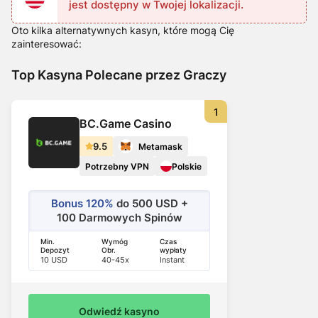
jest dostępny w Twojej lokalizacji.
Oto kilka alternatywnych kasyn, które mogą Cię
zainteresować:
Top Kasyna Polecane przez Graczy
1
BC.Game Casino
9.5
Metamask
Potrzebny VPN
Polskie
Bonus 120%
do 500 USD +
100 Darmowych Spinów
Min.
Wymóg
Czas
Depozyt
Obr.
wypłaty
10 USD
40-45x
Instant
Odwiedź kasyno