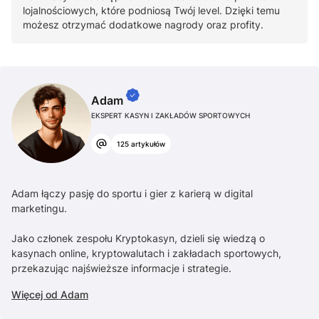
lojalnościowych, które podniosą Twój level. Dzięki temu
możesz otrzymać dodatkowe nagrody oraz profity.
Adam
EKSPERT KASYN I ZAKŁADÓW SPORTOWYCH
125 artykułów
Adam łączy pasję do sportu i gier z karierą w digital
marketingu.
Jako członek zespołu Kryptokasyn, dzieli się wiedzą o
kasynach online, kryptowalutach i zakładach sportowych,
przekazując najświeższe informacje i strategie.
Więcej od Adam