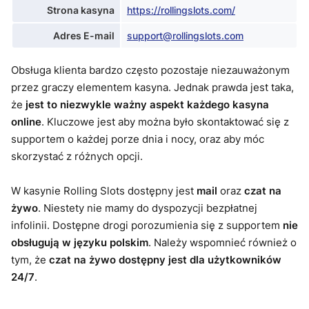
Strona kasyna
https://rollingslots.com/
Adres E-mail
support@rollingslots.com
Obsługa klienta bardzo często pozostaje niezauważonym
przez graczy elementem kasyna. Jednak prawda jest taka,
że
jest to niezwykle ważny aspekt każdego kasyna
online
. Kluczowe jest aby można było skontaktować się z
supportem o każdej porze dnia i nocy, oraz aby móc
skorzystać z różnych opcji.
W kasynie Rolling Slots dostępny jest
mail
oraz
czat na
żywo
. Niestety nie mamy do dyspozycji bezpłatnej
infolinii. Dostępne drogi porozumienia się z supportem
nie
obsługują w języku polskim
. Należy wspomnieć również o
tym, że
czat na żywo dostępny jest dla użytkowników
24/7
.