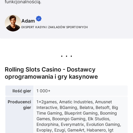
funkcjonalnością.
Adam
EKSPERT KASYN I ZAKŁADÓW SPORTOWYCH
. . .
Rolling Slots Casino - Dostawcy
oprogramowania i gry kasynowe
Ilość gier
1 000+
Producenci
1x2games, Amatic Industries, Amusnet
gier
Interactive, BGaming, Belatra, Betsoft, Big
Time Gaming, Blueprint Gaming, Booming
Games, Booongo Gaming, Elk Studios,
Endorphina, Everymatrix, Evolution Gaming,
Evoplay, Ezugi, GameArt, Habanero, Igt