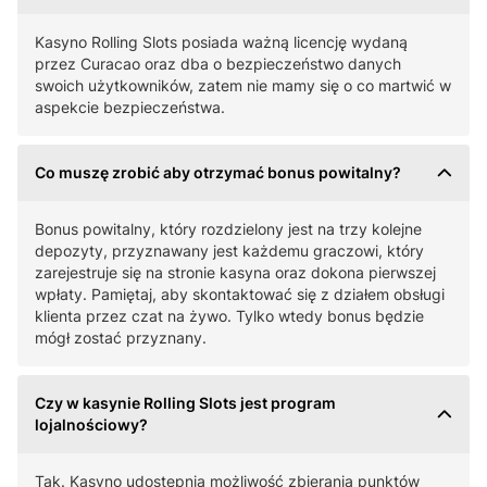
Kasyno Rolling Slots posiada ważną licencję wydaną
przez Curacao oraz dba o bezpieczeństwo danych
swoich użytkowników, zatem nie mamy się o co martwić w
aspekcie bezpieczeństwa.
Co muszę zrobić aby otrzymać bonus powitalny?
Bonus powitalny, który rozdzielony jest na trzy kolejne
depozyty, przyznawany jest każdemu graczowi, który
zarejestruje się na stronie kasyna oraz dokona pierwszej
wpłaty. Pamiętaj, aby skontaktować się z działem obsługi
klienta przez czat na żywo. Tylko wtedy bonus będzie
mógł zostać przyznany.
Czy w kasynie Rolling Slots jest program
lojalnościowy?
Tak. Kasyno udostępnia możliwość zbierania punktów