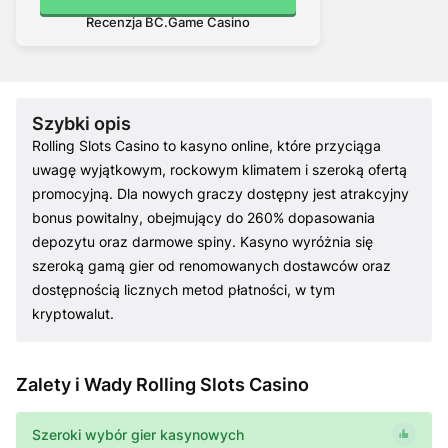
Recenzja BC.Game Casino
Szybki opis
Rolling Slots Casino to kasyno online, które przyciąga
uwagę wyjątkowym, rockowym klimatem i szeroką ofertą
promocyjną. Dla nowych graczy dostępny jest atrakcyjny
bonus powitalny, obejmujący do 260% dopasowania
depozytu oraz darmowe spiny. Kasyno wyróżnia się
szeroką gamą gier od renomowanych dostawców oraz
dostępnością licznych metod płatności, w tym
kryptowalut.
Zalety i Wady Rolling Slots Casino
Szeroki wybór gier kasynowych