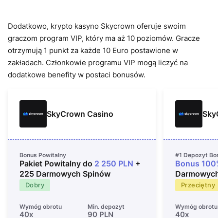
Dodatkowo, krypto kasyno Skycrown oferuje swoim
graczom program VIP, który ma aż 10 poziomów. Gracze
otrzymują 1 punkt za każde 10 Euro postawione w
zakładach. Członkowie programu VIP mogą liczyć na
dodatkowe benefity w postaci bonusów.
SkyCrown Casino
Sky
Bonus Powitalny
#1 Depozyt Bo
Pakiet Powitalny do
2 250 PLN
+
Bonus 10
225 Darmowych Spinów
Darmowych
Dobry
Przeciętny
Wymóg obrotu
Min. depozyt
Wymóg obrotu
40x
90 PLN
40x