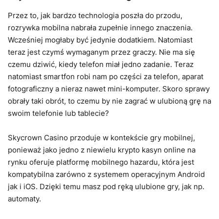
Przez to, jak bardzo technologia poszła do przodu,
rozrywka mobilna nabrała zupełnie innego znaczenia.
Wcześniej mogłaby być jedynie dodatkiem. Natomiast
teraz jest czymś wymaganym przez graczy. Nie ma się
czemu dziwić, kiedy telefon miał jedno zadanie. Teraz
natomiast smartfon robi nam po części za telefon, aparat
fotograficzny a nieraz nawet mini-komputer. Skoro sprawy
obrały taki obrót, to czemu by nie zagrać w ulubioną grę na
swoim telefonie lub tablecie?
Skycrown Casino przoduje w kontekście gry mobilnej,
ponieważ jako jedno z niewielu krypto kasyn online na
rynku oferuje platformę mobilnego hazardu, która jest
kompatybilna zarówno z systemem operacyjnym Android
jak i iOS. Dzięki temu masz pod ręką ulubione gry, jak np.
automaty.