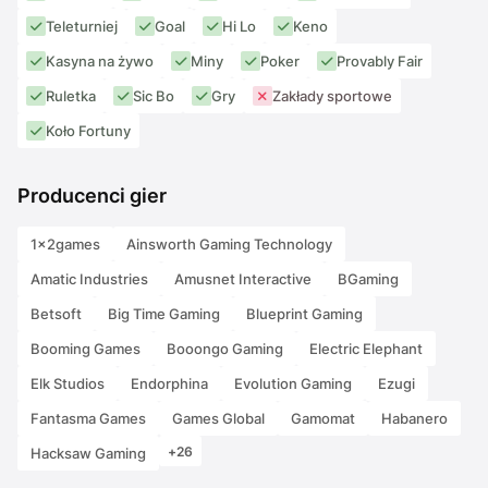
Teleturniej
Goal
Hi Lo
Keno
Kasyna na żywo
Miny
Poker
Provably Fair
Ruletka
Sic Bo
Gry
Zakłady sportowe
Koło Fortuny
Producenci gier
1x2games
Ainsworth Gaming Technology
Amatic Industries
Amusnet Interactive
BGaming
Betsoft
Big Time Gaming
Blueprint Gaming
Booming Games
Booongo Gaming
Electric Elephant
Elk Studios
Endorphina
Evolution Gaming
Ezugi
Fantasma Games
Games Global
Gamomat
Habanero
+26
Hacksaw Gaming