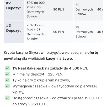
#2
50% do 900
50
PLN + 50
Depozyt
90 PLN
Darmowych
40 raz
Darmowych
Spinów
Spinów
#3
75% do 900
75
PLN + 75
Depozyt
90 PLN
Darmowych
40 raz
Darmowych
Spinów
Spinów
Krypto kasyno Skycrown przygotowało specjalną
ofertę
powitalną
dla wielbicieli
kasyn na żywo
:
1% Real Rakeback
na zakłady
do 4 500 PLN
,
Minimalny depozyt – 225 PLN,
Tylko na gry z krupierem na żywo,
Wymagania czasowe – dwa tygodnie od pierwszej
wpłaty,
Dostępność czasowa – od czwartku przed 19:00 UTC
do środy 23:59 UTC.