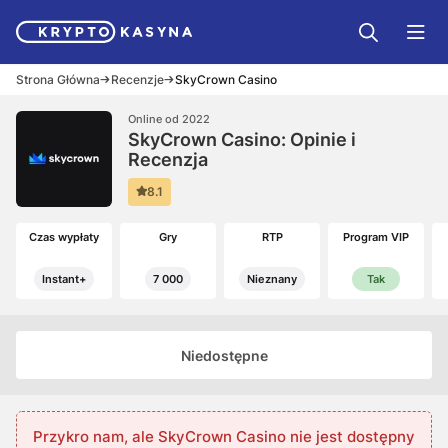
Strona Główna
Recenzje
SkyCrown Casino
Online od 2022
SkyCrown Casino: Opinie i
Recenzja
8.1
Czas wypłaty
Gry
RTP
Program VIP
Instant+
7 000
Nieznany
Tak
Niedostępne
Przykro nam, ale SkyCrown Casino nie jest dostępny