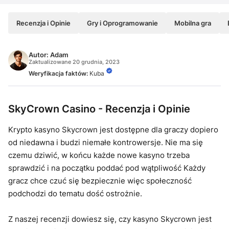
Recenzja i Opinie
Gry i Oprogramowanie
Mobilna gra
Autor: Adam
Zaktualizowane 20 grudnia, 2023
Weryfikacja faktów:
Kuba
SkyCrown Casino - Recenzja i Opinie
Krypto kasyno Skycrown jest dostępne dla graczy dopiero
od niedawna i budzi niemałe kontrowersje. Nie ma się
czemu dziwić, w końcu każde nowe kasyno trzeba
sprawdzić i na początku poddać pod wątpliwość Każdy
gracz chce czuć się bezpiecznie więc społeczność
podchodzi do tematu dość ostrożnie.
Z naszej recenzji dowiesz się, czy kasyno Skycrown jest