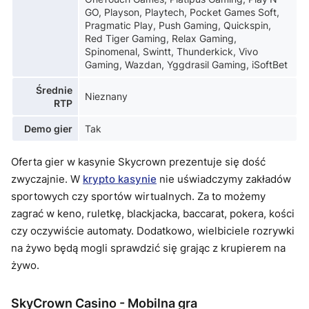
GO, Playson, Playtech, Pocket Games Soft,
Pragmatic Play, Push Gaming, Quickspin,
Red Tiger Gaming, Relax Gaming,
Spinomenal, Swintt, Thunderkick, Vivo
Gaming, Wazdan, Yggdrasil Gaming, iSoftBet
Średnie
Nieznany
RTP
Demo gier
Tak
Oferta gier w kasynie Skycrown prezentuje się dość
zwyczajnie. W
krypto kasynie
nie uświadczymy zakładów
sportowych czy sportów wirtualnych. Za to możemy
zagrać w keno, ruletkę, blackjacka, baccarat, pokera, kości
czy oczywiście automaty. Dodatkowo, wielbiciele rozrywki
na żywo będą mogli sprawdzić się grając z krupierem na
żywo.
SkyCrown Casino - Mobilna gra