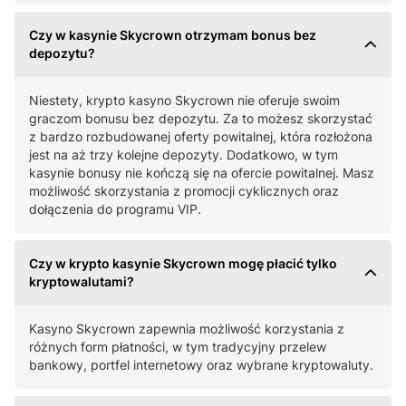
Czy w kasynie Skycrown otrzymam bonus bez
depozytu?
Niestety, krypto kasyno Skycrown nie oferuje swoim
graczom bonusu bez depozytu. Za to możesz skorzystać
z bardzo rozbudowanej oferty powitalnej, która rozłożona
jest na aż trzy kolejne depozyty. Dodatkowo, w tym
kasynie bonusy nie kończą się na ofercie powitalnej. Masz
możliwość skorzystania z promocji cyklicznych oraz
dołączenia do programu VIP.
Czy w krypto kasynie Skycrown mogę płacić tylko
kryptowalutami?
Kasyno Skycrown zapewnia możliwość korzystania z
różnych form płatności, w tym tradycyjny przelew
bankowy, portfel internetowy oraz wybrane kryptowaluty.