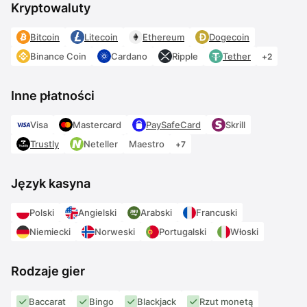
Kryptowaluty
Bitcoin
Litecoin
Ethereum
Dogecoin
Binance Coin
Cardano
Ripple
Tether
+2
Inne płatności
Visa
Mastercard
PaySafeCard
Skrill
Trustly
Neteller
Maestro
+7
Język kasyna
Polski
Angielski
Arabski
Francuski
Niemiecki
Norweski
Portugalski
Włoski
Rodzaje gier
Baccarat
Bingo
Blackjack
Rzut monetą