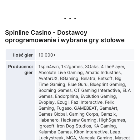
. . .
Spinline Casino - Dostawcy
oprogramowania i wybrane gry stołowe
Ilość gier
10 000+
Producenci
1spin4win, 1x2games, 3Oaks, 4ThePlayer,
gier
Absolute Live Gaming, Amatic Industries,
AvatarUX, BGaming, Belatra, Betsoft, Big
Time Gaming, Blue Guru, Blueprint Gaming,
Booming Games, CT Gaming Interactive, ELA
Games, Endorphina, Evolution Gaming,
Evoplay, Ezugi, Fazi Interactive, Felix
Gaming, Fugaso, GAMEBEAT, GameArt,
Games Global, Gaming Corps, Gamzix,
Habanero, Hacksaw Gaming, High5games,
Igrosoft, Iron Dog Studios, KA Gaming,
Kalamba Games, Kiron Interactive, Leap,
Luckystreak, MGA, Mancala Gaming, Mascot