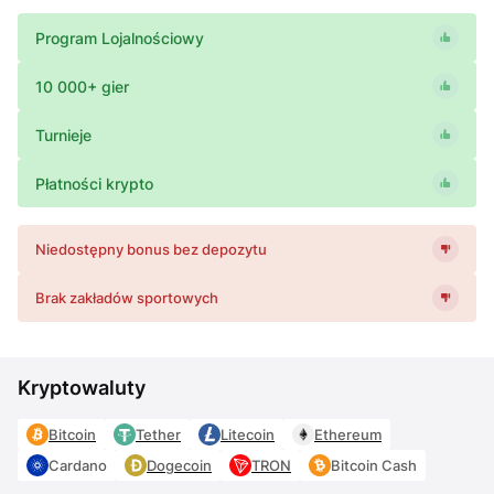
Program Lojalnościowy
10 000+ gier
Turnieje
Płatności krypto
Niedostępny bonus bez depozytu
Brak zakładów sportowych
Kryptowaluty
Bitcoin
Tether
Litecoin
Ethereum
Cardano
Dogecoin
TRON
Bitcoin Cash