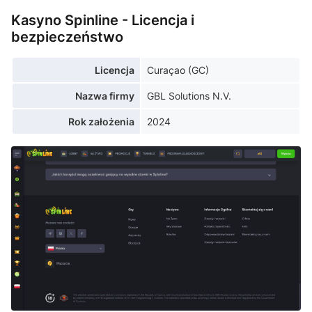
Kasyno Spinline - Licencja i
bezpieczeństwo
Licencja
Curaçao (GC)
Nazwa firmy
GBL Solutions N.V.
Rok założenia
2024