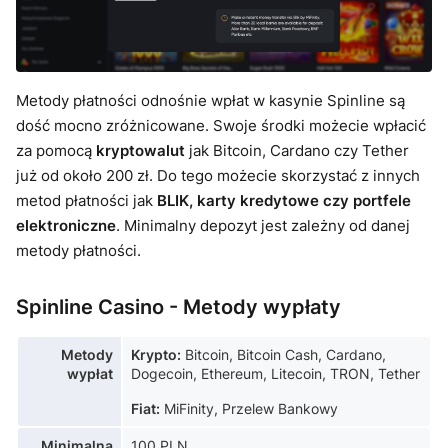
Metody płatności odnośnie wpłat w kasynie Spinline są
dość mocno zróżnicowane. Swoje środki możecie wpłacić
za pomocą
kryptowalut
jak Bitcoin, Cardano czy Tether
już od około 200 zł. Do tego możecie skorzystać z innych
metod płatności jak
BLIK, karty kredytowe czy portfele
elektroniczne
. Minimalny depozyt jest zależny od danej
metody płatności.
Spinline Casino - Metody wypłaty
Metody
Krypto:
Bitcoin, Bitcoin Cash, Cardano,
wypłat
Dogecoin, Ethereum, Litecoin, TRON, Tether
Fiat:
MiFinity, Przelew Bankowy
Minimalna
100 PLN