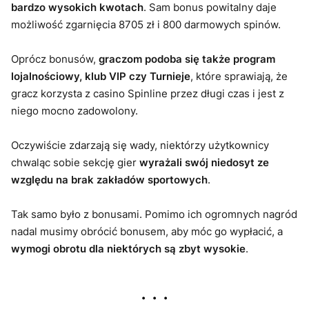
bardzo wysokich kwotach
. Sam bonus powitalny daje
możliwość zgarnięcia 8705 zł i 800 darmowych spinów.
Oprócz bonusów,
graczom podoba się także program
lojalnościowy, klub VIP czy Turnieje
, które sprawiają, że
gracz korzysta z casino Spinline przez długi czas i jest z
niego mocno zadowolony.
Oczywiście zdarzają się wady, niektórzy użytkownicy
chwaląc sobie sekcję gier
wyrażali swój niedosyt ze
względu na brak zakładów sportowych
.
Tak samo było z bonusami. Pomimo ich ogromnych nagród
nadal musimy obrócić bonusem, aby móc go wypłacić, a
wymogi obrotu dla niektórych są zbyt wysokie
.
. . .