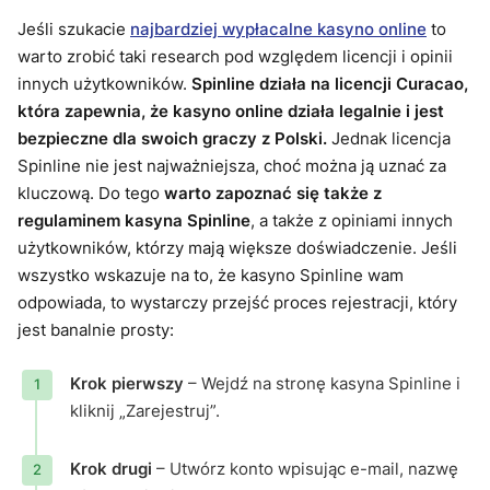
Jeśli szukacie
najbardziej wypłacalne kasyno online
to
warto zrobić taki research pod względem licencji i opinii
innych użytkowników.
Spinline działa na licencji Curacao,
która zapewnia, że kasyno online działa legalnie i jest
bezpieczne dla swoich graczy z Polski.
Jednak licencja
Spinline nie jest najważniejsza, choć można ją uznać za
kluczową. Do tego
warto zapoznać się także z
regulaminem kasyna Spinline
, a także z opiniami innych
użytkowników, którzy mają większe doświadczenie. Jeśli
wszystko wskazuje na to, że kasyno Spinline wam
odpowiada, to wystarczy przejść proces rejestracji, który
jest banalnie prosty:
Krok pierwszy
– Wejdź na stronę kasyna Spinline i
kliknij „Zarejestruj”.
Krok drugi
– Utwórz konto wpisując e-mail, nazwę