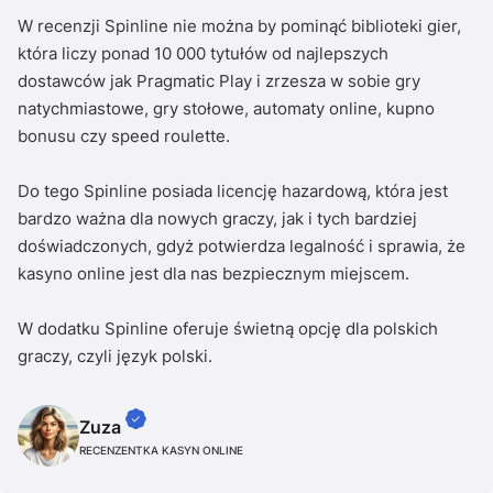
W recenzji Spinline nie można by pominąć biblioteki gier,
która liczy ponad 10 000 tytułów od najlepszych
dostawców jak Pragmatic Play i zrzesza w sobie gry
natychmiastowe, gry stołowe, automaty online, kupno
bonusu czy speed roulette.
Do tego Spinline posiada licencję hazardową, która jest
bardzo ważna dla nowych graczy, jak i tych bardziej
doświadczonych, gdyż potwierdza legalność i sprawia, że
kasyno online jest dla nas bezpiecznym miejscem.
W dodatku Spinline oferuje świetną opcję dla polskich
graczy, czyli język polski.
Zuza
RECENZENTKA KASYN ONLINE