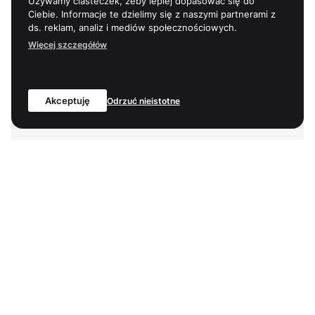
Używamy ciasteczek, żeby lepiej dopasować się do
Ciebie. Informacje te dzielimy się z naszymi partnerami z
Jakie krypto mogę wpłacić w Spinline?
ds. reklam, analiz i mediów społecznościowych.
Więcej szczegółów
Możesz wpłacić takie krypto jak Bitcoin, Bitcoin Cash,
Cardano, Tether, Ethereum czy Litecoin.
Akceptuję
Odrzuć nieistotne
Czy Spinline Casino Online wypłaca wygrane?
Tak, kasyno Spinline wypłaca wygrane.
Zuza
RECENZENTKA KASYN ONLINE
Zuza specjalizuje się w iGamingu od 2018 roku, początkowo