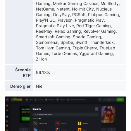
Gaming, Merkur Gaming Casinos, Mr. Slotty,
NetGame, Netent, Nolimit City, Nucleus
Gaming, OnlyPlay, PGSoft, Platipus Gaming,
Play'N GO, Playson, Pragmatic Play,
Pragmatic Play Live, Red Tiger Gaming,
ReelPlay, Relax Gaming, Revolver Gaming,
Smartsoft Gaming, Spade Gaming,
Spinomenal, Spribe, Swintt, Thunderkick,
Tom Horn Gaming, Triple Cherry, TrueLab
Games, Turbo Games, Yggdrasil Gaming,
Zillion
Średnie
96.13%
RTP
Demo gier
Nie