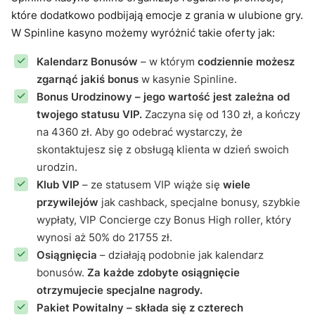
które dodatkowo podbijają emocje z grania w ulubione gry.
W Spinline kasyno możemy wyróżnić takie oferty jak:
Kalendarz Bonusów
– w którym
codziennie możesz
zgarnąć jakiś bonus
w kasynie Spinline.
Bonus Urodzinowy – jego wartość jest zależna od
twojego statusu VIP.
Zaczyna się od 130 zł, a kończy
na 4360 zł. Aby go odebrać wystarczy, że
skontaktujesz się z obsługą klienta w dzień swoich
urodzin.
Klub VIP
– ze statusem VIP wiąże się
wiele
przywilejów
jak cashback, specjalne bonusy, szybkie
wypłaty, VIP Concierge czy Bonus High roller, który
wynosi aż 50% do 21755 zł.
Osiągnięcia
– działają podobnie jak kalendarz
bonusów.
Za każde zdobyte osiągnięcie
otrzymujecie specjalne nagrody.
Pakiet Powitalny – składa się z czterech