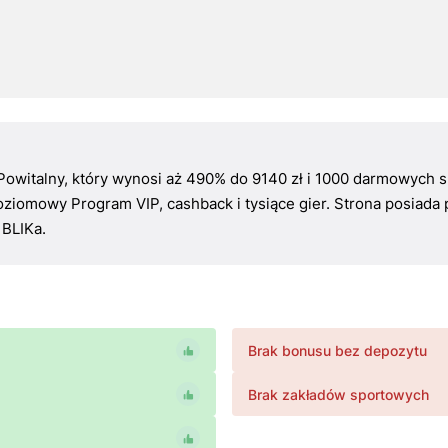
 Powitalny, który wynosi aż 490% do 9140 zł i 1000 darmowych 
poziomowy Program VIP, cashback i tysiące gier. Strona posiada
 BLIKa.
Brak bonusu bez depozytu
Brak zakładów sportowych