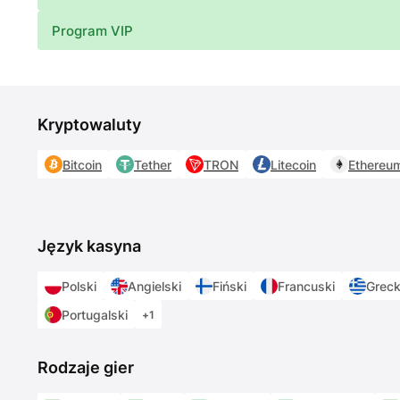
Program VIP
Kryptowaluty
Bitcoin
Tether
TRON
Litecoin
Ethereu
Język kasyna
Polski
Angielski
Fiński
Francuski
Greck
Portugalski
+1
Rodzaje gier