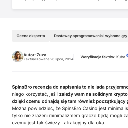
Ocena eksperta
Dostawcy oprogramowania i wybrane gry
Autor: Zuza
Weryfikacja faktów:
Kuba
Zaktualizowane 26 lipca, 2024
SpinsBro recenzja do napisania to nie lada przyjemn
niego korzystać, jeśli
zależy wam na solidnym krypto
dzięki czemu odnajdą się tam również początkujący 
Można powiedzieć, że SpinsBro Casino jest minimalist
tylko nie zrażeni minimalizmem gracze będą mogli za
czemu jest tak świeży i atrakcyjny dla oka.