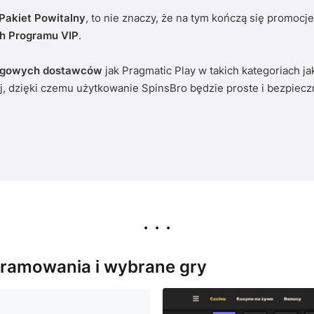
Pakiet Powitalny
, to nie znaczy, że na tym kończą się promoc
ch Programu VIP
.
flagowych dostawców
jak Pragmatic Play w takich kategoriach ja
j, dzięki czemu użytkowanie SpinsBro będzie proste i bezpiecz
. . .
gramowania i wybrane gry