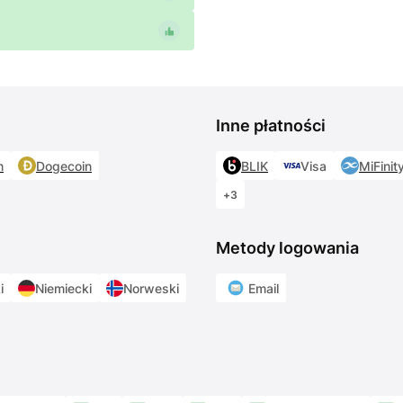
Inne płatności
m
Dogecoin
BLIK
Visa
MiFinit
+3
Metody logowania
i
Niemiecki
Norweski
Email