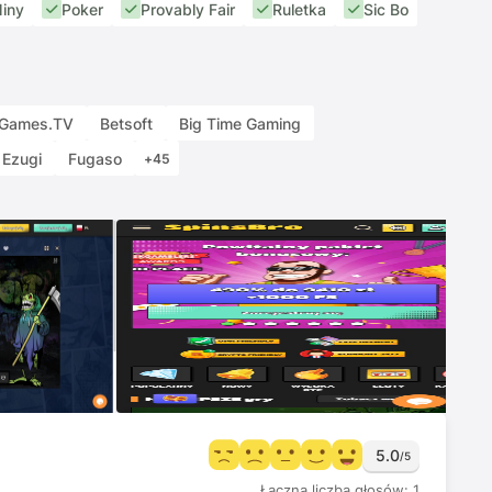
iny
Poker
Provably Fair
Ruletka
Sic Bo
tGames.TV
Betsoft
Big Time Gaming
Ezugi
Fugaso
+45
5.0
/5
Łączna liczba głosów: 1