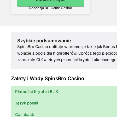
Recenzja BC.Game Casino
Szybkie podsumowanie
SpinsBro Casino obfituje w promocje takie jak Bonus
wpłacie z opcją dla highrollerów. Oprócz tego pięcio
zabraknie Ci świetnych płatności krypto i ukochanego
Zalety i Wady SpinsBro Casino
Płatności Krypto i BLIK
Język polski
Cashback