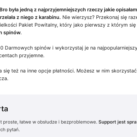
Bro była jedną z najprzyjemniejszych rzeczy jakie opisała
zelała z niego z karabinu.
Nie wierzysz? Przekonaj się ra
lkości Pakiet Powitalny, który jako pierwszy z którym si
h spinów
.
50 Darmowych spinów i wykorzystaj je na najpopularniejs
centach przyjemne.
się też na inne opcje płatności. Możesz w nim skorzystać 
cza.
rta
est proste, łatwe w obsłudze i bezproblemowe.
Support jest spr
ch pytań.