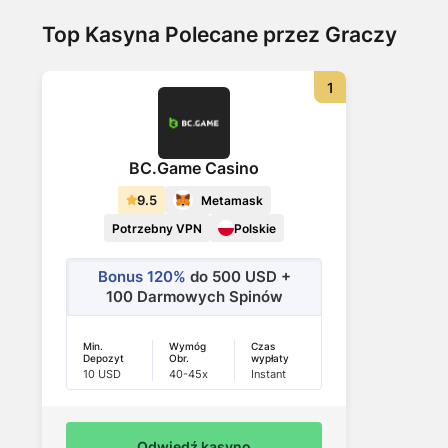
Top Kasyna Polecane przez Graczy
1
BC.Game Casino
9.5
Metamask
Potrzebny VPN
Polskie
Bonus 120%
do 500 USD +
100 Darmowych Spinów
Min.
Wymóg
Czas
Depozyt
Obr.
wypłaty
10 USD
40-45x
Instant
Odwiedź kasyno