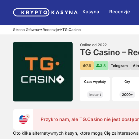
Kasyna
Recenzje
Strona Główna
Recenzje
TG.Casino
Online od 2022
TG Casino – Re
7.5
3.8
Telegram
Air
Czas wypłaty
Gry
Instant
2000+
Przykro nam, ale TG.Casino nie jest dostępn
Oto kilka alternatywnych kasyn, które mogą Cię zainteresowa