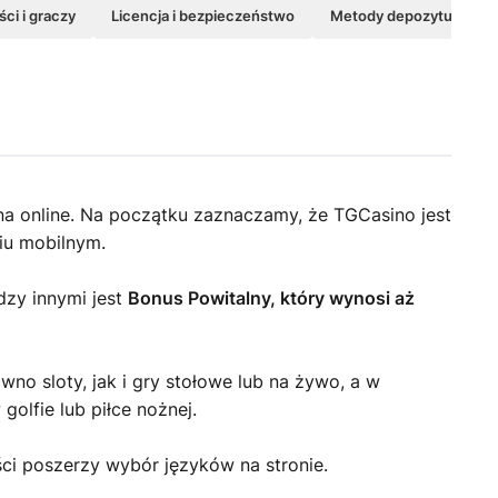
ci i graczy
Licencja i bezpieczeństwo
Metody depozytu
M
syna online. Na początku zaznaczamy, że TGCasino jest
iu mobilnym.
dzy innymi jest
Bonus Powitalny, który wynosi aż
wno sloty, jak i gry stołowe lub na żywo, a w
olfie lub piłce nożnej.
ści poszerzy wybór języków na stronie.