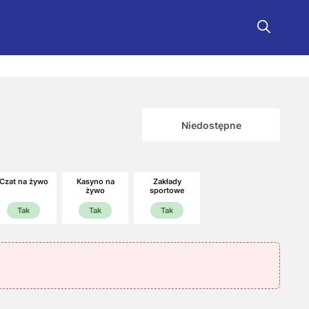
Niedostępne
Czat na żywo
Kasyno na
Zakłady
żywo
sportowe
Tak
Tak
Tak