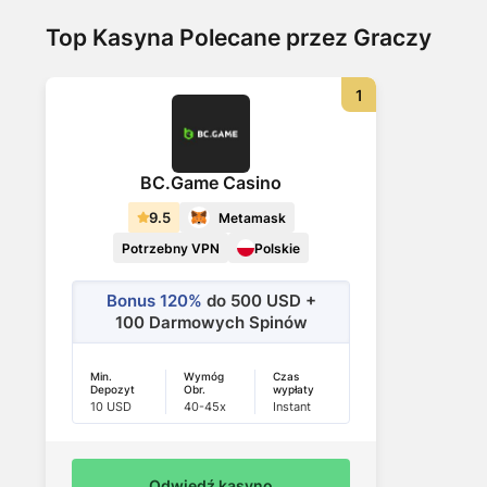
Top Kasyna Polecane przez Graczy
1
BC.Game Casino
9.5
Metamask
Potrzebny VPN
Polskie
Bonus 120%
do 500 USD +
100 Darmowych Spinów
Min.
Wymóg
Czas
Depozyt
Obr.
wypłaty
10 USD
40-45x
Instant
Odwiedź kasyno