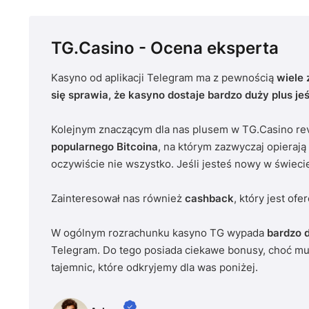
TG.Casino - Ocena eksperta
Kasyno od aplikacji Telegram ma z pewnością
wiele 
się sprawia, że kasyno dostaje bardzo duży plus je
Kolejnym znaczącym dla nas plusem w TG.Casino revi
popularnego Bitcoina
, na którym zazwyczaj opierają
oczywiście nie wszystko. Jeśli jesteś nowy w świeci
Zainteresował nas również
cashback
, który jest o
W ogólnym rozrachunku kasyno TG wypada
bardzo 
Telegram. Do tego posiada ciekawe bonusy, choć musz
tajemnic, które odkryjemy dla was poniżej.