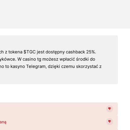
ch z tokena $TGC jest dostępny cashback 25%.
oszykówce. W casino tg możesz wpłacić środki do
no to kasyno Telegram, dzięki czemu skorzystać z
aną