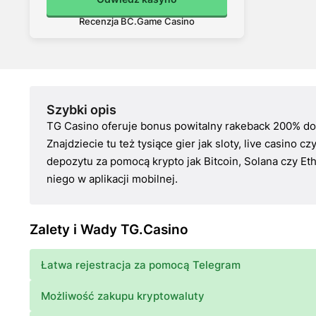
Recenzja BC.Game Casino
Szybki opis
TG Casino oferuje bonus powitalny rakeback 200% do
Znajdziecie tu też tysiące gier jak sloty, live casino
depozytu za pomocą krypto jak Bitcoin, Solana czy Et
niego w aplikacji mobilnej.
Zalety i Wady TG.Casino
Łatwa rejestracja za pomocą Telegram
Możliwość zakupu kryptowaluty