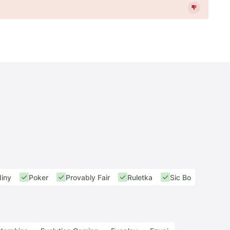
iny
Poker
Provably Fair
Ruletka
Sic Bo