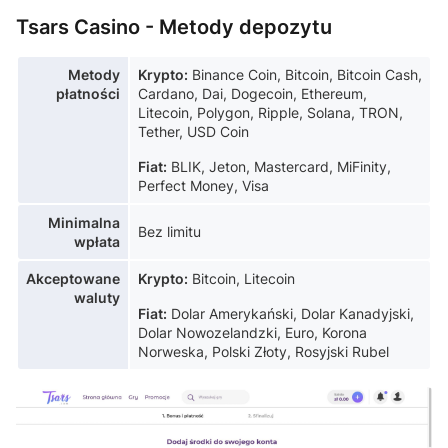
Tsars Casino - Metody depozytu
Metody
Krypto:
Binance Coin, Bitcoin, Bitcoin Cash,
płatności
Cardano, Dai, Dogecoin, Ethereum,
Litecoin, Polygon, Ripple, Solana, TRON,
Tether, USD Coin
Fiat:
BLIK, Jeton, Mastercard, MiFinity,
Perfect Money, Visa
Minimalna
Bez limitu
wpłata
Akceptowane
Krypto:
Bitcoin, Litecoin
waluty
Fiat:
Dolar Amerykański, Dolar Kanadyjski,
Dolar Nowozelandzki, Euro, Korona
Norweska, Polski Złoty, Rosyjski Rubel