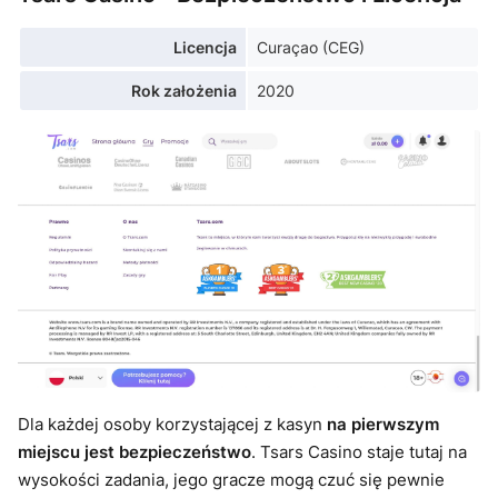
Licencja
Curaçao (CEG)
Rok założenia
2020
Dla każdej osoby korzystającej z kasyn
na pierwszym
miejscu jest bezpieczeństwo
. Tsars Casino staje tutaj na
wysokości zadania, jego gracze mogą czuć się pewnie