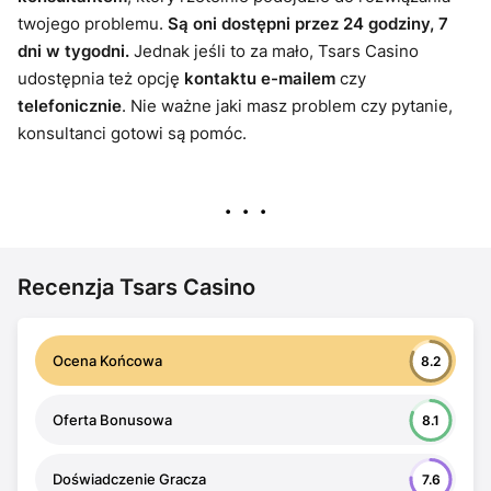
twojego problemu.
Są oni dostępni przez 24 godziny, 7
dni w tygodni.
Jednak jeśli to za mało, Tsars Casino
udostępnia też opcję
kontaktu e-mailem
czy
telefonicznie
. Nie ważne jaki masz problem czy pytanie,
konsultanci gotowi są pomóc.
. . .
Recenzja Tsars Casino
Ocena Końcowa
8.2
Oferta Bonusowa
8.1
Doświadczenie Gracza
7.6