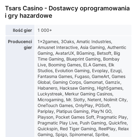
Tsars Casino - Dostawcy oprogramowania
i gry hazardowe
Ilość gier
1 000+
Producenci
1x2games, 3Oaks, Amatic Industries,
gier
Amusnet Interactive, Asia Gaming, Authentic
Gaming, AvatarUX, BGaming, Betsoft, Big
Time Gaming, Blueprint Gaming, Bombay
Live, Booming Games, ELA Games, Elk
Studios, Evolution Gaming, Evoplay, Ezugi,
Fantasma Games, Fugaso, GameArt, Games
Global, Gaming Corps, Gamomat, Gamzix,
Habanero, Hacksaw Gaming, High5games,
Luckystreak, Merkur Gaming Casinos,
Microgaming, Mr. Slotty, Netent, Nolimit City,
OneTouch Games, OnlyPlay, PGSoft,
Pariplay, Platipus Gaming, Play'N GO,
Playson, Pocket Games Soft, Pragmatic Play,
Pragmatic Play Live, Push Gaming, Quickfire,
Quickspin, Red Tiger Gaming, ReelPlay, Relax
Gaming, Spigo, Spinomenal, Spribe,