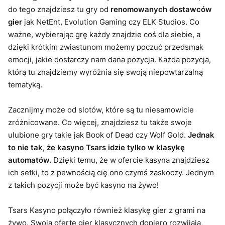
do tego znajdziesz tu gry od
renomowanych dostawców
gier
jak NetEnt, Evolution Gaming czy ELK Studios. Co
ważne, wybierając grę każdy znajdzie coś dla siebie, a
dzięki krótkim zwiastunom możemy poczuć przedsmak
emocji, jakie dostarczy nam dana pozycja. Każda pozycja,
którą tu znajdziemy wyróżnia się swoją niepowtarzalną
tematyką.
Zacznijmy może od slotów, które są tu niesamowicie
zróżnicowane. Co więcej, znajdziesz tu także swoje
ulubione gry takie jak Book of Dead czy Wolf Gold.
Jednak
to nie tak, że kasyno Tsars idzie tylko w klasykę
automatów.
Dzięki temu, że w ofercie kasyna znajdziesz
ich setki, to z pewnością cię ono czymś zaskoczy. Jednym
z takich pozycji może być kasyno na żywo!
Tsars Kasyno połączyło również klasykę gier z grami na
żywo. Swoją ofertę gier klasycznych dopiero rozwijają,