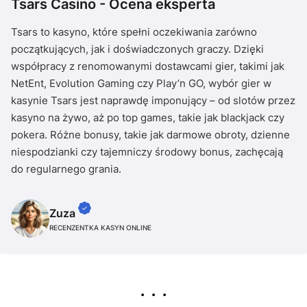
Tsars Casino - Ocena eksperta
Tsars to kasyno, które spełni oczekiwania zarówno
początkujących, jak i doświadczonych graczy. Dzięki
współpracy z renomowanymi dostawcami gier, takimi jak
NetEnt, Evolution Gaming czy Play’n GO, wybór gier w
kasynie Tsars jest naprawdę imponujący – od slotów przez
kasyno na żywo, aż po top games, takie jak blackjack czy
pokera. Różne bonusy, takie jak darmowe obroty, dzienne
niespodzianki czy tajemniczy środowy bonus, zachęcają
do regularnego grania.
Zuza
RECENZENTKA KASYN ONLINE
. . .