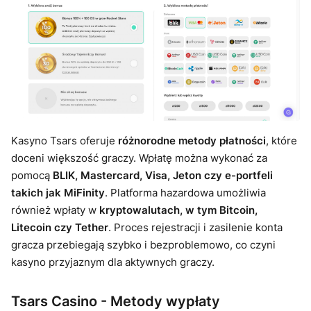
Kasyno Tsars oferuje
różnorodne metody płatności
, które
doceni większość graczy. Wpłatę można wykonać za
pomocą
BLIK, Mastercard, Visa, Jeton czy e-portfeli
takich jak MiFinity
. Platforma hazardowa umożliwia
również wpłaty w
kryptowalutach, w tym Bitcoin,
Litecoin czy Tether
. Proces rejestracji i zasilenie konta
gracza przebiegają szybko i bezproblemowo, co czyni
kasyno przyjaznym dla aktywnych graczy.
Tsars Casino - Metody wypłaty