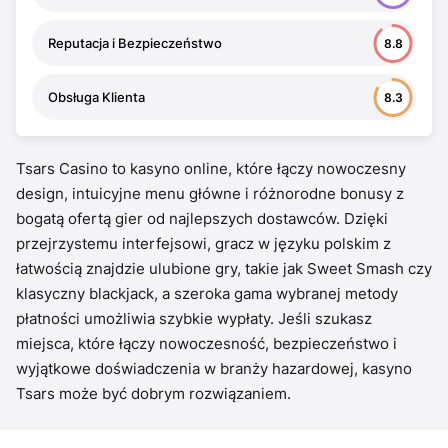
Reputacja i Bezpieczeństwo
8.8
Obsługa Klienta
8.3
Tsars Casino to kasyno online, które łączy nowoczesny
design, intuicyjne menu główne i różnorodne bonusy z
bogatą ofertą gier od najlepszych dostawców. Dzięki
przejrzystemu interfejsowi, gracz w języku polskim z
łatwością znajdzie ulubione gry, takie jak Sweet Smash czy
klasyczny blackjack, a szeroka gama wybranej metody
płatności umożliwia szybkie wypłaty. Jeśli szukasz
miejsca, które łączy nowoczesność, bezpieczeństwo i
wyjątkowe doświadczenia w branży hazardowej, kasyno
Tsars może być dobrym rozwiązaniem.