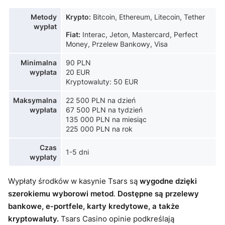
Metody
Krypto:
Bitcoin, Ethereum, Litecoin, Tether
wypłat
Fiat:
Interac, Jeton, Mastercard, Perfect
Money, Przelew Bankowy, Visa
Minimalna
90 PLN
wypłata
20 EUR
Kryptowaluty: 50 EUR
Maksymalna
22 500 PLN na dzień
wypłata
67 500 PLN na tydzień
135 000 PLN na miesiąc
225 000 PLN na rok
Czas
1-5 dni
wypłaty
Wypłaty środków w kasynie Tsars są
wygodne dzięki
szerokiemu wyborowi metod
.
Dostępne są przelewy
bankowe, e-portfele, karty kredytowe, a także
kryptowaluty.
Tsars Casino opinie podkreślają