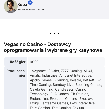
Kuba
REDAKTOR NACZELNY
. . .
Vegasino Casino - Dostawcy
oprogramowania i wybrane gry kasynowe
Ilość gier
9000+
Producenci
1x2games, 3Oaks, 7777 Gaming, All 41,
gier
Amatic Industries, Amusnet Interactive,
Apollo Games, BGaming, Belatra, Betsoft, Big
Time Gaming, Bombay Live, Booming Games,
Caleta Gaming, CandleBets, Casino
Technology, ELA Games, Elk Studios,
Endorphina, Evolution Gaming, Evoplay,
Ezugi, Fantasma Games, Fazi Interactive,
Felix Gaming, Felt Gaming, Foxium,