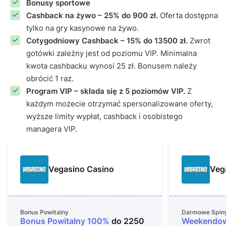
Bonusy sportowe
Cashback na żywo – 25% do 900 zł.
Oferta dostępna
tylko na gry kasynowe na żywo.
Cotygodniowy Cashback – 15% do 13500 zł.
Zwrot
gotówki zależny jest od poziomu VIP. Minimalna
kwota cashbacku wynosi 25 zł. Bonusem należy
obrócić 1 raz.
Program VIP – składa się z 5 poziomów VIP.
Z
każdym możecie otrzymać spersonalizowane oferty,
wyższe limity wypłat, cashback i osobistego
managera VIP.
Vegasino Casino
Veg
Bonus Powitalny
Darmowe Spin
Bonus Powitalny 100%
do 2250
Weekendo