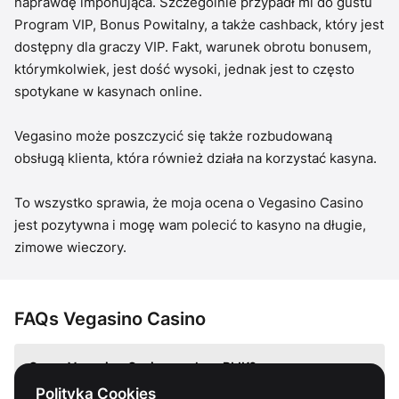
naprawdę imponująca. Szczególnie przypadł mi do gustu
Program VIP, Bonus Powitalny, a także cashback, który jest
dostępny dla graczy VIP. Fakt, warunek obrotu bonusem,
którymkolwiek, jest dość wysoki, jednak jest to często
spotykane w kasynach online.
Vegasino może poszczycić się także rozbudowaną
obsługą klienta, która również działa na korzystać kasyna.
To wszystko sprawia, że moja ocena o Vegasino Casino
jest pozytywna i mogę wam polecić to kasyno na długie,
zimowe wieczory.
FAQs Vegasino Casino
Czy w Vegasino Casino zapłacę BLIK?
Polityka Cookies