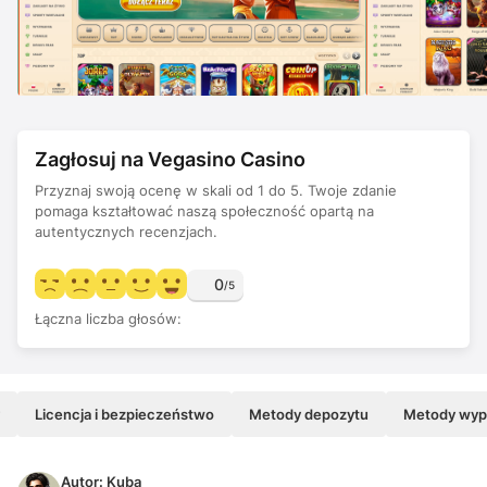
Zagłosuj na Vegasino Casino
Przyznaj swoją ocenę w skali od 1 do 5. Twoje zdanie
pomaga kształtować naszą społeczność opartą na
autentycznych recenzjach.
0
/5
Łączna liczba głosów:
Licencja i bezpieczeństwo
Metody depozytu
Metody wyp
Autor: Kuba