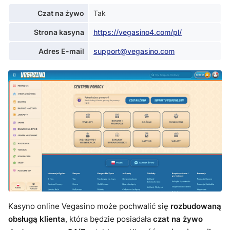
Czat na żywo
Tak
Strona kasyna
https://vegasino4.com/pl/
Adres E-mail
support@vegasino.com
Kasyno online Vegasino może pochwalić się
rozbudowaną
obsługą klienta
, która będzie posiadała
czat na żywo