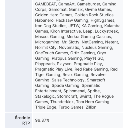
GAMEBEAT, GameArt, Gameburger, Gaming
Corps, Gamomat, Gamzix, Givme Games,
Golden Hero Games, Golden Rock Studios,
Habanero, Hacksaw Gaming, High5games,
Iron Dog Studios, JFTW, KA Gaming, Kalamba
Games, Kiron Interactive, Leap, Luckystreak,
Mascot Gaming, Merkur Gaming Casinos,
Microgaming, Mr. Slotty, NetGaming, Netent,
Nolimit City, Novomatic, Nucleus Gaming,
OneTouch Games, Ortiz Gaming, Oryx
Gaming, Platipus Gaming, Play'N GO,
Playpearls, Playson, Pragmatic Play,
Pragmatic Play Live, Red Rake Gaming, Red
Tiger Gaming, Relax Gaming, Revolver
Gaming, Salsa Technology, Smartsoft
Gaming, Spade Gaming, Spinmatic
Entertainment, Spinomenal, Spribe,
Stakelogic, Stormcraft, Swintt, The Rogue
Games, Thunderkick, Tom Horn Gaming,
Triple Edge, Turbo Games, Zillion
Średnie
96.87%
RTP