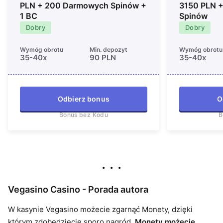
PLN + 200 Darmowych Spinów +
3150 PLN 
1 BC
Spinów
Dobry
Dobry
Wymóg obrotu
Min. depozyt
Wymóg obrotu
35-40x
90 PLN
35-40x
Odbierz bonus
O
Bonus bez Kodu
B
. . .
Vegasino Casino - Porada autora
W kasynie Vegasino możecie zgarnąć Monety, dzięki
którym zdobędziecie sporo nagród.
Monety możecie