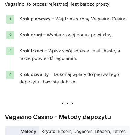
Vegasino, to proces rejestracji jest bardzo prosty:
Krok pierwszy
– Wejdź na stronę Vegasino Casino.
Krok drugi
– Wybierz swój bonus powitalny.
Krok trzeci
– Wpisz swój adres e-mail i hasło, a
także potwierdź regulamin.
Krok czwarty
– Dokonaj wpłaty do pierwszego
depozytu i baw się dobrze.
. . .
Vegasino Casino - Metody depozytu
Metody
Krypto:
Bitcoin, Dogecoin, Litecoin, Tether,