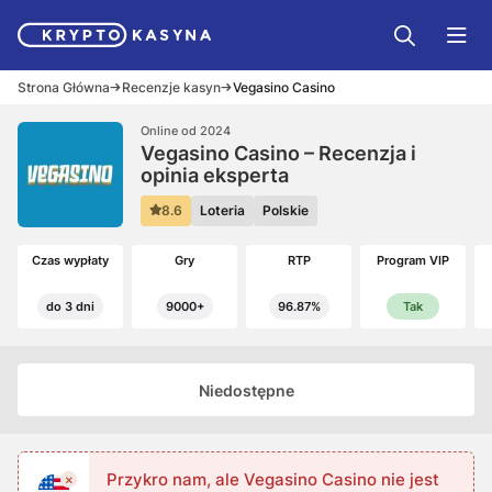
Strona Główna
Recenzje kasyn
Vegasino Casino
Online od 2024
Vegasino Casino – Recenzja i
opinia eksperta
8.6
Loteria
Polskie
Czas wypłaty
Gry
RTP
Program VIP
do 3 dni
9000+
96.87%
Tak
Niedostępne
Przykro nam, ale Vegasino Casino nie jest