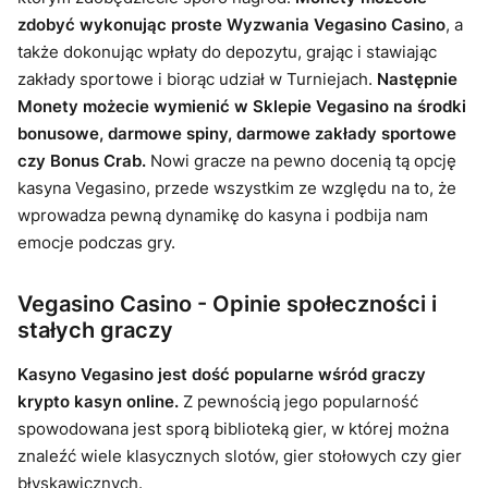
zdobyć wykonując proste Wyzwania Vegasino Casino
, a
także dokonując wpłaty do depozytu, grając i stawiając
zakłady sportowe i biorąc udział w Turniejach.
Następnie
Monety możecie wymienić w Sklepie Vegasino na środki
bonusowe, darmowe spiny, darmowe zakłady sportowe
czy Bonus Crab.
Nowi gracze na pewno docenią tą opcję
kasyna Vegasino, przede wszystkim ze względu na to, że
wprowadza pewną dynamikę do kasyna i podbija nam
emocje podczas gry.
Vegasino Casino - Opinie społeczności i
stałych graczy
Kasyno Vegasino jest dość popularne wśród graczy
krypto kasyn online.
Z pewnością jego popularność
spowodowana jest sporą biblioteką gier, w której można
znaleźć wiele klasycznych slotów, gier stołowych czy gier
błyskawicznych.