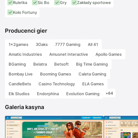
Ruletka
Sic Bo
Gry
Zakłady sportowe
Koło Fortuny
Producenci gier
1x2games
3Oaks
7777 Gaming
All 41
Amatic Industries
Amusnet Interactive
Apollo Games
BGaming
Belatra
Betsoft
Big Time Gaming
Bombay Live
Booming Games
Caleta Gaming
CandleBets
Casino Technology
ELA Games
+64
Elk Studios
Endorphina
Evolution Gaming
Galeria kasyna