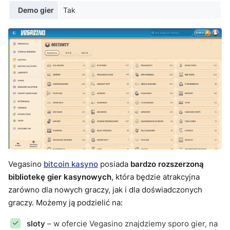
Demo gier
Tak
Vegasino
bitcoin kasyno
posiada
bardzo rozszerzoną
bibliotekę gier kasynowych
, która będzie atrakcyjna
zarówno dla nowych graczy, jak i dla doświadczonych
graczy. Możemy ją podzielić na:
sloty
– w ofercie Vegasino znajdziemy sporo gier, na