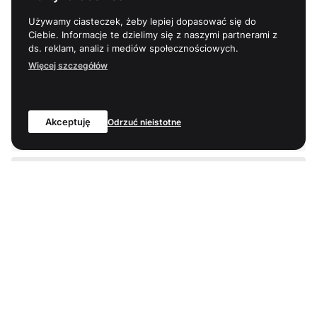
Tak, Vegasino Casino posiada BLIKa w metodach wpłat.
Używamy ciasteczek, żeby lepiej dopasować się do
Ciebie. Informacje te dzielimy się z naszymi partnerami z
ds. reklam, analiz i mediów społecznościowych.
Jak otrzymać bonus powitalny w Vegasino Casino?
Więcej szczegółów
Aby otrzymać bonus powitalny należy zarejestrować się
na stronie kasyna, wybrać dostępne w Vegasino bonusy
powitalne – kasynowy lub sportowy, a następnie wpłacić
Akceptuję
Odrzuć nieistotne
do depozytu minimum 90 zł.
Jakie krypto mogę wpłacić w Vegasino?
Możesz wpłacić w Vegasino Casino takie krypto jak
Tether, Bitcoin, Ethereum, Litecoin, Ripple, USDC, Bitcoin
Cash i Dogecoin.
Czy Vegasino Casino wypłaca wygrane?