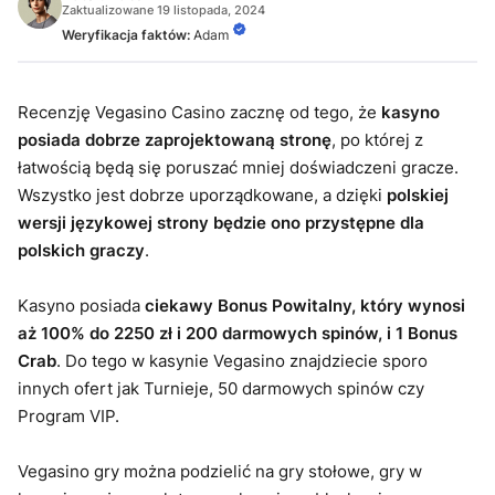
Zaktualizowane 19 listopada, 2024
Weryfikacja faktów:
Adam
Recenzję Vegasino Casino zacznę od tego, że
kasyno
posiada dobrze zaprojektowaną stronę
, po której z
łatwością będą się poruszać mniej doświadczeni gracze.
Wszystko jest dobrze uporządkowane, a dzięki
polskiej
wersji językowej strony będzie ono przystępne dla
polskich graczy
.
Kasyno posiada
ciekawy Bonus Powitalny, który wynosi
aż 100% do 2250 zł i 200 darmowych spinów, i 1 Bonus
Crab
. Do tego w kasynie Vegasino znajdziecie sporo
innych ofert jak Turnieje, 50 darmowych spinów czy
Program VIP.
Vegasino gry można podzielić na gry stołowe, gry w