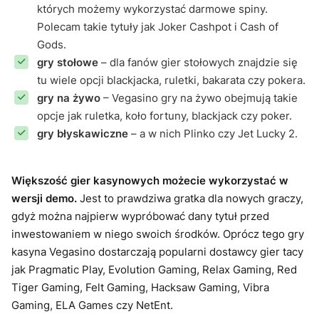
których możemy wykorzystać darmowe spiny.
Polecam takie tytuły jak Joker Cashpot i Cash of
Gods.
gry stołowe
– dla fanów gier stołowych znajdzie się
tu wiele opcji blackjacka, ruletki, bakarata czy pokera.
gry na żywo
– Vegasino gry na żywo obejmują takie
opcje jak ruletka, koło fortuny, blackjack czy poker.
gry błyskawiczne
– a w nich Plinko czy Jet Lucky 2.
Większość gier kasynowych możecie wykorzystać w
wersji demo.
Jest to prawdziwa gratka dla nowych graczy,
gdyż można najpierw wypróbować dany tytuł przed
inwestowaniem w niego swoich środków. Oprócz tego gry
kasyna Vegasino dostarczają popularni dostawcy gier tacy
jak Pragmatic Play, Evolution Gaming, Relax Gaming, Red
Tiger Gaming, Felt Gaming, Hacksaw Gaming, Vibra
Gaming, ELA Games czy NetEnt.