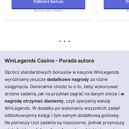
Odbierz bonus
O
Bonus bez Kodu
B
. . .
WinLegends Casino - Porada autora
Oprócz standardowych bonusów w kasynie WinLegends
wyróżniamy jeszcze
dodatkowe nagrody
za różne
osiągnięcia. Generalnie chodzi tu o to, żeby wykonywać
drobne zadania, jak na przykład zagrać na danym slocie i
w
nagrodę otrzymać diamenty
, czyli specjalną walutę
WinLegends. W dodatku po wykonaniu wszystkich zadań
odblokowujemy księgi i tym samym dodatkową gotówkę.
Na pierwszy rzut zadania są niepozorne, jednak przynoszą