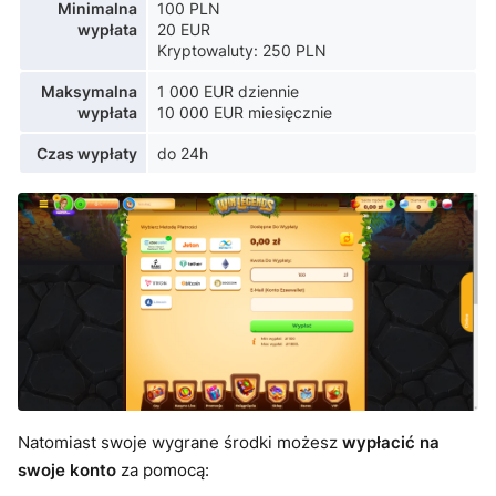
Minimalna
100 PLN
wypłata
20 EUR
Kryptowaluty: 250 PLN
Maksymalna
1 000 EUR dziennie
wypłata
10 000 EUR miesięcznie
Czas wypłaty
do 24h
Natomiast swoje wygrane środki możesz
wypłacić na
swoje konto
za pomocą: