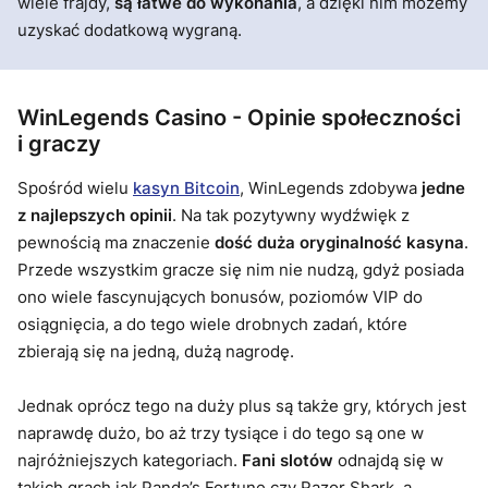
wiele frajdy,
są łatwe do wykonania
, a dzięki nim możemy
uzyskać dodatkową wygraną.
WinLegends Casino - Opinie społeczności
i graczy
Spośród wielu
kasyn Bitcoin
, WinLegends zdobywa
jedne
z najlepszych opinii
. Na tak pozytywny wydźwięk z
pewnością ma znaczenie
dość duża oryginalność kasyna
.
Przede wszystkim gracze się nim nie nudzą, gdyż posiada
ono wiele fascynujących bonusów, poziomów VIP do
osiągnięcia, a do tego wiele drobnych zadań, które
zbierają się na jedną, dużą nagrodę.
Jednak oprócz tego na duży plus są także gry, których jest
naprawdę dużo, bo aż trzy tysiące i do tego są one w
najróżniejszych kategoriach.
Fani slotów
odnajdą się w
takich grach jak Panda’s Fortune czy Razor Shark, a