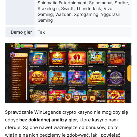
Spinmatic Entertainment, Spinomenal, Spribe,
Stakelogic, Swintt, Thunderkick, Vivo
Gaming, Wazdan, Xprogaming, Yggdrasil
Gaming
Demo gier
Tak
Sprawdzanie WinLegends crypto kasyno nie mogłoby się
odbyć
bez dokładnej analizy gier
, które kasyno nam
oferuje. Są one nawet ważniejsze od bonusów, bo to
właśnie na nich będziemy je zdobywać, jak i powielać