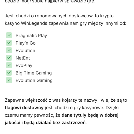
będzie mógł sobie najpierw sprawdzić grę.
Jeśli chodzi o renomowanych dostawców, to krypto
kasyno WinLegends zapewnia nam gry między innymi od:
Pragmatic Play
Play’n Go
Evolution
NetEnt
EvoPlay
Big Time Gaming
Evolution Gaming
Zapewne większość z was kojarzy te nazwy i wie, że są to
flagowi dostawcy
jeśli chodzi o gry kasynowe. Dzięki
czemu mamy pewność, że
dane tytuły będą w dobrej
jakości i będą działać bez zastrzeżeń
.