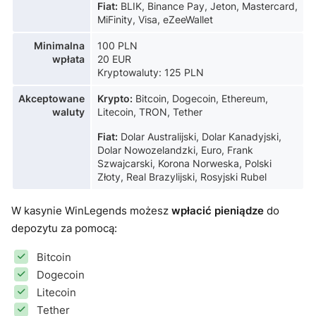
Fiat:
BLIK, Binance Pay, Jeton, Mastercard,
MiFinity, Visa, eZeeWallet
Minimalna
100 PLN
wpłata
20 EUR
Kryptowaluty: 125 PLN
Akceptowane
Krypto:
Bitcoin, Dogecoin, Ethereum,
waluty
Litecoin, TRON, Tether
Fiat:
Dolar Australijski, Dolar Kanadyjski,
Dolar Nowozelandzki, Euro, Frank
Szwajcarski, Korona Norweska, Polski
Złoty, Real Brazylijski, Rosyjski Rubel
W kasynie WinLegends możesz
wpłacić pieniądze
do
depozytu za pomocą:
Bitcoin
Dogecoin
Litecoin
Tether