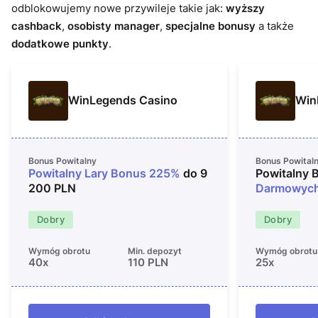
odblokowujemy nowe przywileje takie jak:
wyższy
cashback
,
osobisty manager
,
specjalne bonusy
a także
dodatkowe punkty
.
WinLegends Casino
Win
Bonus Powitalny
Bonus Powital
Powitalny Lary
Bonus 225%
do 9
Powitalny 
200 PLN
Darmowych
Dobry
Dobry
Wymóg obrotu
Min. depozyt
Wymóg obrotu
40x
110 PLN
25x