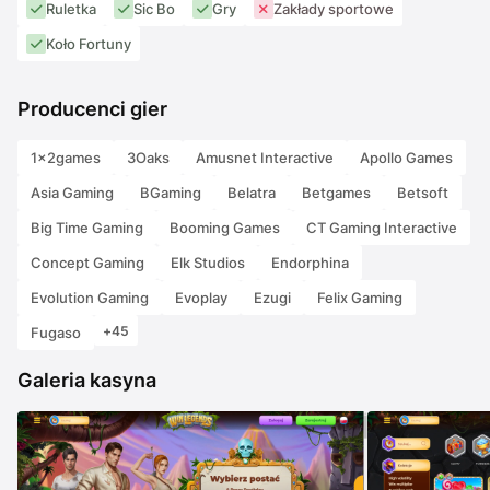
Ruletka
Sic Bo
Gry
Zakłady sportowe
Koło Fortuny
Producenci gier
1x2games
3Oaks
Amusnet Interactive
Apollo Games
Asia Gaming
BGaming
Belatra
Betgames
Betsoft
Big Time Gaming
Booming Games
CT Gaming Interactive
Concept Gaming
Elk Studios
Endorphina
Evolution Gaming
Evoplay
Ezugi
Felix Gaming
+45
Fugaso
Galeria kasyna