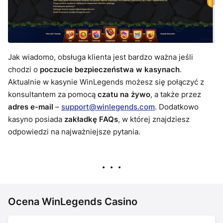
Jak wiadomo, obsługa klienta jest bardzo ważna jeśli
chodzi o
poczucie bezpieczeństwa w kasynach
.
Aktualnie w kasynie WinLegends możesz się połączyć z
konsultantem za pomocą
czatu na żywo
, a także przez
adres e-mail
–
support@winlegends.com
. Dodatkowo
kasyno posiada
zakładkę FAQs
, w której znajdziesz
odpowiedzi na najważniejsze pytania.
. . .
Ocena WinLegends Casino