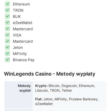
Ethereum
TRON
BLIK
eZeeWallet
Mastercard
VISA
Mastercard
Jeton
MiFinity
Binance Pay
WinLegends Casino - Metody wypłaty
Metody
Krypto:
Bitcoin, Dogecoin, Ethereum,
wypłat
Litecoin, TRON, Tether
Fiat:
Jeton, MiFinity, Przelew Bankowy,
eZeeWallet