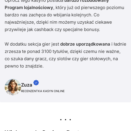
Oprócz tego kasyno posiada
bardzo rozbudowany
Program lojalnościowy
, który już od pierwszego poziomu
bardzo nas zachęca do wbijania kolejnych. Co
najważniejsze, dzięki nim możemy uzyskać ciekawe
przywileje jak cashback czy specjalne bonusy.
W dodatku sekcja gier jest
dobrze uporządkowana
i ładnie
zrzesza te ponad 3100 tytułów, dzięki czemu nie ważne,
co szuka dany gracz, czy slotów czy gier stołowych, na
pewno to znajdzie.
Zuza
RECENZENTKA KASYN ONLINE
. . .