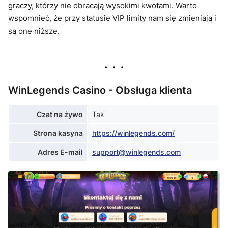
graczy, którzy nie obracają wysokimi kwotami. Warto
wspomnieć, że przy statusie VIP limity nam się zmieniają i
są one niższe.
. . .
WinLegends Casino - Obsługa klienta
Czat na żywo
Tak
Strona kasyna
https://winlegends.com/
Adres E-mail
support@winlegends.com