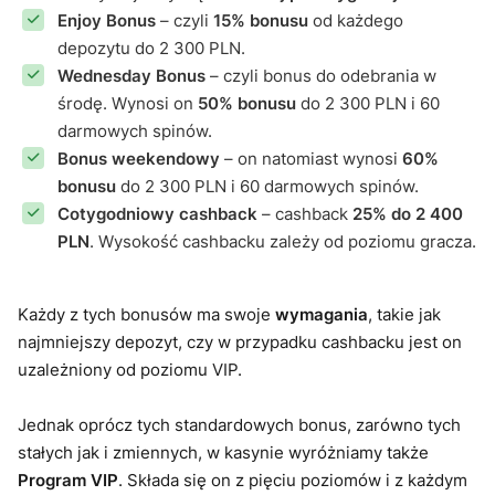
Enjoy
Bonus
– czyli
15% bonusu
od każdego
depozytu do 2 300 PLN.
Wednesday Bonus
– czyli bonus do odebrania w
środę. Wynosi on
50% bonusu
do 2 300 PLN i 60
darmowych spinów.
Bonus weekendowy
– on natomiast wynosi
60%
bonusu
do 2 300 PLN i 60 darmowych spinów.
Cotygodniowy cashback
– cashback
25%
do 2 400
PLN
. Wysokość cashbacku zależy od poziomu gracza.
Każdy z tych bonusów ma swoje
wymagania
, takie jak
najmniejszy depozyt, czy w przypadku cashbacku jest on
uzależniony od poziomu VIP.
Jednak oprócz tych standardowych bonus, zarówno tych
stałych jak i zmiennych, w kasynie wyróżniamy także
Program VIP
. Składa się on z pięciu poziomów i z każdym