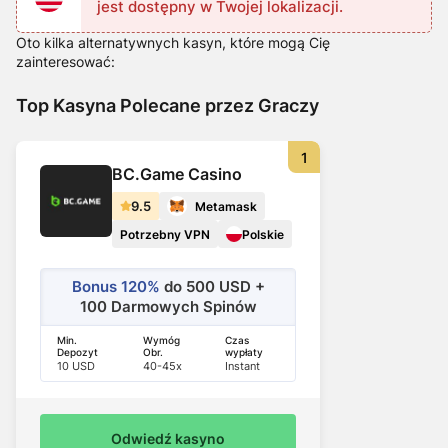
jest dostępny w Twojej lokalizacji.
Oto kilka alternatywnych kasyn, które mogą Cię
zainteresować:
Top Kasyna Polecane przez Graczy
1
BC.Game Casino
9.5
Metamask
Potrzebny VPN
Polskie
Bonus 120%
do 500 USD +
100 Darmowych Spinów
Min.
Wymóg
Czas
Depozyt
Obr.
wypłaty
10 USD
40-45x
Instant
Odwiedź kasyno