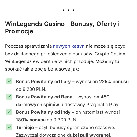
. . .
WinLegends Casino - Bonusy, Oferty i
Promocje
Podczas sprawdzania
nowych kasyn
nie może się obyć
bez dokładnego prześledzenia bonusów. Crypto Casino
WinLegends ewidentnie w nich przoduje. Możemy tu
spotkać takie opcje bonusowe jak:
Bonus Powitalny od Lary
– wynosi on
225% bonusu
do 9 200 PLN.
Bonus Powitalny od Bena
– wynosi on
450
darmowych spinów
u dostawcy Pragmatic Play.
Bonus Powitalny od Indy
– on natomiast wynosi
180% bonusu
do 9 300 PLN.
Turnieje
– czyli bonusy ograniczone czasowo.
Zazwyczaj dotyczą one
dużej puli wygranej
.