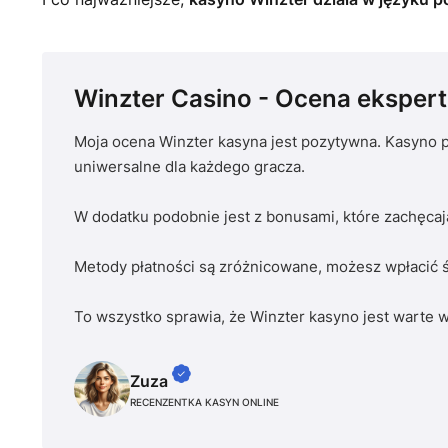
Winzter Casino - Ocena eksper
Moja ocena Winzter kasyna jest pozytywna. Kasyno po
uniwersalne dla każdego gracza.
W dodatku podobnie jest z bonusami, które zachęcają
Metody płatności są zróżnicowane, możesz wpłacić ś
To wszystko sprawia, że Winzter kasyno jest warte 
Zuza
RECENZENTKA KASYN ONLINE