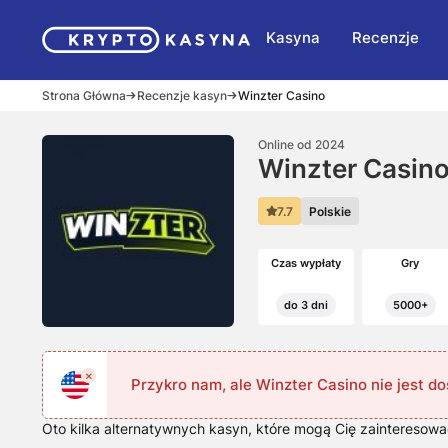
Kasyna
Recenzje
Strona Główna
Recenzje kasyn
Winzter Casino
Online od 2024
Winzter Casino
7.7
Polskie
Czas wypłaty
Gry
do 3 dni
5000+
Przykro nam, ale Winzter Casino nie jest do
Oto kilka alternatywnych kasyn, które mogą Cię zainteresowa