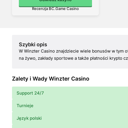
Recenzja BC.Game Casino
Szybki opis
W Winzter Casino znajdziecie wiele bonusów w tym ofe
na żywo, zakłady sportowe a także płatności krypto cz
Zalety i Wady Winzter Casino
Support 24/7
Turnieje
Język polski