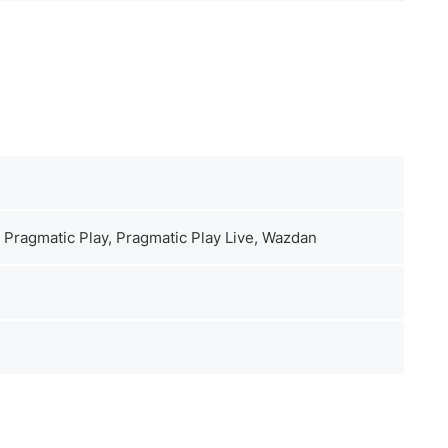
 Pragmatic Play, Pragmatic Play Live, Wazdan