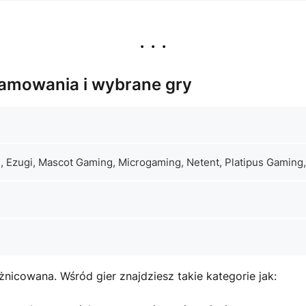
. . .
ramowania i wybrane gry
 Ezugi, Mascot Gaming, Microgaming, Netent, Platipus Gaming,
nicowana. Wśród gier znajdziesz takie kategorie jak: