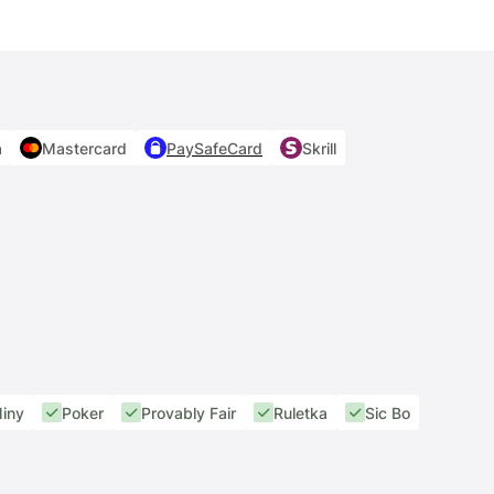
a
Mastercard
PaySafeCard
Skrill
iny
Poker
Provably Fair
Ruletka
Sic Bo