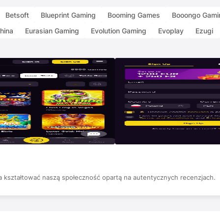
Betsoft
Blueprint Gaming
Booming Games
Booongo Gami
hina
Eurasian Gaming
Evolution Gaming
Evoplay
Ezugi
a kształtować naszą społeczność opartą na autentycznych recenzjach.