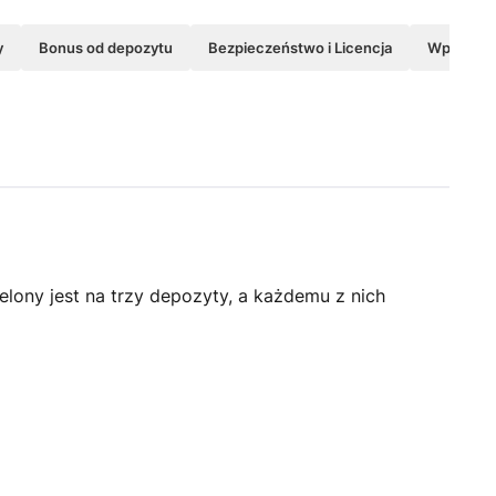
y
Bonus od depozytu
Bezpieczeństwo i Licencja
Wpłaty i 
lony jest na trzy depozyty, a każdemu z nich