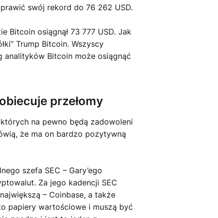
prawić swój rekord do 76 262 USD.
e Bitcoin osiągnął 73 777 USD. Jak
ółki” Trump Bitcoin. Wszyscy
g analityków Bitcoin może osiągnąć
 obiecuje przełomy
z których na pewno będą zadowoleni
mówią, że ma on bardzo pozytywną
alnego szefa SEC – Gary’ego
yptowalut. Za jego kadencji SEC
największą – Coinbase, a także
 to papiery wartościowe i muszą być