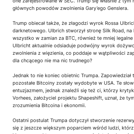
one zarejestrowane w SEC. Trump się właśnie z tym ni
głównych powodów zwolnienia Gary’ego Genslera.
Trump obiecał także, że złagodzi wyrok Rossa Ulbric
darknetowego. Ulbrich stworzył stronę Silk Road, na
wszystko w zamian za BTC, również te mniej legalne 
Ulbricht aktualnie odsiaduje podwójny wyrok dożyw
zwolnienia z więzienia, co poddaje w wątpliwości 
dla chcącego nie ma nic trudnego?
Jednak to nie koniec obietnic Trumpa. Zapowiedział 
pozostałe Bitcoiny zostały wydobyte w USA. Te słow
entuzjazmem, jednak znaleźli się też ci, którzy kryty
Vorhees, założyciel projektu Shapeshift, uznał, że t
zrozumienia Bitcoina i ekonomii.
Ostatni postulat Trumpa dotyczył stworzenie rezerwy
się z jeszcze większym poparciem wśród ludzi, którzy