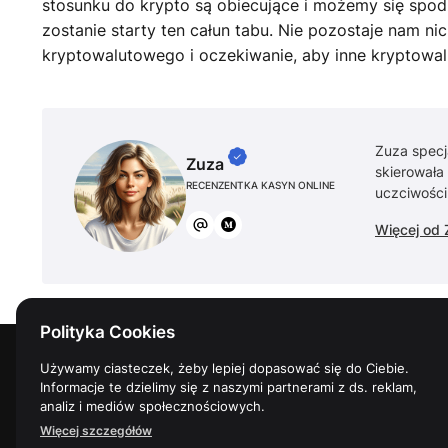
stosunku do krypto są obiecujące i możemy się spod
zostanie starty ten całun tabu. Nie pozostaje nam ni
kryptowalutowego i oczekiwanie, aby inne kryptowal
Zuza specj
Zuza
skierowała
RECENZENTKA KASYN ONLINE
uczciwości
Więcej od 
Polityka Cookies
Używamy ciasteczek, żeby lepiej dopasować się do Ciebie.
Informacje te dzielimy się z naszymi partnerami z ds. reklam,
analiz i mediów społecznościowych.
Krypto kasyna – kasyna online przyszłości
Więcej szczegółów